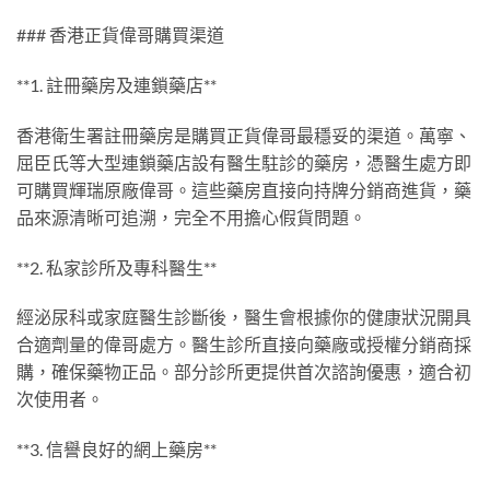
### 香港正貨偉哥購買渠道
**1. 註冊藥房及連鎖藥店**
香港衛生署註冊藥房是購買正貨偉哥最穩妥的渠道。萬寧、
屈臣氏等大型連鎖藥店設有醫生駐診的藥房，憑醫生處方即
可購買輝瑞原廠偉哥。這些藥房直接向持牌分銷商進貨，藥
品來源清晰可追溯，完全不用擔心假貨問題。
**2. 私家診所及專科醫生**
經泌尿科或家庭醫生診斷後，醫生會根據你的健康狀況開具
合適劑量的偉哥處方。醫生診所直接向藥廠或授權分銷商採
購，確保藥物正品。部分診所更提供首次諮詢優惠，適合初
次使用者。
**3. 信譽良好的網上藥房**