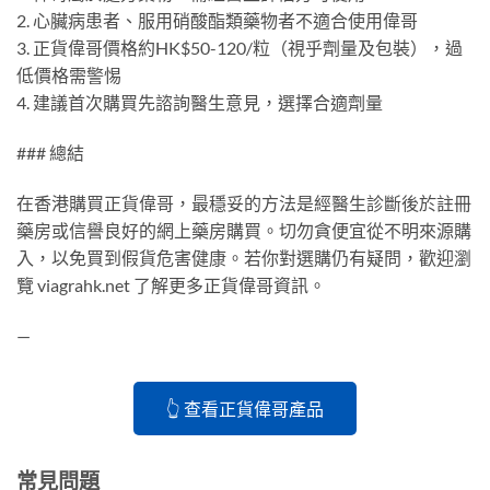
2. 心臟病患者、服用硝酸酯類藥物者不適合使用偉哥
3. 正貨偉哥價格約HK$50-120/粒（視乎劑量及包裝），過
低價格需警惕
4. 建議首次購買先諮詢醫生意見，選擇合適劑量
### 總結
在香港購買正貨偉哥，最穩妥的方法是經醫生診斷後於註冊
藥房或信譽良好的網上藥房購買。切勿貪便宜從不明來源購
入，以免買到假貨危害健康。若你對選購仍有疑問，歡迎瀏
覽 viagrahk.net 了解更多正貨偉哥資訊。
—
👆 查看正貨偉哥產品
常見問題