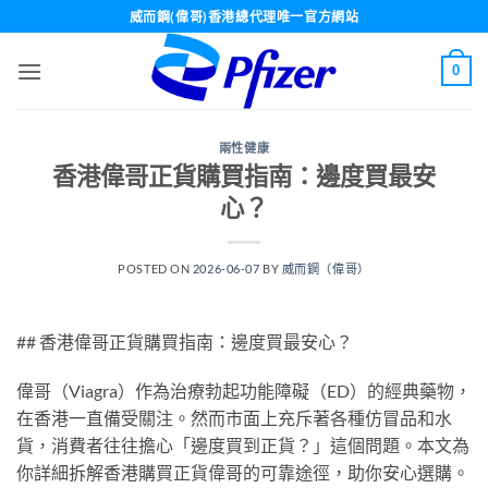
Skip
威而鋼(偉哥)香港總代理唯一官方網站
to
content
0
兩性健康
香港偉哥正貨購買指南：邊度買最安
心？
POSTED ON
2026-06-07
BY
威而鋼（偉哥）
## 香港偉哥正貨購買指南：邊度買最安心？
偉哥（Viagra）作為治療勃起功能障礙（ED）的經典藥物，
在香港一直備受關注。然而市面上充斥著各種仿冒品和水
貨，消費者往往擔心「邊度買到正貨？」這個問題。本文為
你詳細拆解香港購買正貨偉哥的可靠途徑，助你安心選購。