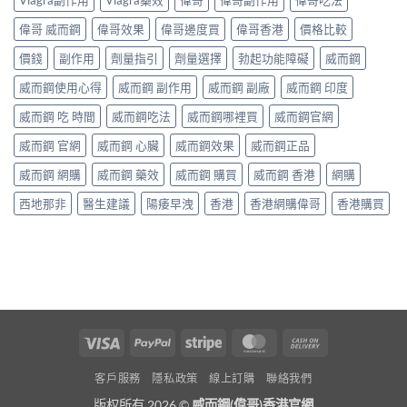
Viagra副作用
Viagra藥效
偉哥
偉哥副作用
偉哥吃法
偉哥 威而鋼
偉哥效果
偉哥邊度買
偉哥香港
價格比較
價錢
副作用
劑量指引
劑量選擇
勃起功能障礙
威而鋼
威而鋼使用心得
威而鋼 副作用
威而鋼 副廠
威而鋼 印度
威而鋼 吃 時間
威而鋼吃法
威而鋼哪裡買
威而鋼官網
威而鋼 官網
威而鋼 心臟
威而鋼效果
威而鋼正品
威而鋼 網購
威而鋼 藥效
威而鋼 購買
威而鋼 香港
網購
西地那非
醫生建議
陽痿早洩
香港
香港網購偉哥
香港購買
Visa
PayPal
Stripe
MasterCard
Cash
On
客戶服務
隱私政策
線上訂購
聯絡我們
Delivery
版权所有 2026 ©
威而鋼(偉哥)香港官網