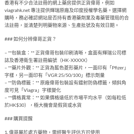
香港有不少合法註冊的網上藥房提供正貨偉哥，例如
viagrahk.net 專注提供輝瑞原廠及印度授權學名藥。選擇網
購時，務必確認網站是否持有香港藥劑業及毒藥管理局的合
法註冊，並清楚列明藥物來源、生產批號及有效日期。
### 如何分辨偉哥正貨？
– **包裝盒：** 正貨偉哥包裝印刷清晰，盒面有輝瑞公司標
誌及香港衛生署註冊編號（HK-XXXXX）
– **藥片外觀：** 正貨為藍色菱形藥片，一面印有「Pfizer」
字樣，另一面印有「VGR 25/50/100」標示劑量
– **防偽標籤：** 原廠偉哥包裝設有鐳射防偽標籤，傾斜角
度可見「Viagra」字樣變化
– **價格異常：** 如果價格遠低於市場平均水平（如每粒低
於HK$30），極大機會是假貨或水貨
### 購買提醒
1. 偉哥屬於處方藥物，需經醫生評估方可使用