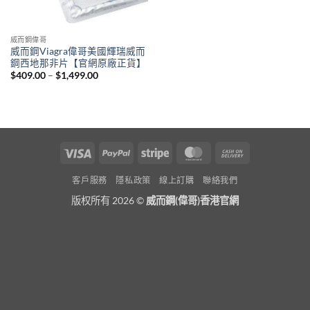
威而鋼偉哥
威而鋼Viagra偉哥美國輝瑞威而
鋼西地那非片【官網原廠正貨】
Price
$
409.00
–
$
1,499.00
range:
$409.00
through
$1,499.00
Visa
PayPal
Stripe
MasterCard
Cash
On
客戶服務
隱私政策
線上訂購
聯絡我們
Delivery
版权所有 2026 ©
威而鋼(偉哥)香港官網