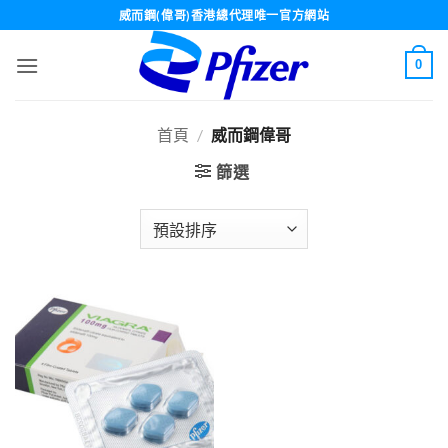
Skip
威而鋼(偉哥)香港總代理唯一官方網站
to
content
0
首頁
/
威而鋼偉哥
篩選