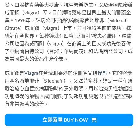
妥、口服抗真菌藥大扶康、抗生素希舒美，以及治療陽痿藥
威而鋼（viagra）等。目前輝瑞藥廠是世界上最大的醫藥企
業。1998年，輝瑞公司研發的枸櫞酸西地那非（Sildenafil
Citrate）威而鋼（viagra）上市，並且獲得空前的成功，據
統計在全世界，每秒鐘就有四粒“威而剛”被患者服用，輝瑞
公司也因為威而剛（viagra）在商業上的巨大成功先後吞併
了華納蘭伯特公司（台譯：華納蘭茂）和法瑪西亞公司，成
為美國最大的藥品生產企業。
威而鋼是
Viagra
在台灣和香港的注冊名又稱
偉哥
，它的醫學
用叫名西地那非（Sildenafil），又譯昔多芬，這是一種在研
發治療心血管疾病藥物時的意外發明，用以治療男性勃起性
功能障礙的藥物。威而剛對于勃起功能減退與早泄這些症狀
有非常顯著的改善。
立即落單 BUY NOW