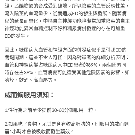
經，乙醯膽鹼的合成受到破壞。所以陰莖的血管反應性差，
流入陰莖的血流量少，從而造成ED的發生與發展。隨著病
程的延長而惡化，中樞自主神經功能障礙常加重陰莖的自主
神經功能異常血糖控制不好和糖尿病併發症的存在可加重
ED的發生。
因此，糖尿病人血管和神經方面的併發症似乎是引起ED的
關鍵問題，這並不令人奇怪，因為對患者的詳細分析表明：
血管和神經病變占糖尿病人中ED患者的89%，兩個因素同
時存在占39%，血管病變可能還受其他危險因素的影響，如
嗜煙、飲酒、高血壓等。
威而鋼服用須知：
1.性行為之前至少提前30-60分鐘服用一粒。
2.如果吃了食物，尤其是含有較高脂肪的，則服用的威而鋼
需1小時才會被吸收而發生藥效。