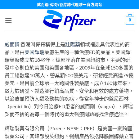
Skip
威而鋼(偉哥)香港總代理唯一官方網站
to
content
0
威而鋼
香港叫偉哥稱得上是
壯陽藥
領域裡最具代表性的商
品，是由
美國輝瑞
藥廠生產的一種治療ED的藥品。美國輝
瑞藥廠成立於1849年，總部座落在美國紐約市，主要的研
發中心則位於美國和英國各地區。2009年在全球150多國的
員工總數達10萬人、營業額500億美元，研發經費高達79億
美元，是目前全球第一大跨國性製藥廠。成立160馀年來，
致力於研發、製造並行銷高品質、安全和有效的處方藥物，
以治療並預防人類及動物的疾病。從當年神奇的盤尼西林
（penicillin）到今日治療ED患者的威而剛（viagra），輝瑞
契而不捨的為毎一個時代的重大醫療問題尋找治療途徑。
輝瑞製藥有限公司（Pfizer，NYSE：PFE）是美國一家跨國
製藥公司，其總部設於紐約。暢銷產品包括降膽固醇藥立普