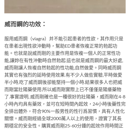
威而鋼的功效：
服用威而鋼（viagra）并不能引起患者的性欲，其作用只是
在患者出現性欲沖動時，幫助ED患者恢複正常的勃起功
能。也就是說威而剛的主要作用是恢複一個人的正常性功
能,讓妳在有性沖動時自然勃起.這也就是威而鋼的最大好處,
威而剛讓人恢複自然勃起的性功能,自然做愛。同時威而鋼
其實也有強烈的延時使用效果.有不少人做些實驗,平時做愛
半小時,吃了威而鋼後卻能堅持一個小時.結果很多人也把威
而剛當壯陽藥使用.所以威而剛實際上已不僅僅是陽痿藥物
了.事實證明, 威而剛確也是一種很好的壯陽藥，威而剛在4-8
小時內均具有藥效，並可在短時間內起效，24小時後藥性完
全排出體外，符合90%一般男性的性行爲習慣，具有人性化
關懷。威而剛經過全球2000萬人以上的使用，證實了其長
期穩定的安全性。購買威而剛25-60分鍾的起效作用時間正