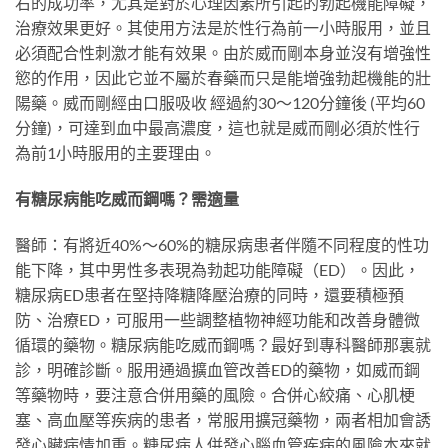
右的成功率，尤其是對於心理因素所引起的勃起機能障礙，
治療效果更好。其使用方法是於性行為前一小時服用，並且
必須配合性刺激才能有效果。由於威而剛本身並沒有增強性
慾的作用，因此它並不屬於春藥而只是能增強勃起機能的壯
陽藥。威而剛經由口服吸收 經過約30～120分鐘後 (平均60
分鐘)，可達到血中最高濃度，這也就是威而剛必須於性行
為前1小時服用的主要理由。
有糖尿病能吃威而鋼嗎？需適量
醫師：有將近40%～60%的糖尿病患者伴隨不同程度的性功
能下降，其中男性多表現為勃起功能障礙（ED）。因此，
糖尿病ED患者在堅持降糖降壓治療的同時，還要積極預
防、治療ED，可服用一些調整植物神經功能和改善身體微
循環的藥物。糖尿病能吃威而鋼嗎？最好到專科醫師那裏就
診，明確診斷。服用通過擴血管改善ED的藥物，如威而鋼
等藥物時，要注意合併用藥的風險。合併心絞痛、心肌梗
塞、高血壓等疾病的患者，常服用擴冠藥物，兩者相加會誘
發心臟病情加重。糖尿病人併發心腦血管疾病的風險本來就