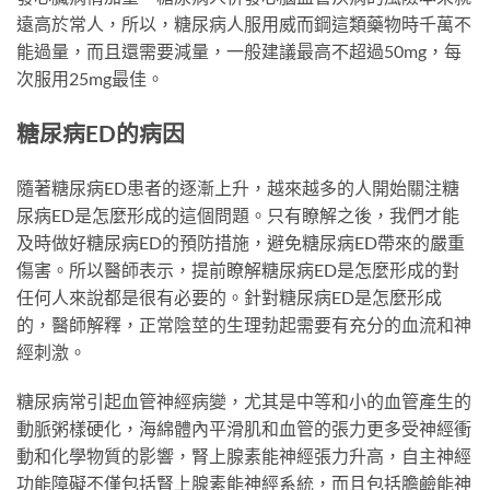
遠高於常人，所以，糖尿病人服用威而鋼這類藥物時千萬不
能過量，而且還需要減量，一般建議最高不超過50mg，每
次服用25mg最佳。
糖尿病ED的病因
隨著糖尿病ED患者的逐漸上升，越來越多的人開始關注糖
尿病ED是怎麼形成的這個問題。只有瞭解之後，我們才能
及時做好糖尿病ED的預防措施，避免糖尿病ED帶來的嚴重
傷害。所以醫師表示，提前瞭解糖尿病ED是怎麼形成的對
任何人來說都是很有必要的。針對糖尿病ED是怎麼形成
的，醫師解釋，正常陰莖的生理勃起需要有充分的血流和神
經刺激。
糖尿病常引起血管神經病變，尤其是中等和小的血管產生的
動脈粥樣硬化，海綿體內平滑肌和血管的張力更多受神經衝
動和化學物質的影響，腎上腺素能神經張力升高，自主神經
功能障礙不僅包括腎上腺素能神經系統，而且包括膽鹼能神