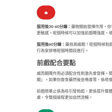
🔥
服用後30-60分鐘：
藥物開始發揮作用，你
更敏感。呢個時候可以加強前戲嘅強度，
服用後60分鐘：
藥效高峰期！呢個時候勃
行為安排喺呢個時間段進行。
前戲配合要點
威而鋼嘅作用必須配合性刺激先會發揮。
關」。如果你齋食藥然後坐喺度等，係唔
前戲唔單止係為咗引發勃起，更係提升整
慮，令整個過程更加自然流暢。