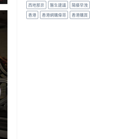
西地那非
醫生建議
陽痿早洩
香港
香港網購偉哥
香港購買