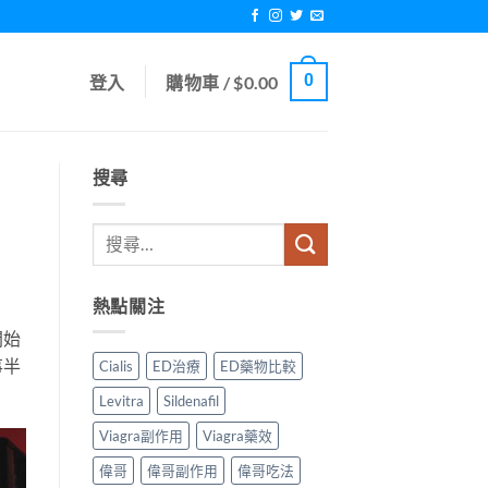
0
登入
購物車 /
$
0.00
搜尋
熱點關注
開始
事半
Cialis
ED治療
ED藥物比較
Levitra
Sildenafil
Viagra副作用
Viagra藥效
偉哥
偉哥副作用
偉哥吃法