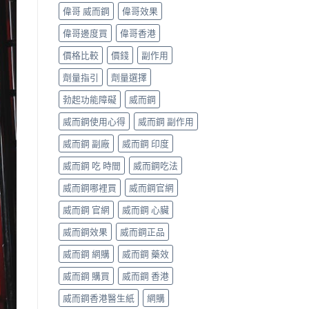
偉哥 威而鋼
偉哥效果
偉哥邊度買
偉哥香港
價格比較
價錢
副作用
劑量指引
劑量選擇
勃起功能障礙
威而鋼
威而鋼使用心得
威而鋼 副作用
威而鋼 副廠
威而鋼 印度
威而鋼 吃 時間
威而鋼吃法
威而鋼哪裡買
威而鋼官網
威而鋼 官網
威而鋼 心臟
威而鋼效果
威而鋼正品
威而鋼 網購
威而鋼 藥效
威而鋼 購買
威而鋼 香港
威而鋼香港醫生紙
網購