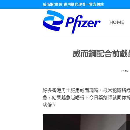
Skip
威而鋼(偉哥)香港總代理唯一官方網站
to
content
HOME
威而鋼配合前戲
POS
好多香港男士服用威而鋼時，最常犯嘅錯
急，結果越急越唔得。今日藥劑師就同你
功倍。