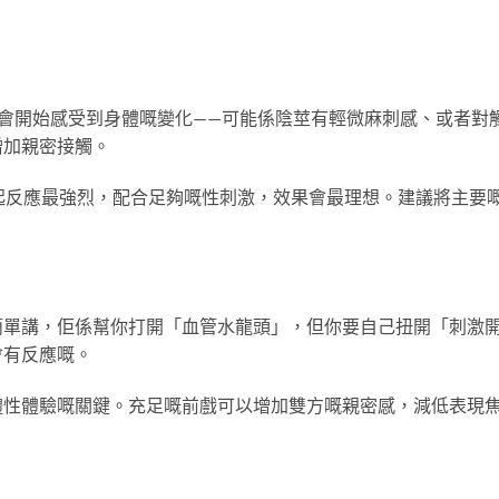
會開始感受到身體嘅變化——可能係陰莖有輕微麻刺感、或者對
增加親密接觸。
起反應最強烈，配合足夠嘅性刺激，效果會最理想。建議將主要
簡單講，佢係幫你打開「血管水龍頭」，但你要自己扭開「刺激
會有反應嘅。
體性體驗嘅關鍵。充足嘅前戲可以增加雙方嘅親密感，減低表現