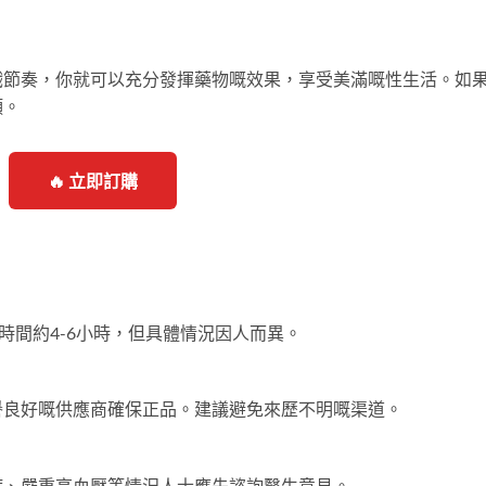
戲節奏，你就可以充分發揮藥物嘅效果，享受美滿嘅性生活。如
傾。
🔥 立即訂購
時間約4-6小時，但具體情況因人而異。
譽良好嘅供應商確保正品。建議避免來歷不明嘅渠道。
？
病、嚴重高血壓等情況人士應先諮詢醫生意見。