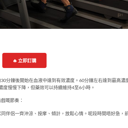
🔥 立即訂購
30分鐘後開始在血液中達到有效濃度。60分鐘左右達到最高濃
物濃度慢慢下降，但藥效可以持續維持4至6小時。
前戲嘅節奏：
以同伴侶一齊沖涼、按摩、傾計，放鬆心情。呢段時間唔好急，