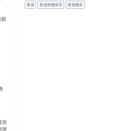
香港
香港網購偉哥
香港購買
淡飲
）
再
能自
常現