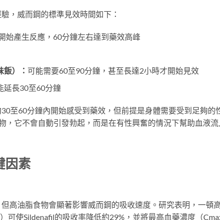
經驗，威而鋼的標準見效時間如下：
鐘開始產生反應，60分鐘左右達到藥效高峰
味飯）：
可能需要60至90分鐘，甚至長達2小時才開始見效
延長30至60分鐘
30至60分鐘內開始感受到藥效，但前提是身體需要受到足夠的
藥物，它不會自動引發勃起，而是在有性興奮的情況下幫助血液流
鍵因素
，但高油脂食物會顯著影響威而鋼的吸收速度。研究表明，一頓
使Sildenafil的吸收率降低約29%，並將最高血藥濃度（Cma