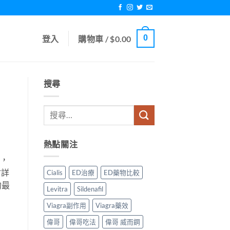
0
登入
購物車 /
$
0.00
搜尋
熱點關注
a，
會詳
Cialis
ED治療
ED藥物比較
的最
Levitra
Sildenafil
Viagra副作用
Viagra藥效
偉哥
偉哥吃法
偉哥 威而鋼