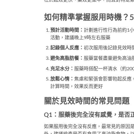
如何精準掌握服用時機？
預計活動時間：
計劃進行性行為前約1
活動，建議晚上9時左右服藥
記錄個人反應：
初次服用後記錄見效時
避免高脂肪餐：
服藥當餐盡量避免高油
充足水分：
服藥時搭配一杯清水（約200
放鬆心情：
焦慮和緊張會影響勃起反應
計算時間，效果反而更好
關於見效時間的常見問題（
Q1：服藥後完全沒有感覺，是否
如果服用後完全沒有反應，最常見的原因
外，建議檢查是否有食用了高油脂食物，