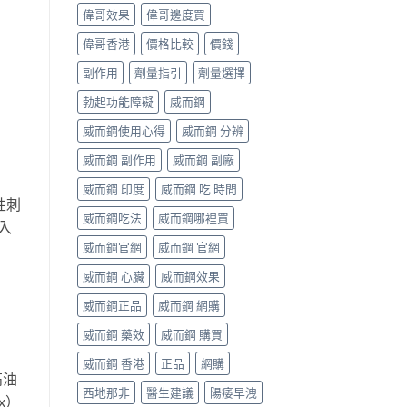
偉哥效果
偉哥邊度買
偉哥香港
價格比較
價錢
副作用
劑量指引
劑量選擇
勃起功能障礙
威而鋼
威而鋼使用心得
威而鋼 分辨
威而鋼 副作用
威而鋼 副廠
威而鋼 印度
威而鋼 吃 時間
性刺
威而鋼吃法
威而鋼哪裡買
入
威而鋼官網
威而鋼 官網
威而鋼 心臟
威而鋼效果
威而鋼正品
威而鋼 網購
威而鋼 藥效
威而鋼 購買
威而鋼 香港
正品
網購
高油
西地那非
醫生建議
陽痿早洩
x）