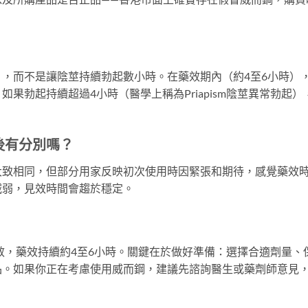
，而不是讓陰莖持續勃起數小時。在藥效期內（約4至6小時）
果勃起持續超過4小時（醫學上稱為Priapism陰莖異常勃起）
後有分別嗎？
大致相同，但部分用家反映初次使用時因緊張和期待，感覺藥效
減弱，見效時間會趨於穩定。
見效，藥效持續約4至6小時。關鍵在於做好準備：選擇合適劑量、
品。如果你正在考慮使用威而鋼，建議先諮詢醫生或藥劑師意見