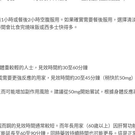
1小時或餐後2小時空腹服用。如果確實需要餐後服用，選擇清
時間會比食完燒味飯或西多士快得多。
體重較輕的人士，見效時間約30至60分鐘
需要更強反應的用家，見效時間約20至45分鐘（稍快於50mg
而可能增加副作用風險。建議從50mg開始嘗試，根據身體反應
威而鋼的見效時間通常較短。而年長用家（60歲以上）因肝腎功
能延長至60至90分鐘，同時藥效持續時間也可能更長。這是正