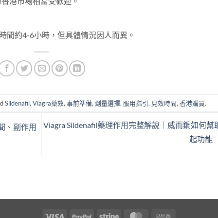
喺香港市場相當受歡迎。
時間約4-6小時，但具體情況因人而異。
ed
Sildenafil
,
Viagra藥效
,
事前準備
,
劑量選擇
,
服用指引
,
見效時間
,
香港購買
.
Viagra Sildenafil藥理作用完整解說｜威而鋼如何
時間、副作用
起功能
Visa
PayPal
Stripe
MasterCard
Cash