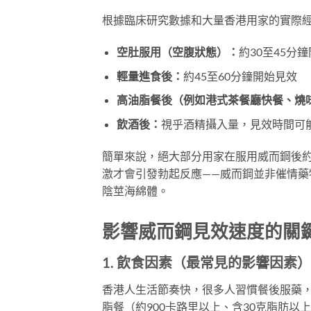
根據臨床研究數據和大量香港用家的實際
空肚服用（空腹狀態）：
約30至45分
輕量進食後：
約45至60分鐘開始見效
高油脂餐後（例如港式茶餐廳快餐、燒
飲酒後：
視乎酒精攝入量，見效時間可能
簡單來說，絕大部分用家在服用威而鋼後約
激才會引發勃起反應——威而鋼並非催情
陰莖海綿體。
影響威而鋼見效速度的關
1. 飲食因素（最常見的影響因素）
香港人生活節奏快，很多人習慣餐後服藥
脂餐（約900卡路里以上、含30克脂肪以上）可