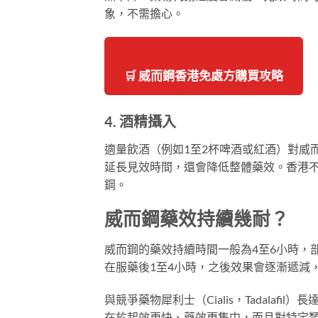
象，不需擔心。
🛒 威而鋼香港免處方購買攻略
4. 酒精攝入
適量飲酒（例如1至2杯啤酒或紅酒）對威而鋼
延長見效時間，還會降低整體藥效。香港
鋼。
威而鋼藥效持續幾耐？
威而鋼的藥效持續時間一般為4至6小時，
在服藥後1至4小時，之後效果會逐漸遞減
與競爭藥物犀利士（Cialis，Tadala
在於起效更快、藥效更集中，而且對特定類