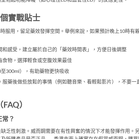
5個實戰貼士
小時服用，留足藥效發揮空間。舉例來說，如果預計晚上10時有
間和感受，建立屬於自己的「藥效時間表」，方便日後調整
脂食物，選擇輕食或空腹效果最佳
至300ml），有助藥物更快吸收
。服藥後做些放鬆的事情（例如聽音樂、看輕鬆影片），不要一
FAQ）
正常？
是缺乏性刺激。威而鋼需要在有性興奮的情況下才能發揮作用。
以及所購產品是否正品——香港市面上確實存在假冒威而鋼，購買