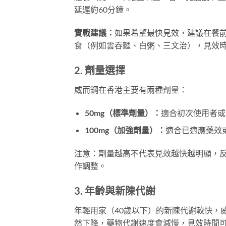
延遲約60分鐘。
實戰建議：
如果希望最快見效，建議在餐前
食（例如雲吞麵、白粥、三文治），見效
2. 劑量選擇
威而鋼在香港主要有兩種劑量：
50mg（標準劑量）：
適合初次使用者或
100mg（加強劑量）：
適合已適應藥效或
注意：劑量越高不代表見效越快越明顯，反
作調整。
3. 年齡與新陳代謝
年輕用家（40歲以下）的新陳代謝較快，
然下降，藥物代謝速度會減慢，見效時間可