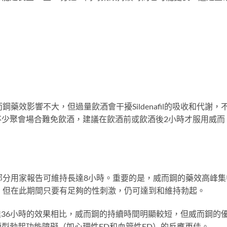
藥效影響不大，但過量飲酒會干擾Sildenafil的吸收和代謝，
不少聚會場合難免飲酒，建議在飲酒前或飲酒後2小時才服用威而
部分用家報告可維持長達8小時。重要的是，威而鋼的藥效高峰集
，但在此期間只要有足夠的性刺激，仍可達到和維持勃起。
fil）長達36小時的效果相比，威而鋼的持續時間明顯較短，但威而鋼的
型勃起功能障礙（如心理性ED和血管性ED）的反應更佳。