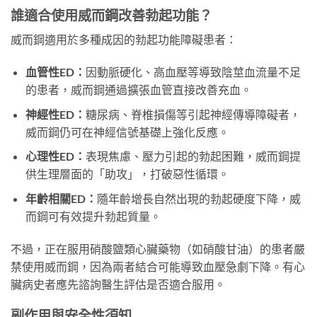
誰適合使用威而鋼改善勃起功能？
威而鋼適用於多種成因的勃起功能障礙患者：
血管性ED：
因動脈硬化、高血壓等導致陰莖血流量不足
的患者，威而鋼通過擴張血管直接改善充血。
神經性ED：
糖尿病、脊椎損傷等引起神經傳導障礙者，
威而鋼仍可在神經信號基礎上強化反應。
心理性ED：
表現焦慮、壓力引起的勃起困難，威而鋼提
供生理層面的「助攻」，打破惡性循環。
年齡相關ED：
隨年齡增長自然出現的勃起硬度下降，威
而鋼可有效提升勃起質量。
不過，正在服用硝酸鹽類心臟藥物（如硝酸甘油）的患者嚴
禁使用威而鋼，因為兩者結合可能導致血壓急劇下降。有心
臟病史者應先諮詢醫生評估是否適合服用。
副作用與安全性須知