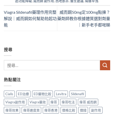
起功能障礙
,
威而鋼 副作用
,
西地那非
,
醫生建議
,
陽痿早洩
.
Viagra Sildenafil藥理作用完整
威而鋼50mg定100mg點揀？
解說｜威而鋼如何幫助勃起功
藥劑師教你根據體質選對劑量
能
｜新手老手都啱睇
搜尋
熱點關注
Cialis
ED治療
ED藥物比較
Levitra
Sildenafil
Viagra副作用
Viagra藥效
偉哥
偉哥吃法
偉哥 威而鋼
偉哥效果
偉哥邊度買
偉哥香港
價格比較
價錢
副作用