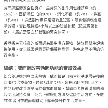
威而鋼整體安全性良好，最常見的副作用包括頭痛（約
16%）、面部潮紅（約10%）、消化不良（約7%）、鼻塞
（約4%）。這些副作用通常輕微且短暫，隨身體適應會逐
漸減輕。若出現持續4小時以上的陰莖勃起（陰莖異常勃
起），屬於需要立即就醫的緊急情況。
香港衞生署核准的威而鋼為醫生處方藥物，建議經醫生評估
後使用。從正規渠道購買確保藥物品質，避免來歷不明的仿
冒產品。
總結：威而鋼改善勃起功能的實證效果
綜合藥理機制與臨床數據，威而鋼是目前實證基礎最完整的
口服ED治療藥物。通過抑制PDE5、延長cGMP作用時間，
它能有效改善陰莖海綿體充血質量，幫助患者恢復滿意的勃
起硬度與持久度。配合正確服用方法及健康生活方式，多數
ED患者可在威而鋼輔助下顯著提升性生活質量。