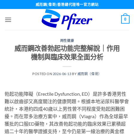
Skip
威而鋼(偉哥)香港總代理唯一官方網站
to
content
0
两性健康
威而鋼改善勃起功能完整解說｜作用
機制與臨床效果全面分析
POSTED ON
2026-06-13
BY
威而鋼（偉哥）
勃起功能障礙（Erectile Dysfunction, ED）是許多香港男性
難以啟齒卻又高度關注的健康問題。根據本地泌尿科醫學會
統計，本港約四成40歲以上男性曾不同程度受勃起困難困
擾。而在眾多治療方案中，威而鋼（Viagra）作為全球最早
獲批的口服ED藥物，其改善勃起功能的臨床效果已累積超
過二十年的醫學證據支持，至今仍是第一線治療的黃金標