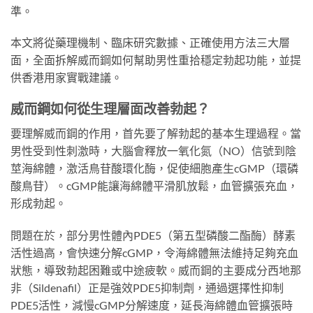
準。
本文將從藥理機制、臨床研究數據、正確使用方法三大層
面，全面拆解威而鋼如何幫助男性重拾穩定勃起功能，並提
供香港用家實戰建議。
威而鋼如何從生理層面改善勃起？
要理解威而鋼的作用，首先要了解勃起的基本生理過程。當
男性受到性刺激時，大腦會釋放一氧化氮（NO）信號到陰
莖海綿體，激活鳥苷酸環化酶，促使細胞產生cGMP（環磷
酸鳥苷）。cGMP能讓海綿體平滑肌放鬆，血管擴張充血，
形成勃起。
問題在於，部分男性體內PDE5（第五型磷酸二酯酶）酵素
活性過高，會快速分解cGMP，令海綿體無法維持足夠充血
狀態，導致勃起困難或中途疲軟。威而鋼的主要成分西地那
非（Sildenafil）正是強效PDE5抑制劑，通過選擇性抑制
PDE5活性，減慢cGMP分解速度，延長海綿體血管擴張時