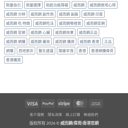
劑量指引
劑量選擇
勃起功能障礙
威而鋼
威而鋼使用心得
威而鋼 分辨
威而鋼 副作用
威而鋼 副廠
威而鋼 印度
威而鋼 吃 時間
威而鋼吃法
威而鋼哪裡買
威而鋼官網
威而鋼 官網
威而鋼 心臟
威而鋼效果
威而鋼正品
威而鋼 網購
威而鋼 藥效
威而鋼 購買
威而鋼 香港
正品
網購
西地那非
醫生建議
陽痿早洩
香港
香港網購偉哥
香港購買
Visa
PayPal
Stripe
MasterCard
Cash
On
客戶服務
隱私政策
線上訂購
聯絡我們
Delivery
版权所有 2026 ©
威而鋼(偉哥)香港官網