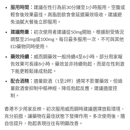
服用時間：
建議在性行為前30分鐘至1小時服用，空腹或
輕食後效果最佳。高脂肪飲食會延遲藥效吸收，建議避
免油膩大餐後立即服用。
建議劑量：
初次使用者建議從50mg開始，根據耐受情況
調整至25mg或100mg。每日最多服用一次，不可與其他
ED藥物同時使用。
藥效持續：
威而鋼藥效一般持續4至6小時，部分用家報
告效果可長達8小時。藥效並非持續勃起，而是在性刺激
下能更輕鬆達成勃起。
配合酒精：
適量飲酒（1至2杯）通常不影響藥效，但過
量飲酒會抑制中樞神經，降低勃起反應，建議適度控
制。
香港不少用家反映，初次服用威而鋼時建議選擇放鬆環境、
充分前戲，讓藥物在最佳狀態下發揮作用。多次使用後，隨
自信提升，勃起表現往往有明顯改善。