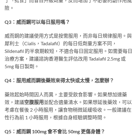
了「抵食」而盲目升級劑量，反而增加了不必要的副作用風
險。
Q3：威而鋼可以每日服用嗎？
威而鋼的建議使用方式是按需服用，而非每日規律服用。與
犀利士（Cialis，Tadalafil）的每日低劑量方案不同，
Sildenafil 的半衰期較短，不適合每日固定服用。如需要每日
治療方案，建議諮詢香港醫生評估改用 Tadalafil 2.5mg 或
5mg 每日製劑。
Q4：服用威而鋼後藥效來得太快或太慢，怎麼辦？
藥效起始時間因人而異，主要受飲食影響。如果想加速藥
效，建議
空腹服用
並配合適量清水。如果想延後藥效，可以
考慮在餐後 2 小時服用，讓食物稍微延緩吸收。一般建議在
性行為前 1 小時服用，根據自身經驗調整時間。
Q5：威而鋼 100mg 會不會比 50mg 更傷身體？