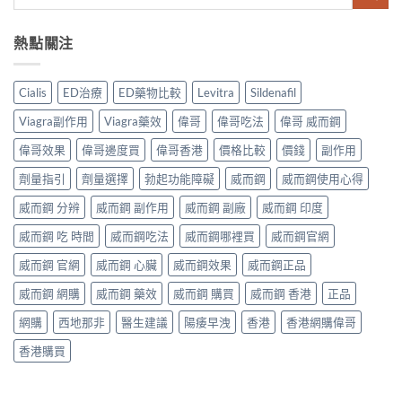
熱點關注
Cialis
ED治療
ED藥物比較
Levitra
Sildenafil
Viagra副作用
Viagra藥效
偉哥
偉哥吃法
偉哥 威而鋼
偉哥效果
偉哥邊度買
偉哥香港
價格比較
價錢
副作用
劑量指引
劑量選擇
勃起功能障礙
威而鋼
威而鋼使用心得
威而鋼 分辨
威而鋼 副作用
威而鋼 副廠
威而鋼 印度
威而鋼 吃 時間
威而鋼吃法
威而鋼哪裡買
威而鋼官網
威而鋼 官網
威而鋼 心臟
威而鋼效果
威而鋼正品
威而鋼 網購
威而鋼 藥效
威而鋼 購買
威而鋼 香港
正品
網購
西地那非
醫生建議
陽痿早洩
香港
香港網購偉哥
香港購買