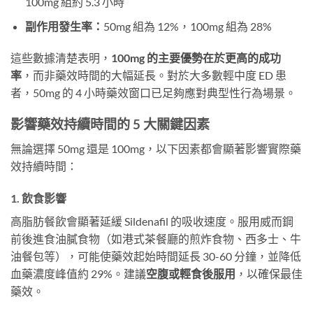
100mg 組約 5.3 小時
副作用發生率：
50mg 組為 12%，100mg 組為 28%
這些數據清楚表明，
100mg 的主要優勢在於更高的成功
率
，而非藥效時間的大幅延長。對於大多數輕中度 ED 患
者，50mg 的 4 小時藥效窗口已足夠應對典型性行為場景。
影響藥效持續時間的 5 大關鍵因素
無論選擇 50mg 還是 100mg，以下因素都會顯著影響實際藥
效持續時間：
1. 飲食影響
高脂肪餐飲會顯著延緩 Sildenafil 的吸收速度。服用威而鋼
前後進食油膩食物（如港式茶餐廳的煎炸食物、西多士、牛
油餐包等），可能使藥效起始時間延長 30-60 分鐘，並降低
血藥濃度峰值約 29%。建議
空腹或輕食後服用
，以確保最佳
藥效。