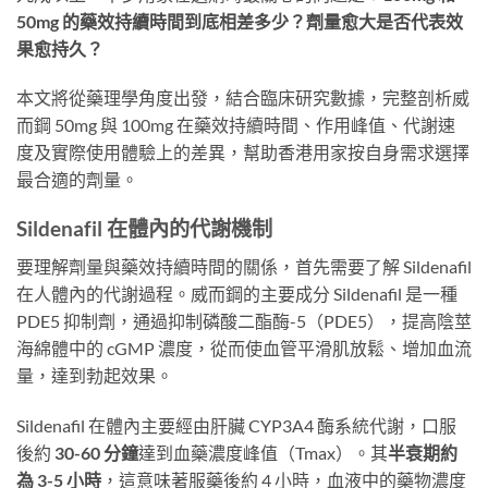
50mg 的藥效持續時間到底相差多少？劑量愈大是否代表效
果愈持久？
本文將從藥理學角度出發，結合臨床研究數據，完整剖析威
而鋼 50mg 與 100mg 在藥效持續時間、作用峰值、代謝速
度及實際使用體驗上的差異，幫助香港用家按自身需求選擇
最合適的劑量。
Sildenafil 在體內的代謝機制
要理解劑量與藥效持續時間的關係，首先需要了解 Sildenafil
在人體內的代謝過程。威而鋼的主要成分 Sildenafil 是一種
PDE5 抑制劑，通過抑制磷酸二酯酶-5（PDE5），提高陰莖
海綿體中的 cGMP 濃度，從而使血管平滑肌放鬆、增加血流
量，達到勃起效果。
Sildenafil 在體內主要經由肝臟 CYP3A4 酶系統代謝，口服
後約
30-60 分鐘
達到血藥濃度峰值（Tmax）。其
半衰期約
為 3-5 小時
，這意味著服藥後約 4 小時，血液中的藥物濃度