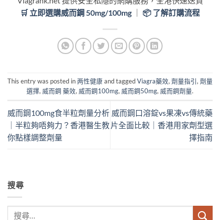
Viagrahk.net 提供安全私隱的網購服務，全港快速送貨
🛒 立即選購威而鋼 50mg/100mg
｜
📦 了解訂購流程
This entry was posted in
两性健康
and tagged
Viagra藥效
,
劑量指引
,
劑量
選擇
,
威而鋼 藥效
,
威而鋼100mg
,
威而鋼50mg
,
威而鋼劑量
.
威而鋼100mg食半粒劑量分析
威而鋼口溶錠vs果凍vs傳統藥
｜半粒夠唔夠力？香港醫生教
片全面比較｜香港用家劑型選
你點樣調整劑量
擇指南
搜尋