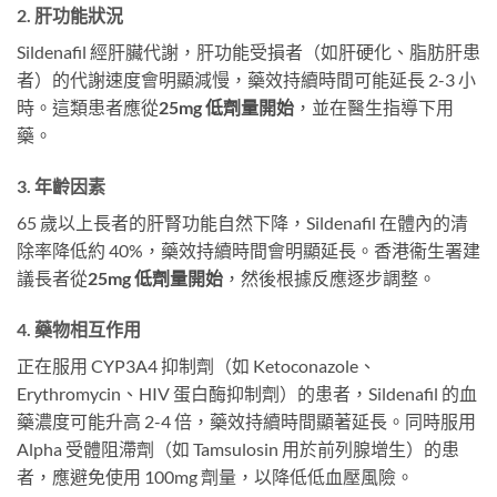
2. 肝功能狀況
Sildenafil 經肝臟代謝，肝功能受損者（如肝硬化、脂肪肝患
者）的代謝速度會明顯減慢，藥效持續時間可能延長 2-3 小
時。這類患者應從
25mg 低劑量開始
，並在醫生指導下用
藥。
3. 年齡因素
65 歲以上長者的肝腎功能自然下降，Sildenafil 在體內的清
除率降低約 40%，藥效持續時間會明顯延長。香港衞生署建
議長者從
25mg 低劑量開始
，然後根據反應逐步調整。
4. 藥物相互作用
正在服用 CYP3A4 抑制劑（如 Ketoconazole、
Erythromycin、HIV 蛋白酶抑制劑）的患者，Sildenafil 的血
藥濃度可能升高 2-4 倍，藥效持續時間顯著延長。同時服用
Alpha 受體阻滯劑（如 Tamsulosin 用於前列腺增生）的患
者，應避免使用 100mg 劑量，以降低低血壓風險。