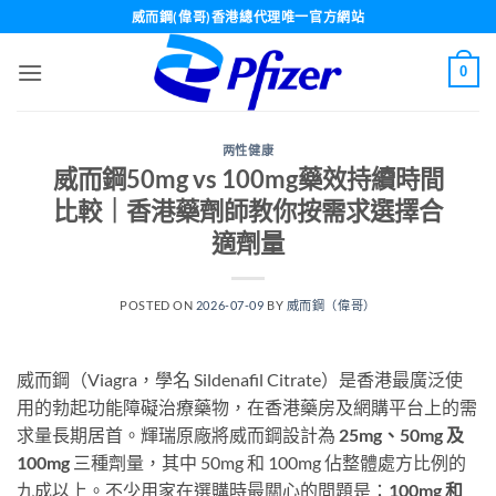
Skip
威而鋼(偉哥)香港總代理唯一官方網站
to
content
0
两性健康
威而鋼50mg vs 100mg藥效持續時間
比較｜香港藥劑師教你按需求選擇合
適劑量
POSTED ON
2026-07-09
BY
威而鋼（偉哥）
威而鋼（Viagra，學名 Sildenafil Citrate）是香港最廣泛使
用的勃起功能障礙治療藥物，在香港藥房及網購平台上的需
求量長期居首。輝瑞原廠將威而鋼設計為
25mg、50mg 及
100mg
三種劑量，其中 50mg 和 100mg 佔整體處方比例的
九成以上。不少用家在選購時最關心的問題是：
100mg 和