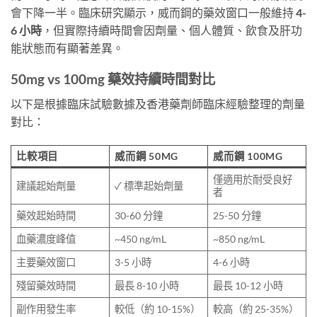
會下降一半。臨床研究顯示，威而鋼的藥效窗口一般維持
4-
6 小時
，但實際持續時間會因劑量、個人體質、飲食及肝功
能狀態而有顯著差異。
50mg vs 100mg 藥效持續時間對比
以下是根據臨床試驗數據及香港藥劑師臨床經驗整理的劑量
對比：
比較項目
威而鋼 50MG
威而鋼 100MG
僅適用於耐受良好
建議起始劑量
✓ 標準起始劑量
者
藥效起始時間
30-60 分鐘
25-50 分鐘
血藥濃度峰值
~450 ng/mL
~850 ng/mL
主要藥效窗口
3-5 小時
4-6 小時
殘留藥效時間
最長 8-10 小時
最長 10-12 小時
副作用發生率
較低（約 10-15%）
較高（約 25-35%）