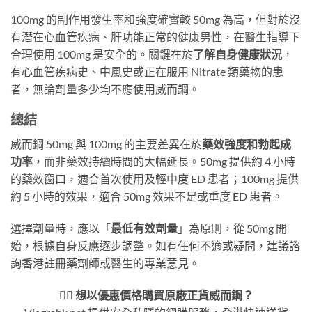
100mg 的副作用發生率和強度確實較 50mg 為高，但對於沒
有潛在心血管疾病、肝功能正常的健康男性，在醫生指導下
合理使用 100mg 是安全的。關鍵在於
了解自身健康狀況
，
有心血管疾病史、中風史或正在服用 Nitrate 類藥物的患
者，無論劑量多少均不應使用威而鋼。
總結
威而鋼 50mg 與 100mg 的主要差異在於
藥效強度和勃起成
功率
，而非藥效持續時間的大幅延長。50mg 提供約 4 小時
的藥效窗口，適合首次使用及輕中度 ED 患者；100mg 提供
約 5 小時的效果，適合 50mg 效果不足或重度 ED 患者。
選擇劑量時，應以「
最低有效劑量
」為原則，從 50mg 開
始，根據自身反應逐步調整。如有任何不適或疑問，建議諮
詢香港註冊藥劑師或醫生的專業意見。
👨‍⚕️ 想以優惠價格購買原廠正貨威而鋼？