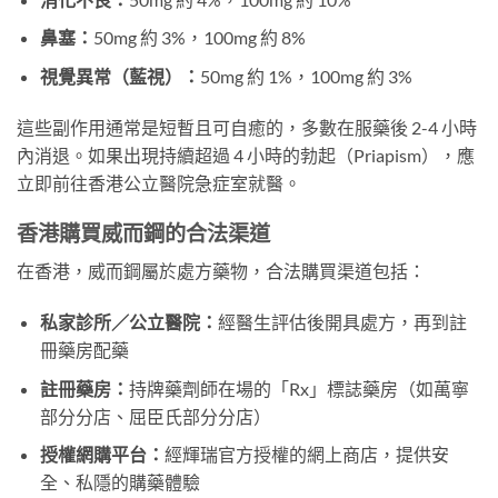
鼻塞：
50mg 約 3%，100mg 約 8%
視覺異常（藍視）：
50mg 約 1%，100mg 約 3%
這些副作用通常是短暫且可自癒的，多數在服藥後 2-4 小時
內消退。如果出現持續超過 4 小時的勃起（Priapism），應
立即前往香港公立醫院急症室就醫。
香港購買威而鋼的合法渠道
在香港，威而鋼屬於處方藥物，合法購買渠道包括：
私家診所／公立醫院：
經醫生評估後開具處方，再到註
冊藥房配藥
註冊藥房：
持牌藥劑師在場的「Rx」標誌藥房（如萬寧
部分分店、屈臣氏部分分店）
授權網購平台：
經輝瑞官方授權的網上商店，提供安
全、私隱的購藥體驗