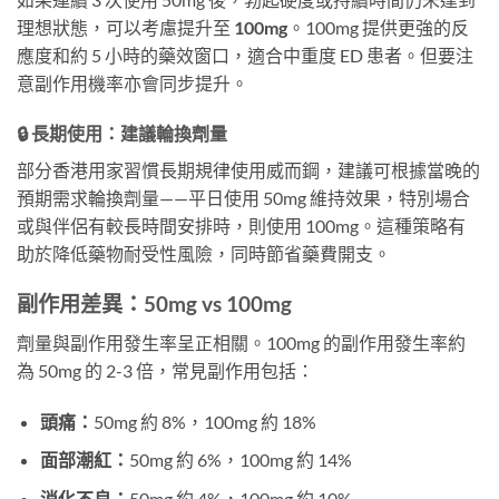
理想狀態，可以考慮提升至
100mg
。100mg 提供更強的反
應度和約 5 小時的藥效窗口，適合中重度 ED 患者。但要注
意副作用機率亦會同步提升。
🔒 長期使用：建議輪換劑量
部分香港用家習慣長期規律使用威而鋼，建議可根據當晚的
預期需求輪換劑量——平日使用 50mg 維持效果，特別場合
或與伴侶有較長時間安排時，則使用 100mg。這種策略有
助於降低藥物耐受性風險，同時節省藥費開支。
副作用差異：50mg vs 100mg
劑量與副作用發生率呈正相關。100mg 的副作用發生率約
為 50mg 的 2-3 倍，常見副作用包括：
頭痛：
50mg 約 8%，100mg 約 18%
面部潮紅：
50mg 約 6%，100mg 約 14%
消化不良：
50mg 約 4%，100mg 約 10%