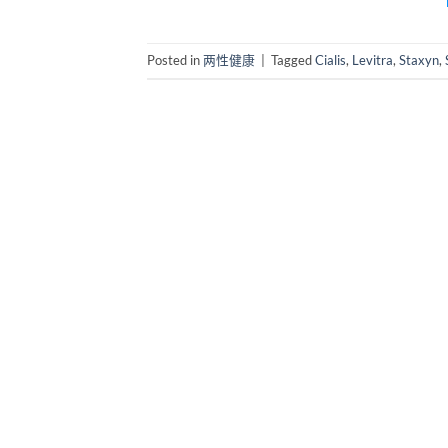
Posted in
两性健康
|
Tagged
Cialis
,
Levitra
,
Staxyn
,