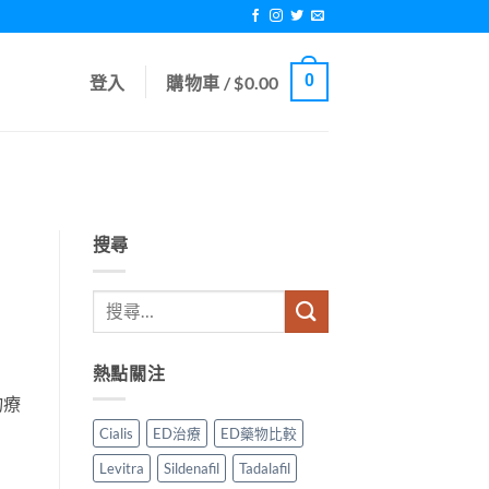
0
登入
購物車 /
$
0.00
搜尋
熱點關注
物療
Cialis
ED治療
ED藥物比較
Levitra
Sildenafil
Tadalafil