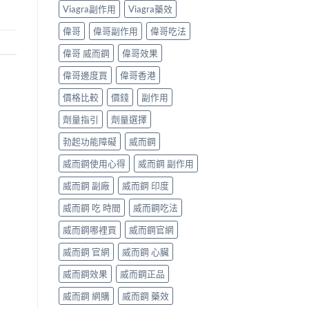
Viagra副作用
Viagra藥效
偉哥
偉哥副作用
偉哥吃法
偉哥 威而鋼
偉哥效果
偉哥邊度買
偉哥香港
價格比較
價錢
副作用
劑量指引
劑量選擇
勃起功能障礙
威而鋼
威而鋼使用心得
威而鋼 副作用
威而鋼 副廠
威而鋼 印度
威而鋼 吃 時間
威而鋼吃法
威而鋼哪裡買
威而鋼官網
威而鋼 官網
威而鋼 心臟
威而鋼效果
威而鋼正品
威而鋼 網購
威而鋼 藥效