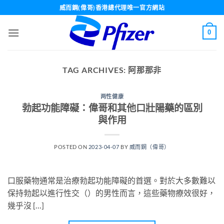
Skip
威而鋼(偉哥)香港總代理唯一官方網站
to
content
0
TAG ARCHIVES:
阿那那非
两性健康
勃起功能障礙：偉哥和其他口壯陽藥的區別
與作用
POSTED ON
2023-04-07
BY
威而鋼（偉哥）
口服藥物通常是治療勃起功能障礙的首選。對於大多數難以
保持勃起以進行性交（）的男性而言，這些藥物療效很好，
幾乎沒 […]