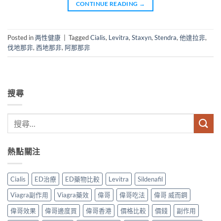
CONTINUE READING
→
Posted in
两性健康
|
Tagged
Cialis
,
Levitra
,
Staxyn
,
Stendra
,
他達拉非
,
伐地那非
,
西地那非
,
阿那那非
搜尋
熱點關注
Cialis
ED治療
ED藥物比較
Levitra
Sildenafil
Viagra副作用
Viagra藥效
偉哥
偉哥吃法
偉哥 威而鋼
偉哥效果
偉哥邊度買
偉哥香港
價格比較
價錢
副作用