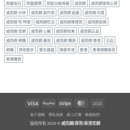
劑量指引
劑量選擇
勃起功能障礙
威而鋼
威而鋼使用心得
威而鋼 分辨
威而鋼 副作用
威而鋼 副廠
威而鋼 印度
威而鋼 吃 時間
威而鋼吃法
威而鋼哪裡買
威而鋼官網
威而鋼 官網
威而鋼 心臟
威而鋼效果
威而鋼正品
威而鋼 網購
威而鋼 藥效
威而鋼 購買
威而鋼 香港
正品
網購
西地那非
醫生建議
陽痿早洩
香港
香港網購偉哥
香港購買
Visa
PayPal
Stripe
MasterCard
Cash
On
客戶服務
隱私政策
線上訂購
聯絡我們
Delivery
版权所有 2026 ©
威而鋼(偉哥)香港官網