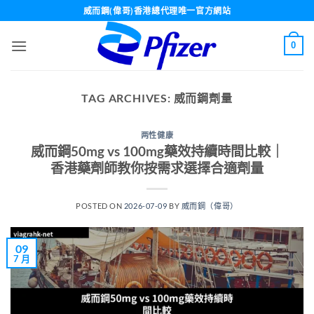
Skip
威而鋼(偉哥)香港總代理唯一官方網站
to
content
0
TAG ARCHIVES:
威而鋼劑量
两性健康
威而鋼50mg vs 100mg藥效持續時間比較｜
香港藥劑師教你按需求選擇合適劑量
POSTED ON
2026-07-09
BY
威而鋼（偉哥）
09
7 月