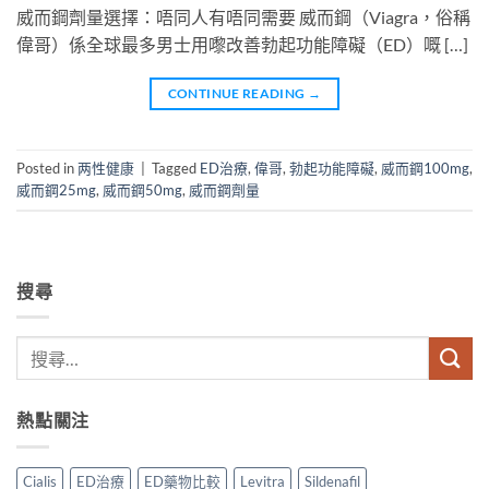
威而鋼劑量選擇：唔同人有唔同需要 威而鋼（Viagra，俗稱
偉哥）係全球最多男士用嚟改善勃起功能障礙（ED）嘅 […]
CONTINUE READING
→
Posted in
两性健康
|
Tagged
ED治療
,
偉哥
,
勃起功能障礙
,
威而鋼100mg
,
威而鋼25mg
,
威而鋼50mg
,
威而鋼劑量
搜尋
熱點關注
Cialis
ED治療
ED藥物比較
Levitra
Sildenafil