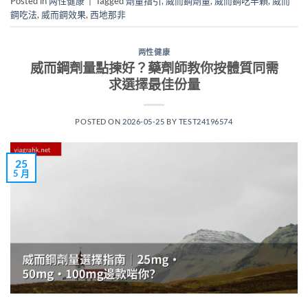
Posted in
两性健康
|
Tagged
劑量指引
,
威而鋼劑量
,
威而鋼吃半顆
,
威而
鋼吃法
,
威而鋼效果
,
西地那非
两性健康
威而鋼劑量點揀好？藥劑師教你按體質同需
求選擇最佳份量
POSTED ON
2026-05-25
BY
TEST24196574
25
5 月