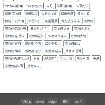
Viagra副作用
Viagra藥效
偉哥
偉哥副作用
偉哥吃法
偉哥 威而鋼
偉哥效果
偉哥邊度買
偉哥香港
價格比較
價錢
副作用
劑量指引
劑量選擇
勃起功能障礙
威而鋼
威而鋼使用心得
威而鋼 副作用
威而鋼 副廠
威而鋼 印度
威而鋼 吃 時間
威而鋼吃法
威而鋼哪裡買
威而鋼官網
威而鋼 官網
威而鋼 心臟
威而鋼效果
威而鋼正品
威而鋼 網購
威而鋼 藥效
威而鋼 購買
威而鋼 香港
威而鋼香港醫生紙
網購
西地那非
醫生建議
陽痿早洩
香港
香港網購偉哥
香港購買
Visa
PayPal
Stripe
MasterCard
Cash