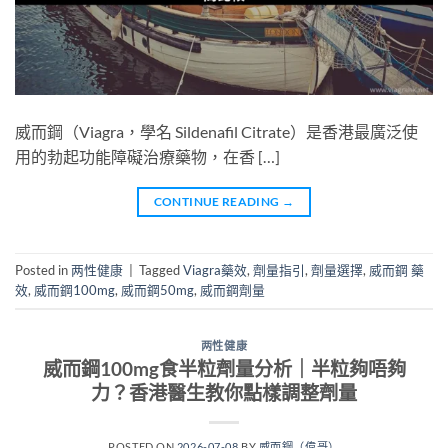
威而鋼（Viagra，學名 Sildenafil Citrate）是香港最廣泛使
用的勃起功能障礙治療藥物，在香 […]
CONTINUE READING
→
Posted in
两性健康
|
Tagged
Viagra藥效
,
劑量指引
,
劑量選擇
,
威而鋼 藥
效
,
威而鋼100mg
,
威而鋼50mg
,
威而鋼劑量
两性健康
威而鋼100mg食半粒劑量分析｜半粒夠唔夠
力？香港醫生教你點樣調整劑量
POSTED ON
2026-07-08
BY
威而鋼（偉哥）