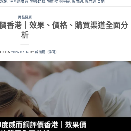
效果
,
偉哥邊度買
,
價格比較
,
勃起功能障礙
,
威而鋼
,
威而鋼 官網
两性健康
而鋼評價香港｜效果、價格、購買渠道全面分
析
TED ON
2026-07-16
BY
威而鋼（偉哥）