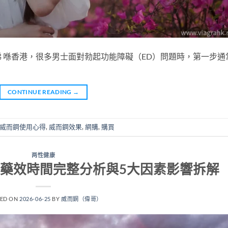
 喺香港，很多男士面對勃起功能障礙（ED）問題時，第一步通
CONTINUE READING
→
威而鋼使用心得
,
威而鋼效果
,
網購
,
購買
两性健康
藥效時間完整分析與5大因素影響拆解
TED ON
2026-06-25
BY
威而鋼（偉哥）