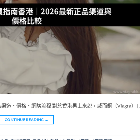
品渠道・價格・網購流程 對於香港男士來說，威而鋼（Viagra） [
CONTINUE READING
→