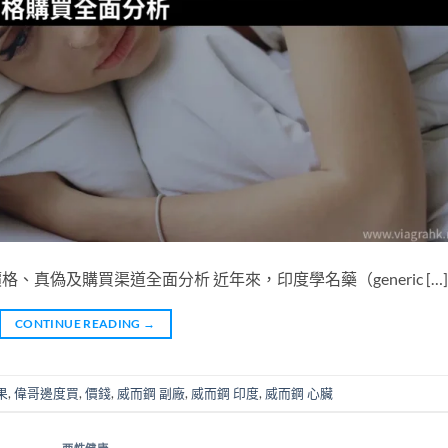
格、真偽及購買渠道全面分析 近年來，印度學名藥（generic […]
CONTINUE READING
→
果
,
偉哥邊度買
,
價錢
,
威而鋼 副廠
,
威而鋼 印度
,
威而鋼 心臟