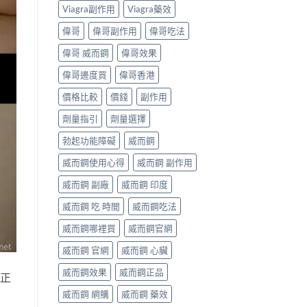
Viagra副作用
Viagra藥效
偉哥
偉哥副作用
偉哥吃法
偉哥 威而鋼
偉哥效果
偉哥邊度買
偉哥香港
價格比較
價錢
副作用
劑量指引
劑量選擇
勃起功能障礙
威而鋼
威而鋼使用心得
威而鋼 副作用
威而鋼 副廠
威而鋼 印度
威而鋼 吃 時間
威而鋼吃法
威而鋼哪裡買
威而鋼官網
威而鋼 官網
威而鋼 心臟
威而鋼效果
威而鋼正品
真正
威而鋼 網購
威而鋼 藥效