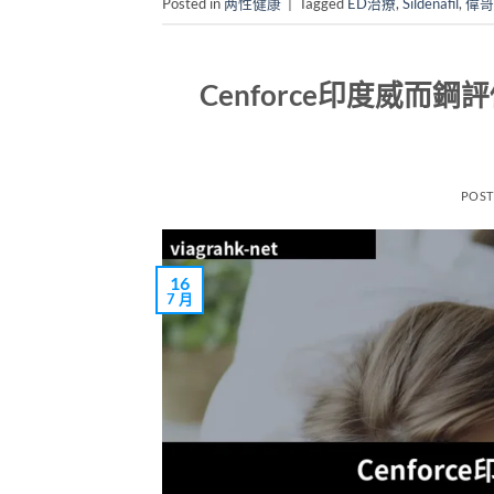
Posted in
两性健康
|
Tagged
ED治療
,
Sildenafil
,
偉哥
Cenforce印度威
POS
16
7 月