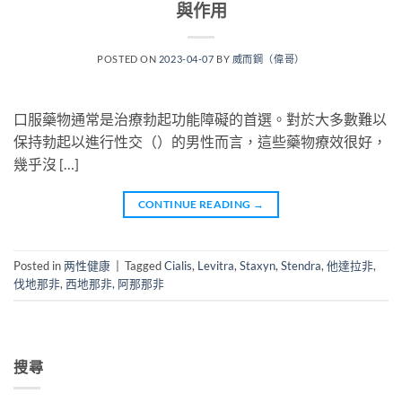
與作用
POSTED ON
2023-04-07
BY
威而鋼（偉哥）
口服藥物通常是治療勃起功能障礙的首選。對於大多數難以
保持勃起以進行性交（）的男性而言，這些藥物療效很好，
幾乎沒 […]
CONTINUE READING
→
Posted in
两性健康
|
Tagged
Cialis
,
Levitra
,
Staxyn
,
Stendra
,
他達拉非
,
伐地那非
,
西地那非
,
阿那那非
搜尋