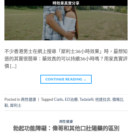
不少香港男士在網上搜尋「犀利士36小時效果」時，最想知
道的其實很簡單：藥效真的可以持續36小時嗎？用家真實評
價 […]
CONTINUE READING
→
Posted in
两性健康
|
Tagged
Cialis
,
ED治療
,
Tadalafil
,
他達拉非
,
價格比
較
,
犀利士
两性健康
勃起功能障礙：偉哥和其他口壯陽藥的區別