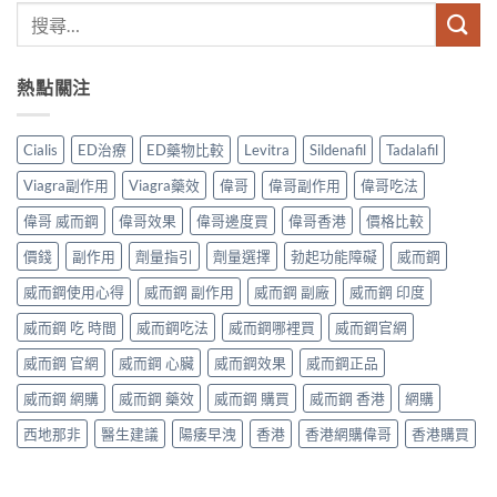
熱點關注
Cialis
ED治療
ED藥物比較
Levitra
Sildenafil
Tadalafil
Viagra副作用
Viagra藥效
偉哥
偉哥副作用
偉哥吃法
偉哥 威而鋼
偉哥效果
偉哥邊度買
偉哥香港
價格比較
價錢
副作用
劑量指引
劑量選擇
勃起功能障礙
威而鋼
威而鋼使用心得
威而鋼 副作用
威而鋼 副廠
威而鋼 印度
威而鋼 吃 時間
威而鋼吃法
威而鋼哪裡買
威而鋼官網
威而鋼 官網
威而鋼 心臟
威而鋼效果
威而鋼正品
威而鋼 網購
威而鋼 藥效
威而鋼 購買
威而鋼 香港
網購
西地那非
醫生建議
陽痿早洩
香港
香港網購偉哥
香港購買