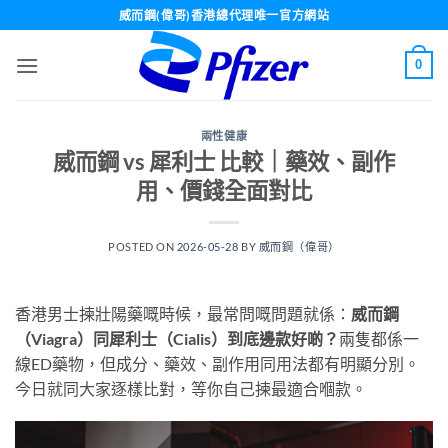
Skip
威而鋼(偉哥)香港總代理唯一官方網站
to
content
0
兩性健康
威而鋼 vs 犀利士 比較｜藥效、副作
用、價錢全面對比
POSTED ON
2026-05-28
BY
威而鋼（偉哥）
香港男士揀壯陽藥嘅時候，最常問嘅問題就係：
威而鋼
（Viagra）同犀利士（Cialis）到底邊款好啲？
兩隻都係一
線ED藥物，但成分、藥效、副作用同用法都有明顯分別。
今日就同大家逐樣比對，等你自己揀最適合嗰款。