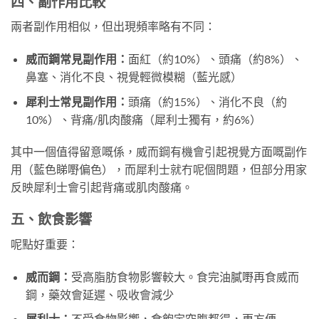
四、副作用比較
兩者副作用相似，但出現頻率略有不同：
威而鋼常見副作用：
面紅（約10%）、頭痛（約8%）、
鼻塞、消化不良、視覺輕微模糊（藍光感）
犀利士常見副作用：
頭痛（約15%）、消化不良（約
10%）、背痛/肌肉酸痛（犀利士獨有，約6%）
其中一個值得留意嘅係，威而鋼有機會引起視覺方面嘅副作
用（藍色睇嘢偏色），而犀利士就冇呢個問題，但部分用家
反映犀利士會引起背痛或肌肉酸痛。
五、飲食影響
呢點好重要：
威而鋼：
受高脂肪食物影響較大。食完油膩嘢再食威而
鋼，藥效會延遲、吸收會減少
犀利士：
不受食物影響，食飽定空腹都得，更方便