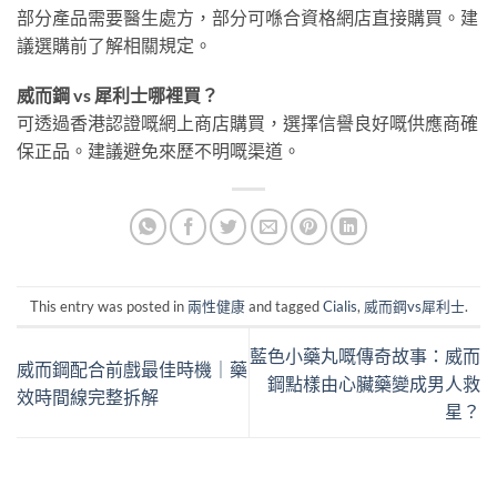
部分產品需要醫生處方，部分可喺合資格網店直接購買。建
議選購前了解相關規定。
威而鋼 vs 犀利士哪裡買？
可透過香港認證嘅網上商店購買，選擇信譽良好嘅供應商確
保正品。建議避免來歷不明嘅渠道。
This entry was posted in
兩性健康
and tagged
Cialis
,
威而鋼vs犀利士
.
藍色小藥丸嘅傳奇故事：威而
威而鋼配合前戲最佳時機｜藥
鋼點樣由心臟藥變成男人救
效時間線完整拆解
星？