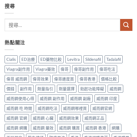
搜尋
熱點關注
Cialis
ED治療
ED藥物比較
Levitra
Sildenafil
Tadalafil
Viagra副作用
Viagra藥效
偉哥
偉哥副作用
偉哥吃法
偉哥 威而鋼
偉哥效果
偉哥邊度買
偉哥香港
價格比較
價錢
副作用
劑量指引
劑量選擇
勃起功能障礙
威而鋼
威而鋼使用心得
威而鋼 副作用
威而鋼 副廠
威而鋼 印度
威而鋼 吃 時間
威而鋼吃法
威而鋼哪裡買
威而鋼官網
威而鋼 官網
威而鋼 心臟
威而鋼效果
威而鋼正品
威而鋼 網購
威而鋼 藥效
威而鋼 購買
威而鋼 香港
網購