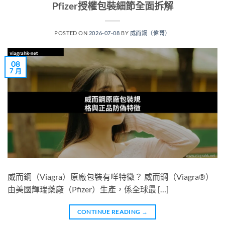
Pfizer授權包裝細節全面拆解
POSTED ON
2026-07-08
BY
威而鋼（偉哥）
08
7 月
威而鋼（Viagra）原廠包裝有咩特徵？ 威而鋼（Viagra®）
由美國輝瑞藥廠（Pfizer）生產，係全球最 […]
CONTINUE READING
→