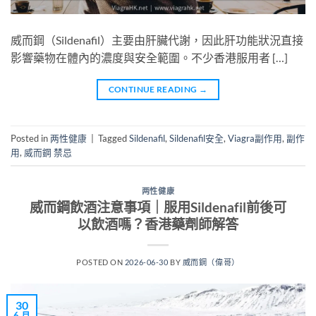
威而鋼（Sildenafil）主要由肝臟代謝，因此肝功能狀況直接
影響藥物在體內的濃度與安全範圍。不少香港服用者 […]
CONTINUE READING
→
Posted in
两性健康
|
Tagged
Sildenafil
,
Sildenafil安全
,
Viagra副作用
,
副作
用
,
威而鋼 禁忌
两性健康
威而鋼飲酒注意事項｜服用Sildenafil前後可
以飲酒嗎？香港藥劑師解答
POSTED ON
2026-06-30
BY
威而鋼（偉哥）
30
6 月