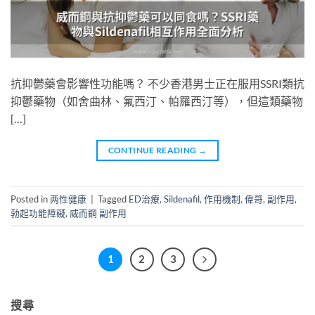
抗抑鬱藥會影響性功能嗎？ 不少香港男士正在服用SSRI類抗
抑鬱藥物（如舍曲林、氟西汀、帕羅西汀等），但這類藥物
[…]
CONTINUE READING
→
Posted in
两性健康
|
Tagged
ED治療
,
Sildenafil
,
作用機制
,
偉哥
,
副作用
,
勃起功能障礙
,
威而鋼 副作用
1
2
3
搜尋