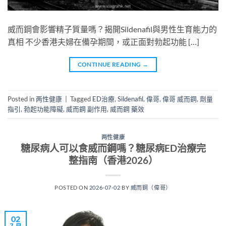
威而鋼會影響精子質量嗎？揭開Sildenafil與男性生育能力的
真相 不少香港夫婦在備孕期間，或正面對勃起功能 […]
CONTINUE READING
→
Posted in
两性健康
|
Tagged
ED治療
,
Sildenafil
,
偉哥
,
偉哥 威而鋼
,
劑量
指引
,
勃起功能障礙
,
威而鋼 副作用
,
威而鋼 藥效
两性健康
糖尿病人可以食威而鋼嗎？糖尿病ED治療完
整指南（香港2026）
POSTED ON
2026-07-02
BY
威而鋼（偉哥）
02
7 月