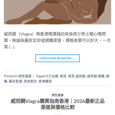
威而鋼（Viagra）喺香港嘅價錢向來係唔少男士關心嘅問
題。無論係藥房定抑或網購渠道，價格差異可以好大，一次
買 […]
CONTINUE READING
→
Posted in
两性健康
|
Tagged
ED治療
,
偉哥
,
偉哥 威而鋼
,
威而鋼 網購
,
網
購
,
藥房售價
,
西地那非
,
香港購買
两性健康
威而鋼Viagra購買指南香港｜2026最新正品
渠道與價格比較