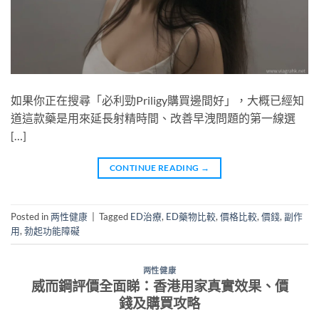
如果你正在搜尋「必利勁Priligy購買邊間好」，大概已經知
道這款藥是用來延長射精時間、改善早洩問題的第一線選
[…]
CONTINUE READING
→
Posted in
两性健康
|
Tagged
ED治療
,
ED藥物比較
,
價格比較
,
價錢
,
副作
用
,
勃起功能障礙
两性健康
威而鋼評價全面睇：香港用家真實效果、價
錢及購買攻略