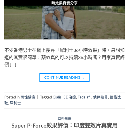
不少香港男士在網上搜尋「犀利士36小時效果」時，最想知
道的其實很簡單：藥效真的可以持續36小時嗎？用家真實評
價 […]
CONTINUE READING
→
Posted in
两性健康
|
Tagged
Cialis
,
ED治療
,
Tadalafil
,
他達拉非
,
價格比
較
,
犀利士
两性健康
Super P-Force效果評價：印度雙效片真實用