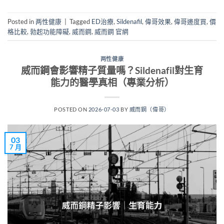
Posted in
两性健康
|
Tagged
ED治療
,
Sildenafil
,
偉哥效果
,
偉哥邊度買
,
價
格比較
,
勃起功能障礙
,
威而鋼
,
威而鋼 官網
两性健康
威而鋼會影響精子質量嗎？Sildenafil對生育
能力的醫學真相（專業分析）
POSTED ON
2026-07-03
BY
威而鋼（偉哥）
03
7 月