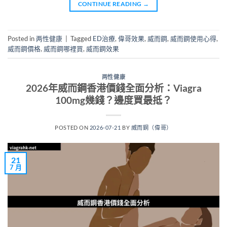
CONTINUE READING
→
Posted in
两性健康
|
Tagged
ED治療
,
偉哥效果
,
威而鋼
,
威而鋼使用心得
,
威而鋼價格
,
威而鋼哪裡買
,
威而鋼效果
两性健康
2026年威而鋼香港價錢全面分析：Viagra
100mg幾錢？邊度買最抵？
POSTED ON
2026-07-21
BY
威而鋼（偉哥）
21
7 月