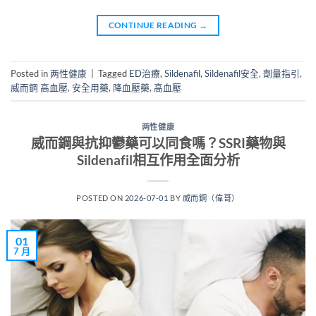
CONTINUE READING
→
Posted in
两性健康
|
Tagged
ED治療
,
Sildenafil
,
Sildenafil安全
,
劑量指引
,
威而鋼 高血壓
,
安全用藥
,
降血壓藥
,
高血壓
两性健康
威而鋼與抗抑鬱藥可以同食嗎？SSRI藥物與
Sildenafil相互作用全面分析
POSTED ON
2026-07-01
BY
威而鋼（偉哥）
01
7 月