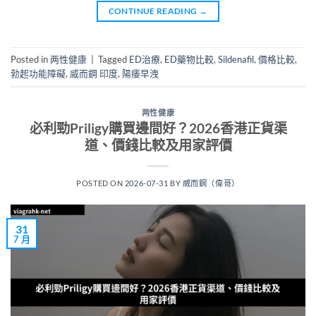
CONTINUE READING
→
Posted in
两性健康
|
Tagged
ED治療
,
ED藥物比較
,
Sildenafil
,
價格比較
,
勃起功能障礙
,
威而鋼 印度
,
陽痿早洩
两性健康
必利勁Priligy購買邊間好？2026香港正貨渠
道、價錢比較及用家評價
POSTED ON
2026-07-31
BY
威而鋼（偉哥）
31
7 月