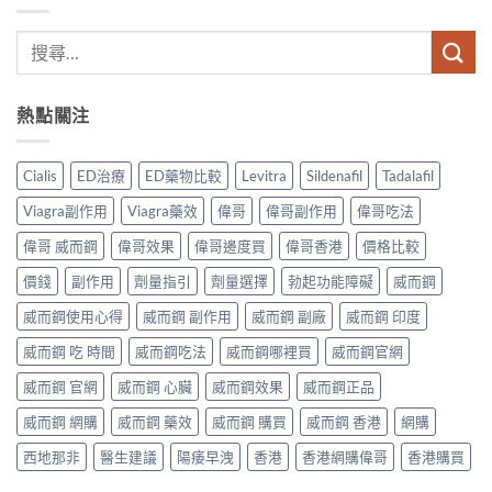
熱點關注
Cialis
ED治療
ED藥物比較
Levitra
Sildenafil
Tadalafil
Viagra副作用
Viagra藥效
偉哥
偉哥副作用
偉哥吃法
偉哥 威而鋼
偉哥效果
偉哥邊度買
偉哥香港
價格比較
價錢
副作用
劑量指引
劑量選擇
勃起功能障礙
威而鋼
威而鋼使用心得
威而鋼 副作用
威而鋼 副廠
威而鋼 印度
威而鋼 吃 時間
威而鋼吃法
威而鋼哪裡買
威而鋼官網
威而鋼 官網
威而鋼 心臟
威而鋼效果
威而鋼正品
威而鋼 網購
威而鋼 藥效
威而鋼 購買
威而鋼 香港
網購
西地那非
醫生建議
陽痿早洩
香港
香港網購偉哥
香港購買