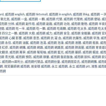
rd
,
威而鋼 english
,
威而鋼 hktvmall
,
威而鋼 in english
,
威而鋼 lihkg
,
威而鋼 一天
一氧化氮
,
威而鋼 一盒
,
威而鋼 一顆
,
威而鋼 代替
,
威而鋼 代理商
,
威而鋼 便秘
,
威
威而鋼 分辨
,
威而鋼 副作用
,
威而鋼 副廠
,
威而鋼 功效
,
威而鋼 動物
,
威而鋼 半衰
時間
,
威而鋼 吃一半
,
威而鋼 吃一顆
,
威而鋼 吃兩顆
,
威而鋼 吃太多
,
威而鋼 吃太
鋼 四分之一顆
,
威而鋼 大樹
,
威而鋼 威力
,
威而鋼 安全
,
威而鋼 安眠藥
,
威而鋼 官
威而鋼 心臟 影響
,
威而鋼 意思
,
威而鋼 抗 凝 血
,
威而鋼 抗藥性
,
威而鋼 早洩
,
威
而鋼 永信
,
威而鋼 油膩
,
威而鋼 泡湯
,
威而鋼 泡澡
,
威而鋼 液體
,
威而鋼 瓶裝
,
威
 紅疹
,
威而鋼 網購
,
威而鋼 網路
,
威而鋼 網路買
,
威而鋼 肺高壓
,
威而鋼 胃食道
文翻译
,
威而鋼 萬寧
,
威而鋼 葡萄柚
,
威而鋼 藍光
,
威而鋼 藥師
,
威而鋼 蝦皮
,
威
而鋼 青光眼
,
威而鋼 預防
,
威而鋼 頭暈
,
威而鋼 飯前飯後
,
威而鋼 飲料
,
威而鋼 飲
塞
,
威而鋼vs犀利士
,
威而鋼代替品
,
威而鋼份量
,
威而鋼屈臣氏
,
威而鋼網購
,
威而
而鋼
,
微笑藥師網 威而鋼
,
易安穩 威而鋼
,
永立 威而鋼
,
永立 威而鋼 ptt
,
液態 威而
而鋼