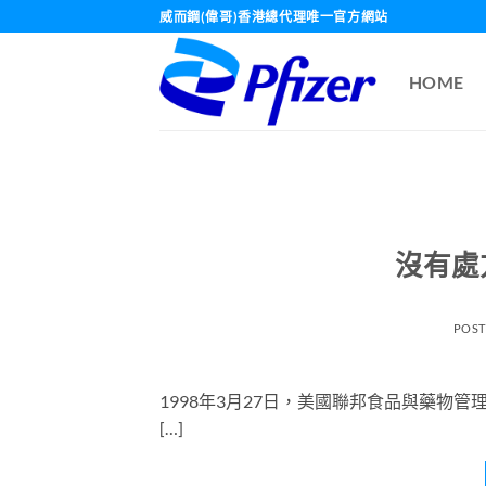
Skip
威而鋼(偉哥)香港總代理唯一官方網站
to
content
HOME
沒有處
POS
1998年3月27日，美國聯邦食品與藥物管
[…]