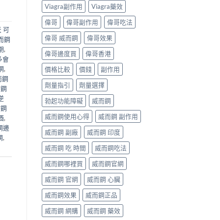
Viagra副作用
Viagra藥效
偉哥
偉哥副作用
偉哥吃法
 可
偉哥 威而鋼
偉哥效果
而鋼
期
,
偉哥邊度買
偉哥香港
多會
網
,
價格比較
價錢
副作用
而鋼
劑量指引
劑量選擇
而鋼
逆
勃起功能障礙
威而鋼
而鋼
威而鋼使用心得
威而鋼 副作用
酒
,
鋼邊
威而鋼 副廠
威而鋼 印度
鋼
,
威而鋼 吃 時間
威而鋼吃法
威而鋼哪裡買
威而鋼官網
威而鋼 官網
威而鋼 心臟
威而鋼效果
威而鋼正品
威而鋼 網購
威而鋼 藥效