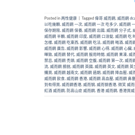
Posted in
两性健康
|
Tagged
偉哥 威而鋼
,
威而鋼 dca
以吃幾顆
,
威而鋼 一次
,
威而鋼 一次 吃多少
,
威而鋼 
保存期限
,
威而鋼 保養
,
威而鋼 出國
,
威而鋼 分子式
,
威而鋼 半顆
,
威而鋼 印度
,
威而鋼 口溶錠
,
威而鋼 吃 
怎樣
,
威而鋼 吃東西
,
威而鋼 吃法
,
威而鋼 喝酒
,
威而
威而鋼 廣告
,
威而鋼 影響
,
威而鋼 心得
,
威而鋼 心臟
,
暉致
,
威而鋼 替代
,
威而鋼 服用時間
,
威而鋼 果凍
,
威
禁忌
,
威而鋼 禿頭
,
威而鋼 空腹
,
威而鋼 第一次
,
威而鋼
流
,
威而鋼 膀胱
,
威而鋼 英國
,
威而鋼 英文
,
威而鋼 英
購買
,
威而鋼 越南文
,
威而鋼 過期
,
威而鋼 降血壓
,
威
威而鋼 飲食
,
威而鋼 香港
,
威而鋼 高血壓
,
威而鋼 鼻
到有得買
,
威而鋼香港
,
威而钢
,
威而钢香港
,
微笑 威
紅酒 威而鋼
,
防高山症 威而鋼
,
香港 威而鋼
,
香港買威