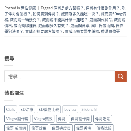
Posted in
两性健康
|
Tagged
偉哥是處方藥嗎？
,
偉哥有什麼副作用？
,
吃
了偉哥會怎樣？
,
如何買到偉哥？
,
威爾剛多久能吃一次？
,
威而鋼50mg價
格
,
威而鋼一顆幾克？
,
威而鋼不能與什麼一起吃？
,
威而鋼代替品
,
威而鋼
價格
,
威而鋼哪裡買
,
威而鋼多久有效？
,
威而鋼萬寧
,
屈臣氏威而鋼
,
買偉
哥犯法嗎？
,
買威而鋼要處方籤嗎？
,
買威而鋼要醫生紙嗎
,
香港買偉哥
搜尋
熱點關注
Cialis
ED治療
ED藥物比較
Levitra
Sildenafil
Viagra副作用
Viagra藥效
偉哥
偉哥副作用
偉哥吃法
偉哥 威而鋼
偉哥效果
偉哥邊度買
偉哥香港
價格比較