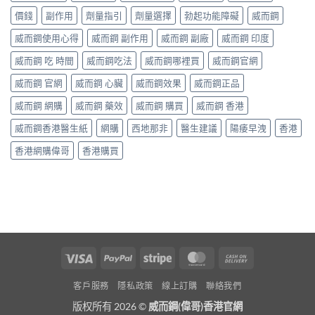
價錢
副作用
劑量指引
劑量選擇
勃起功能障礙
威而鋼
威而鋼使用心得
威而鋼 副作用
威而鋼 副廠
威而鋼 印度
威而鋼 吃 時間
威而鋼吃法
威而鋼哪裡買
威而鋼官網
威而鋼 官網
威而鋼 心臟
威而鋼效果
威而鋼正品
威而鋼 網購
威而鋼 藥效
威而鋼 購買
威而鋼 香港
威而鋼香港醫生紙
網購
西地那非
醫生建議
陽痿早洩
香港
香港網購偉哥
香港購買
Visa
PayPal
Stripe
MasterCard
Cash
On
客戶服務
隱私政策
線上訂購
聯絡我們
Delivery
版权所有 2026 ©
威而鋼(偉哥)香港官網