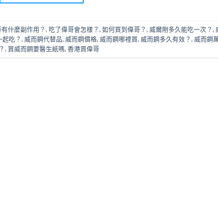
哥有什麼副作用？
,
吃了偉哥會怎樣？
,
如何買到偉哥？
,
威爾剛多久能吃一次？
,
一起吃？
,
威而鋼代替品
,
威而鋼價格
,
威而鋼哪裡買
,
威而鋼多久有效？
,
威而鋼
？
,
買威而鋼要醫生紙嗎
,
香港買偉哥