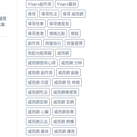
Viagra副作用
Viagra藥效
偉哥
偉哥吃法
偉哥 威而鋼
威而
偉哥效果
偉哥邊度買
萬寧
,
偉哥香港
價格比較
價錢
副作用
劑量指引
劑量選擇
勃起功能障礙
威而鋼
威而鋼使用心得
威而鋼 分辨
威而鋼 副作用
威而鋼 副廠
威而鋼 印度
威而鋼 吃 時間
威而鋼吃法
威而鋼哪裡買
威而鋼官網
威而鋼 官網
威而鋼 心臟
威而鋼效果
威而鋼正品
威而鋼 網購
威而鋼 藥效
威而鋼 購買