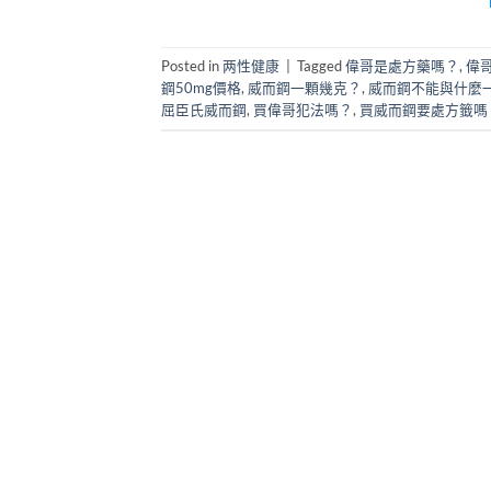
Posted in
两性健康
|
Tagged
偉哥是處方藥嗎？
,
偉
鋼50mg價格
,
威而鋼一顆幾克？
,
威而鋼不能與什麼
屈臣氏威而鋼
,
買偉哥犯法嗎？
,
買威而鋼要處方籤嗎