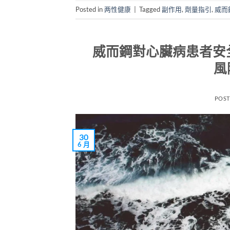
Posted in
两性健康
|
Tagged
副作用
,
劑量指引
,
威而
威而鋼對心臟病患者安全嗎
風
POS
30
6 月