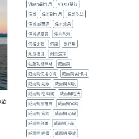
Viagra副作用
Viagra藥效
偉哥
偉哥副作用
偉哥吃法
偉哥 威而鋼
偉哥效果
偉哥邊度買
偉哥香港
價格比較
價錢
副作用
劑量指引
劑量選擇
勃起功能障礙
威而鋼
威而鋼使用心得
威而鋼 副作用
威而鋼 副廠
威而鋼 印度
威而鋼 吃 時間
威而鋼吃法
能飲
威而鋼哪裡買
威而鋼官網
威而鋼 官網
威而鋼 心臟
威而鋼效果
威而鋼正品
威而鋼 網購
威而鋼 藥效