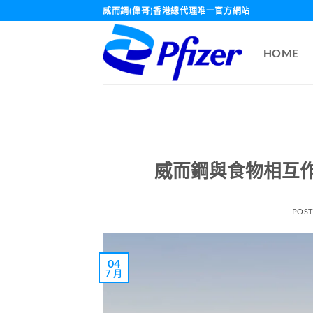
Skip
威而鋼(偉哥)香港總代理唯一官方網站
to
content
HOME
威而鋼與食物相互
POS
04
7 月