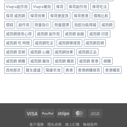
Viagra副作用
Viagra藥效
偉哥
偉哥副作用
偉哥吃法
偉哥 威而鋼
偉哥效果
偉哥邊度買
偉哥香港
價格比較
價錢
副作用
劑量指引
劑量選擇
勃起功能障礙
威而鋼
威而鋼使用心得
威而鋼 副作用
威而鋼 副廠
威而鋼 印度
威而鋼 吃 時間
威而鋼吃法
威而鋼哪裡買
威而鋼官網
威而鋼 官網
威而鋼 心臟
威而鋼效果
威而鋼正品
威而鋼 網購
威而鋼 藥效
威而鋼 購買
威而鋼 香港
網購
西地那非
醫生建議
陽痿早洩
香港
香港網購偉哥
香港購買
Visa
PayPal
Stripe
MasterCard
Cash
On
客戶服務
隱私政策
線上訂購
聯絡我們
Delivery