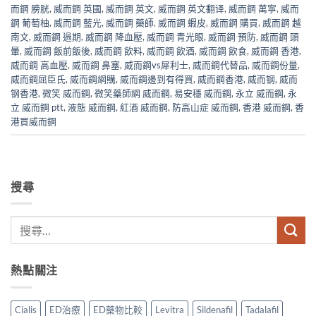
而鋼 膀胱
,
威而鋼 英國
,
威而鋼 英文
,
威而鋼 英文翻译
,
威而鋼 萬寧
,
威而
鋼 葡萄柚
,
威而鋼 藍光
,
威而鋼 藥師
,
威而鋼 蝦皮
,
威而鋼 購買
,
威而鋼 越
南文
,
威而鋼 過期
,
威而鋼 降血壓
,
威而鋼 青光眼
,
威而鋼 預防
,
威而鋼 頭
暈
,
威而鋼 飯前飯後
,
威而鋼 飲料
,
威而鋼 飲酒
,
威而鋼 飲食
,
威而鋼 香港
,
威而鋼 高血壓
,
威而鋼 鼻塞
,
威而鋼vs犀利士
,
威而鋼代替品
,
威而鋼份量
,
威而鋼屈臣氏
,
威而鋼網購
,
威而鋼邊到有得買
,
威而鋼香港
,
威而钢
,
威而
钢香港
,
微笑 威而鋼
,
微笑藥師網 威而鋼
,
易安穩 威而鋼
,
永立 威而鋼
,
永
立 威而鋼 ptt
,
液態 威而鋼
,
紅酒 威而鋼
,
防高山症 威而鋼
,
香港 威而鋼
,
香
港買威而鋼
搜尋
熱點關注
Cialis
ED治療
ED藥物比較
Levitra
Sildenafil
Tadalafil