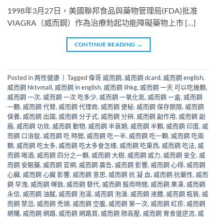
1998年3月27日，美國聯邦食品與藥物管理局(FDA)批准
VIAGRA（威而鋼）作為治療勃起功能障礙藥物上市 […]
CONTINUE READING
→
Posted in
两性健康
|
Tagged
偉哥 威而鋼
,
威而鋼 dcard
,
威而鋼 english
,
威而鋼 hktvmall
,
威而鋼 in english
,
威而鋼 lihkg
,
威而鋼 一天 可以吃幾顆
,
威而鋼 一次
,
威而鋼 一次 吃多少
,
威而鋼 一氧化氮
,
威而鋼 一盒
,
威而鋼
一顆
,
威而鋼 代替
,
威而鋼 代理商
,
威而鋼 便秘
,
威而鋼 保存期限
,
威而鋼
保養
,
威而鋼 出國
,
威而鋼 分子式
,
威而鋼 分辨
,
威而鋼 副作用
,
威而鋼 副
廠
,
威而鋼 功效
,
威而鋼 動物
,
威而鋼 半衰期
,
威而鋼 半顆
,
威而鋼 印度
,
威
而鋼 口溶錠
,
威而鋼 吃 時間
,
威而鋼 吃一半
,
威而鋼 吃一顆
,
威而鋼 吃兩
顆
,
威而鋼 吃太多
,
威而鋼 吃太多會怎樣
,
威而鋼 吃東西
,
威而鋼 吃法
,
威
而鋼 喝酒
,
威而鋼 四分之一顆
,
威而鋼 大樹
,
威而鋼 威力
,
威而鋼 安全
,
威
而鋼 安眠藥
,
威而鋼 官網
,
威而鋼 廣告
,
威而鋼 影響
,
威而鋼 心得
,
威而鋼
心臟
,
威而鋼 心臟 影響
,
威而鋼 意思
,
威而鋼 抗 凝 血
,
威而鋼 抗藥性
,
威而
鋼 早洩
,
威而鋼 暉致
,
威而鋼 替代
,
威而鋼 服用時間
,
威而鋼 果凍
,
威而鋼
永信
,
威而鋼 油膩
,
威而鋼 泡湯
,
威而鋼 泡澡
,
威而鋼 液體
,
威而鋼 瓶裝
,
威
而鋼 禁忌
,
威而鋼 禿頭
,
威而鋼 空腹
,
威而鋼 第一次
,
威而鋼 紅疹
,
威而鋼
網購
,
威而鋼 網路
,
威而鋼 網路買
,
威而鋼 肺高壓
,
威而鋼 胃食道逆流
,
威