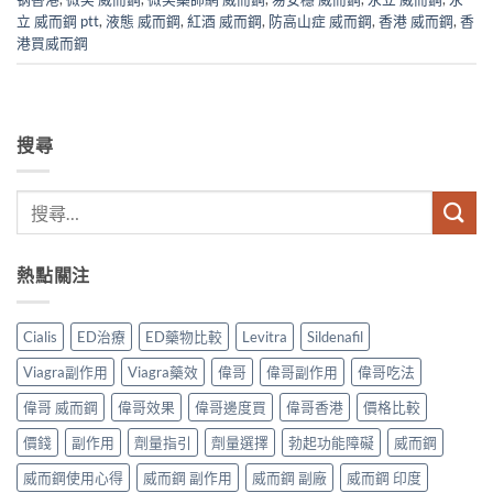
立 威而鋼 ptt
,
液態 威而鋼
,
紅酒 威而鋼
,
防高山症 威而鋼
,
香港 威而鋼
,
香
港買威而鋼
搜尋
熱點關注
Cialis
ED治療
ED藥物比較
Levitra
Sildenafil
Viagra副作用
Viagra藥效
偉哥
偉哥副作用
偉哥吃法
偉哥 威而鋼
偉哥效果
偉哥邊度買
偉哥香港
價格比較
價錢
副作用
劑量指引
劑量選擇
勃起功能障礙
威而鋼
威而鋼使用心得
威而鋼 副作用
威而鋼 副廠
威而鋼 印度