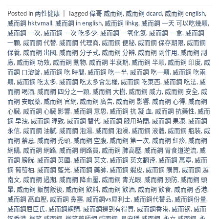
Posted in
两性健康
|
Tagged
偉哥 威而鋼
,
威而鋼 dcard
,
威而鋼 english
,
威而鋼 hktvmall
,
威而鋼 in english
,
威而鋼 lihkg
,
威而鋼 一天 可以吃幾顆
,
威而鋼 一次
,
威而鋼 一次 吃多少
,
威而鋼 一氧化氮
,
威而鋼 一盒
,
威而鋼
一顆
,
威而鋼 代替
,
威而鋼 代理商
,
威而鋼 便秘
,
威而鋼 保存期限
,
威而鋼
保養
,
威而鋼 出國
,
威而鋼 分子式
,
威而鋼 分辨
,
威而鋼 副作用
,
威而鋼 副
廠
,
威而鋼 功效
,
威而鋼 動物
,
威而鋼 半衰期
,
威而鋼 半顆
,
威而鋼 印度
,
威
而鋼 口溶錠
,
威而鋼 吃 時間
,
威而鋼 吃一半
,
威而鋼 吃一顆
,
威而鋼 吃兩
顆
,
威而鋼 吃太多
,
威而鋼 吃太多會怎樣
,
威而鋼 吃東西
,
威而鋼 吃法
,
威
而鋼 喝酒
,
威而鋼 四分之一顆
,
威而鋼 大樹
,
威而鋼 威力
,
威而鋼 安全
,
威
而鋼 安眠藥
,
威而鋼 官網
,
威而鋼 廣告
,
威而鋼 影響
,
威而鋼 心得
,
威而鋼
心臟
,
威而鋼 心臟 影響
,
威而鋼 意思
,
威而鋼 抗 凝 血
,
威而鋼 抗藥性
,
威而
鋼 早洩
,
威而鋼 暉致
,
威而鋼 替代
,
威而鋼 服用時間
,
威而鋼 果凍
,
威而鋼
永信
,
威而鋼 油膩
,
威而鋼 泡湯
,
威而鋼 泡澡
,
威而鋼 液體
,
威而鋼 瓶裝
,
威
而鋼 禁忌
,
威而鋼 禿頭
,
威而鋼 空腹
,
威而鋼 第一次
,
威而鋼 紅疹
,
威而鋼
網購
,
威而鋼 網路
,
威而鋼 網路買
,
威而鋼 肺高壓
,
威而鋼 胃食道逆流
,
威
而鋼 膀胱
,
威而鋼 英國
,
威而鋼 英文
,
威而鋼 英文翻译
,
威而鋼 萬寧
,
威而
鋼 葡萄柚
,
威而鋼 藍光
,
威而鋼 藥師
,
威而鋼 蝦皮
,
威而鋼 購買
,
威而鋼 越
南文
,
威而鋼 過期
,
威而鋼 降血壓
,
威而鋼 青光眼
,
威而鋼 預防
,
威而鋼 頭
暈
,
威而鋼 飯前飯後
,
威而鋼 飲料
,
威而鋼 飲酒
,
威而鋼 飲食
,
威而鋼 香港
,
威而鋼 高血壓
,
威而鋼 鼻塞
,
威而鋼vs犀利士
,
威而鋼代替品
,
威而鋼份量
,
威而鋼屈臣氏
,
威而鋼網購
,
威而鋼邊到有得買
,
威而鋼香港
,
威而钢
,
威而
钢香港
,
微笑 威而鋼
,
微笑藥師網 威而鋼
,
易安穩 威而鋼
,
永立 威而鋼
,
永