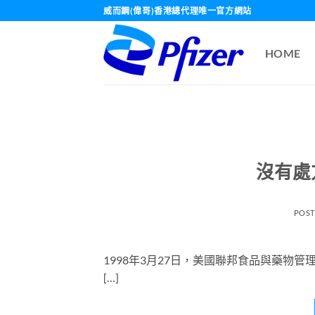
Skip
威而鋼(偉哥)香港總代理唯一官方網站
to
content
HOME
沒有處
POS
1998年3月27日，美國聯邦食品與藥物管
[…]