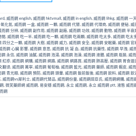
rd
,
威而鋼 english
,
威而鋼 hktvmall
,
威而鋼 in english
,
威而鋼 lihkg
,
威而鋼 一天
一氧化氮
,
威而鋼 一盒
,
威而鋼 一顆
,
威而鋼 代替
,
威而鋼 代理商
,
威而鋼 便秘
,
威
威而鋼 分辨
,
威而鋼 副作用
,
威而鋼 副廠
,
威而鋼 功效
,
威而鋼 動物
,
威而鋼 半衰
時間
,
威而鋼 吃一半
,
威而鋼 吃一顆
,
威而鋼 吃兩顆
,
威而鋼 吃太多
,
威而鋼 吃太
鋼 四分之一顆
,
威而鋼 大樹
,
威而鋼 威力
,
威而鋼 安全
,
威而鋼 安眠藥
,
威而鋼 官
威而鋼 心臟 影響
,
威而鋼 意思
,
威而鋼 抗 凝 血
,
威而鋼 抗藥性
,
威而鋼 早洩
,
威
而鋼 永信
,
威而鋼 油膩
,
威而鋼 泡湯
,
威而鋼 泡澡
,
威而鋼 液體
,
威而鋼 瓶裝
,
威
 紅疹
,
威而鋼 網購
,
威而鋼 網路
,
威而鋼 網路買
,
威而鋼 肺高壓
,
威而鋼 胃食道
文翻译
,
威而鋼 萬寧
,
威而鋼 葡萄柚
,
威而鋼 藍光
,
威而鋼 藥師
,
威而鋼 蝦皮
,
威
而鋼 青光眼
,
威而鋼 預防
,
威而鋼 頭暈
,
威而鋼 飯前飯後
,
威而鋼 飲料
,
威而鋼 飲
塞
,
威而鋼vs犀利士
,
威而鋼代替品
,
威而鋼份量
,
威而鋼屈臣氏
,
威而鋼網購
,
威而
而鋼
,
微笑藥師網 威而鋼
,
易安穩 威而鋼
,
永立 威而鋼
,
永立 威而鋼 ptt
,
液態 威而
而鋼