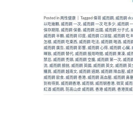
Posted in
两性健康
|
Tagged
偉哥 威而鋼
,
威而鋼 dca
以吃幾顆
,
威而鋼 一次
,
威而鋼 一次 吃多少
,
威而鋼 
保存期限
,
威而鋼 保養
,
威而鋼 出國
,
威而鋼 分子式
,
威而鋼 半顆
,
威而鋼 印度
,
威而鋼 口溶錠
,
威而鋼 吃 
怎樣
,
威而鋼 吃東西
,
威而鋼 吃法
,
威而鋼 喝酒
,
威而
威而鋼 廣告
,
威而鋼 影響
,
威而鋼 心得
,
威而鋼 心臟
,
暉致
,
威而鋼 替代
,
威而鋼 服用時間
,
威而鋼 果凍
,
威
禁忌
,
威而鋼 禿頭
,
威而鋼 空腹
,
威而鋼 第一次
,
威而鋼
流
,
威而鋼 膀胱
,
威而鋼 英國
,
威而鋼 英文
,
威而鋼 英
購買
,
威而鋼 越南文
,
威而鋼 過期
,
威而鋼 降血壓
,
威
威而鋼 飲食
,
威而鋼 香港
,
威而鋼 高血壓
,
威而鋼 鼻
到有得買
,
威而鋼香港
,
威而钢
,
威而钢香港
,
微笑 威
紅酒 威而鋼
,
防高山症 威而鋼
,
香港 威而鋼
,
香港買威