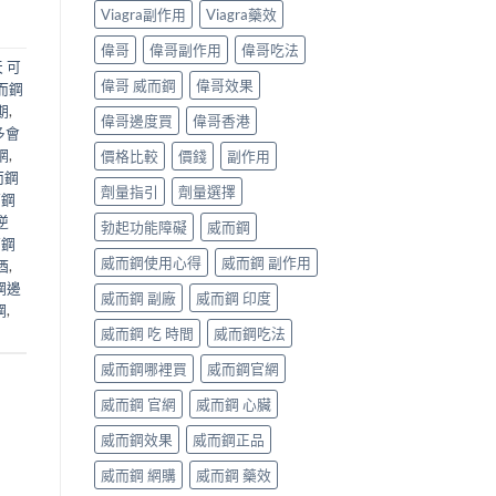
Viagra副作用
Viagra藥效
偉哥
偉哥副作用
偉哥吃法
 可
偉哥 威而鋼
偉哥效果
而鋼
期
,
偉哥邊度買
偉哥香港
多會
網
,
價格比較
價錢
副作用
而鋼
劑量指引
劑量選擇
而鋼
逆
勃起功能障礙
威而鋼
而鋼
威而鋼使用心得
威而鋼 副作用
酒
,
鋼邊
威而鋼 副廠
威而鋼 印度
鋼
,
威而鋼 吃 時間
威而鋼吃法
威而鋼哪裡買
威而鋼官網
威而鋼 官網
威而鋼 心臟
威而鋼效果
威而鋼正品
威而鋼 網購
威而鋼 藥效