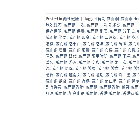
Posted in
两性健康
|
Tagged
偉哥 威而鋼
,
威而鋼 dca
以吃幾顆
,
威而鋼 一次
,
威而鋼 一次 吃多少
,
威而鋼 
保存期限
,
威而鋼 保養
,
威而鋼 出國
,
威而鋼 分子式
,
威而鋼 半顆
,
威而鋼 印度
,
威而鋼 口溶錠
,
威而鋼 吃 
怎樣
,
威而鋼 吃東西
,
威而鋼 吃法
,
威而鋼 喝酒
,
威而
威而鋼 廣告
,
威而鋼 影響
,
威而鋼 心得
,
威而鋼 心臟
,
暉致
,
威而鋼 替代
,
威而鋼 服用時間
,
威而鋼 果凍
,
威
禁忌
,
威而鋼 禿頭
,
威而鋼 空腹
,
威而鋼 第一次
,
威而鋼
流
,
威而鋼 膀胱
,
威而鋼 英國
,
威而鋼 英文
,
威而鋼 英
購買
,
威而鋼 越南文
,
威而鋼 過期
,
威而鋼 降血壓
,
威
威而鋼 飲食
,
威而鋼 香港
,
威而鋼 高血壓
,
威而鋼 鼻
到有得買
,
威而鋼香港
,
威而钢
,
威而钢香港
,
微笑 威
紅酒 威而鋼
,
防高山症 威而鋼
,
香港 威而鋼
,
香港買威