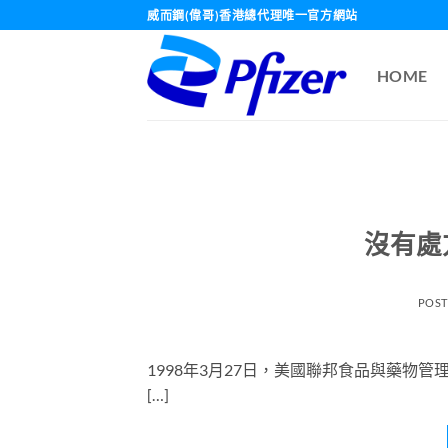
Skip
威而鋼(偉哥)香港總代理唯一官方網站
to
content
HOME
沒有處
POS
1998年3月27日，美國聯邦食品與藥物管
[…]