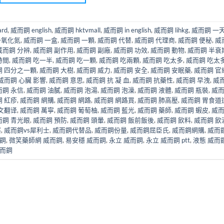
rd
,
威而鋼 english
,
威而鋼 hktvmall
,
威而鋼 in english
,
威而鋼 lihkg
,
威而鋼 一天
一氧化氮
,
威而鋼 一盒
,
威而鋼 一顆
,
威而鋼 代替
,
威而鋼 代理商
,
威而鋼 便秘
,
威
威而鋼 分辨
,
威而鋼 副作用
,
威而鋼 副廠
,
威而鋼 功效
,
威而鋼 動物
,
威而鋼 半衰
時間
,
威而鋼 吃一半
,
威而鋼 吃一顆
,
威而鋼 吃兩顆
,
威而鋼 吃太多
,
威而鋼 吃太
鋼 四分之一顆
,
威而鋼 大樹
,
威而鋼 威力
,
威而鋼 安全
,
威而鋼 安眠藥
,
威而鋼 官
威而鋼 心臟 影響
,
威而鋼 意思
,
威而鋼 抗 凝 血
,
威而鋼 抗藥性
,
威而鋼 早洩
,
威
而鋼 永信
,
威而鋼 油膩
,
威而鋼 泡湯
,
威而鋼 泡澡
,
威而鋼 液體
,
威而鋼 瓶裝
,
威
 紅疹
,
威而鋼 網購
,
威而鋼 網路
,
威而鋼 網路買
,
威而鋼 肺高壓
,
威而鋼 胃食道
文翻译
,
威而鋼 萬寧
,
威而鋼 葡萄柚
,
威而鋼 藍光
,
威而鋼 藥師
,
威而鋼 蝦皮
,
威
而鋼 青光眼
,
威而鋼 預防
,
威而鋼 頭暈
,
威而鋼 飯前飯後
,
威而鋼 飲料
,
威而鋼 飲
塞
,
威而鋼vs犀利士
,
威而鋼代替品
,
威而鋼份量
,
威而鋼屈臣氏
,
威而鋼網購
,
威而
而鋼
,
微笑藥師網 威而鋼
,
易安穩 威而鋼
,
永立 威而鋼
,
永立 威而鋼 ptt
,
液態 威而
而鋼