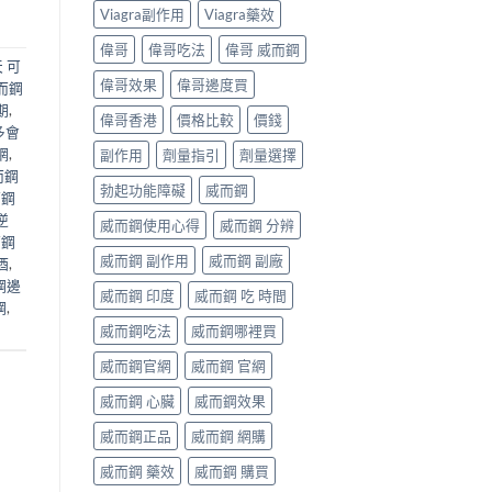
Viagra副作用
Viagra藥效
偉哥
偉哥吃法
偉哥 威而鋼
 可
偉哥效果
偉哥邊度買
而鋼
期
,
偉哥香港
價格比較
價錢
多會
網
,
副作用
劑量指引
劑量選擇
而鋼
勃起功能障礙
威而鋼
而鋼
逆
威而鋼使用心得
威而鋼 分辨
而鋼
威而鋼 副作用
威而鋼 副廠
酒
,
鋼邊
威而鋼 印度
威而鋼 吃 時間
鋼
,
威而鋼吃法
威而鋼哪裡買
威而鋼官網
威而鋼 官網
威而鋼 心臟
威而鋼效果
威而鋼正品
威而鋼 網購
威而鋼 藥效
威而鋼 購買