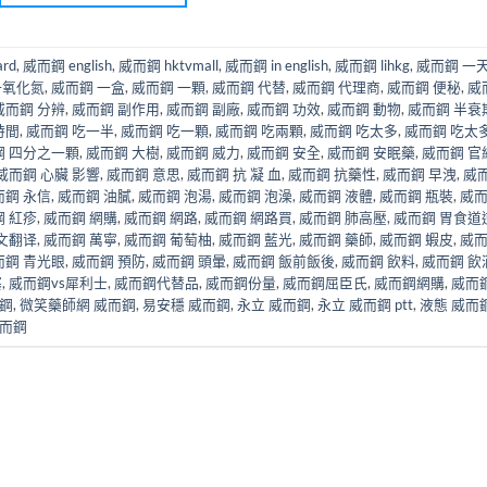
rd
,
威而鋼 english
,
威而鋼 hktvmall
,
威而鋼 in english
,
威而鋼 lihkg
,
威而鋼 一天
一氧化氮
,
威而鋼 一盒
,
威而鋼 一顆
,
威而鋼 代替
,
威而鋼 代理商
,
威而鋼 便秘
,
威
威而鋼 分辨
,
威而鋼 副作用
,
威而鋼 副廠
,
威而鋼 功效
,
威而鋼 動物
,
威而鋼 半衰
時間
,
威而鋼 吃一半
,
威而鋼 吃一顆
,
威而鋼 吃兩顆
,
威而鋼 吃太多
,
威而鋼 吃太
鋼 四分之一顆
,
威而鋼 大樹
,
威而鋼 威力
,
威而鋼 安全
,
威而鋼 安眠藥
,
威而鋼 官
威而鋼 心臟 影響
,
威而鋼 意思
,
威而鋼 抗 凝 血
,
威而鋼 抗藥性
,
威而鋼 早洩
,
威
而鋼 永信
,
威而鋼 油膩
,
威而鋼 泡湯
,
威而鋼 泡澡
,
威而鋼 液體
,
威而鋼 瓶裝
,
威
 紅疹
,
威而鋼 網購
,
威而鋼 網路
,
威而鋼 網路買
,
威而鋼 肺高壓
,
威而鋼 胃食道
文翻译
,
威而鋼 萬寧
,
威而鋼 葡萄柚
,
威而鋼 藍光
,
威而鋼 藥師
,
威而鋼 蝦皮
,
威
而鋼 青光眼
,
威而鋼 預防
,
威而鋼 頭暈
,
威而鋼 飯前飯後
,
威而鋼 飲料
,
威而鋼 飲
塞
,
威而鋼vs犀利士
,
威而鋼代替品
,
威而鋼份量
,
威而鋼屈臣氏
,
威而鋼網購
,
威而
而鋼
,
微笑藥師網 威而鋼
,
易安穩 威而鋼
,
永立 威而鋼
,
永立 威而鋼 ptt
,
液態 威而
而鋼