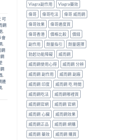
Viagra副作用
Viagra藥效
偉哥
偉哥吃法
偉哥 威而鋼
 可
偉哥效果
偉哥邊度買
而鋼
期
,
偉哥香港
價格比較
價錢
多會
網
,
副作用
劑量指引
劑量選擇
而鋼
勃起功能障礙
威而鋼
而鋼
逆
威而鋼使用心得
威而鋼 分辨
而鋼
威而鋼 副作用
威而鋼 副廠
酒
,
鋼邊
威而鋼 印度
威而鋼 吃 時間
鋼
,
威而鋼吃法
威而鋼哪裡買
威而鋼官網
威而鋼 官網
威而鋼 心臟
威而鋼效果
威而鋼正品
威而鋼 網購
威而鋼 藥效
威而鋼 購買