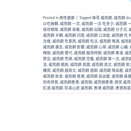
Posted in
两性健康
|
Tagged
偉哥 威而鋼
,
威而鋼 dca
以吃幾顆
,
威而鋼 一次
,
威而鋼 一次 吃多少
,
威而鋼 
保存期限
,
威而鋼 保養
,
威而鋼 出國
,
威而鋼 分子式
,
威而鋼 半顆
,
威而鋼 印度
,
威而鋼 口溶錠
,
威而鋼 吃 
怎樣
,
威而鋼 吃東西
,
威而鋼 吃法
,
威而鋼 喝酒
,
威而
威而鋼 廣告
,
威而鋼 影響
,
威而鋼 心得
,
威而鋼 心臟
,
暉致
,
威而鋼 替代
,
威而鋼 服用時間
,
威而鋼 果凍
,
威
禁忌
,
威而鋼 禿頭
,
威而鋼 空腹
,
威而鋼 第一次
,
威而鋼
流
,
威而鋼 膀胱
,
威而鋼 英國
,
威而鋼 英文
,
威而鋼 英
購買
,
威而鋼 越南文
,
威而鋼 過期
,
威而鋼 降血壓
,
威
威而鋼 飲食
,
威而鋼 香港
,
威而鋼 高血壓
,
威而鋼 鼻
到有得買
,
威而鋼香港
,
威而钢
,
威而钢香港
,
微笑 威
紅酒 威而鋼
,
防高山症 威而鋼
,
香港 威而鋼
,
香港買威