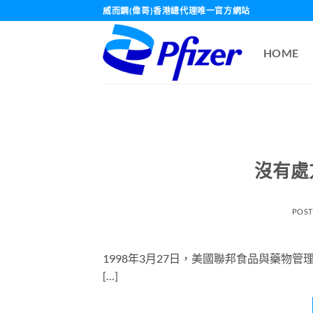
Skip
威而鋼(偉哥)香港總代理唯一官方網站
to
content
HOME
沒有處
POS
1998年3月27日，美國聯邦食品與藥物管
[…]