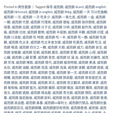
Posted in
两性健康
|
Tagged
偉哥 威而鋼
,
威而鋼 dcard
,
威而鋼 english
,
威而鋼 hktvmall
,
威而鋼 in english
,
威而鋼 lihkg
,
威而鋼 一天 可以吃幾顆
,
威而鋼 一次
,
威而鋼 一次 吃多少
,
威而鋼 一氧化氮
,
威而鋼 一盒
,
威而鋼
一顆
,
威而鋼 代替
,
威而鋼 代理商
,
威而鋼 便秘
,
威而鋼 保存期限
,
威而鋼
保養
,
威而鋼 出國
,
威而鋼 分子式
,
威而鋼 分辨
,
威而鋼 副作用
,
威而鋼 副
廠
,
威而鋼 功效
,
威而鋼 動物
,
威而鋼 半衰期
,
威而鋼 半顆
,
威而鋼 印度
,
威
而鋼 口溶錠
,
威而鋼 吃 時間
,
威而鋼 吃一半
,
威而鋼 吃一顆
,
威而鋼 吃兩
顆
,
威而鋼 吃太多
,
威而鋼 吃太多會怎樣
,
威而鋼 吃東西
,
威而鋼 吃法
,
威
而鋼 喝酒
,
威而鋼 四分之一顆
,
威而鋼 大樹
,
威而鋼 威力
,
威而鋼 安全
,
威
而鋼 安眠藥
,
威而鋼 官網
,
威而鋼 廣告
,
威而鋼 影響
,
威而鋼 心得
,
威而鋼
心臟
,
威而鋼 心臟 影響
,
威而鋼 意思
,
威而鋼 抗 凝 血
,
威而鋼 抗藥性
,
威而
鋼 早洩
,
威而鋼 暉致
,
威而鋼 替代
,
威而鋼 服用時間
,
威而鋼 果凍
,
威而鋼
永信
,
威而鋼 油膩
,
威而鋼 泡湯
,
威而鋼 泡澡
,
威而鋼 液體
,
威而鋼 瓶裝
,
威
而鋼 禁忌
,
威而鋼 禿頭
,
威而鋼 空腹
,
威而鋼 第一次
,
威而鋼 紅疹
,
威而鋼
網購
,
威而鋼 網路
,
威而鋼 網路買
,
威而鋼 肺高壓
,
威而鋼 胃食道逆流
,
威
而鋼 膀胱
,
威而鋼 英國
,
威而鋼 英文
,
威而鋼 英文翻译
,
威而鋼 萬寧
,
威而
鋼 葡萄柚
,
威而鋼 藍光
,
威而鋼 藥師
,
威而鋼 蝦皮
,
威而鋼 購買
,
威而鋼 越
南文
,
威而鋼 過期
,
威而鋼 降血壓
,
威而鋼 青光眼
,
威而鋼 預防
,
威而鋼 頭
暈
,
威而鋼 飯前飯後
,
威而鋼 飲料
,
威而鋼 飲酒
,
威而鋼 飲食
,
威而鋼 香港
,
威而鋼 高血壓
,
威而鋼 鼻塞
,
威而鋼vs犀利士
,
威而鋼代替品
,
威而鋼份量
,
威而鋼屈臣氏
,
威而鋼網購
,
威而鋼邊到有得買
,
威而鋼香港
,
威而钢
,
威而
钢香港
,
微笑 威而鋼
,
微笑藥師網 威而鋼
,
易安穩 威而鋼
,
永立 威而鋼
,
永