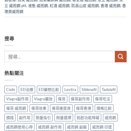
立 威而鋼 ptt
,
液態 威而鋼
,
紅酒 威而鋼
,
防高山症 威而鋼
,
香港 威而鋼
,
香
港買威而鋼
搜尋
熱點關注
Cialis
ED治療
ED藥物比較
Levitra
Sildenafil
Tadalafil
Viagra副作用
Viagra藥效
偉哥
偉哥副作用
偉哥吃法
偉哥 威而鋼
偉哥效果
偉哥邊度買
偉哥香港
價格比較
價錢
副作用
劑量指引
劑量選擇
勃起功能障礙
威而鋼
威而鋼使用心得
威而鋼 副作用
威而鋼 副廠
威而鋼 印度