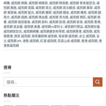
網購
,
威而鋼 網路
,
威而鋼 網路買
,
威而鋼 肺高壓
,
威而鋼 胃食道逆流
,
威
而鋼 膀胱
,
威而鋼 英國
,
威而鋼 英文
,
威而鋼 英文翻译
,
威而鋼 萬寧
,
威而
鋼 葡萄柚
,
威而鋼 藍光
,
威而鋼 藥師
,
威而鋼 蝦皮
,
威而鋼 購買
,
威而鋼 越
南文
,
威而鋼 過期
,
威而鋼 降血壓
,
威而鋼 青光眼
,
威而鋼 預防
,
威而鋼 頭
暈
,
威而鋼 飯前飯後
,
威而鋼 飲料
,
威而鋼 飲酒
,
威而鋼 飲食
,
威而鋼 香港
,
威而鋼 高血壓
,
威而鋼 鼻塞
,
威而鋼vs犀利士
,
威而鋼代替品
,
威而鋼份量
,
威而鋼屈臣氏
,
威而鋼網購
,
威而鋼邊到有得買
,
威而鋼香港
,
威而钢
,
威而
钢香港
,
微笑 威而鋼
,
微笑藥師網 威而鋼
,
易安穩 威而鋼
,
永立 威而鋼
,
永
立 威而鋼 ptt
,
液態 威而鋼
,
紅酒 威而鋼
,
防高山症 威而鋼
,
香港 威而鋼
,
香
港買威而鋼
搜尋
熱點關注