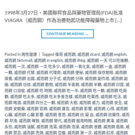
1998年3月27日，美國聯邦食品與藥物管理局(FDA)批准
VIAGRA（威而鋼）作為治療勃起功能障礙藥物上市 […]
CONTINUE READING
→
Posted in
两性健康
|
Tagged
偉哥 威而鋼
,
威而鋼 dcard
,
威而鋼 english
,
威而鋼 hktvmall
,
威而鋼 in english
,
威而鋼 lihkg
,
威而鋼 一天 可以吃幾顆
,
威而鋼 一次
,
威而鋼 一次 吃多少
,
威而鋼 一氧化氮
,
威而鋼 一盒
,
威而鋼
一顆
,
威而鋼 代替
,
威而鋼 代理商
,
威而鋼 便秘
,
威而鋼 保存期限
,
威而鋼
保養
,
威而鋼 出國
,
威而鋼 分子式
,
威而鋼 分辨
,
威而鋼 副作用
,
威而鋼 副
廠
,
威而鋼 功效
,
威而鋼 動物
,
威而鋼 半衰期
,
威而鋼 半顆
,
威而鋼 印度
,
威
而鋼 口溶錠
,
威而鋼 吃 時間
,
威而鋼 吃一半
,
威而鋼 吃一顆
,
威而鋼 吃兩
顆
,
威而鋼 吃太多
,
威而鋼 吃太多會怎樣
,
威而鋼 吃東西
,
威而鋼 吃法
,
威
而鋼 喝酒
,
威而鋼 四分之一顆
,
威而鋼 大樹
,
威而鋼 威力
,
威而鋼 安全
,
威
而鋼 安眠藥
,
威而鋼 官網
,
威而鋼 廣告
,
威而鋼 影響
,
威而鋼 心得
,
威而鋼
心臟
,
威而鋼 心臟 影響
,
威而鋼 意思
,
威而鋼 抗 凝 血
,
威而鋼 抗藥性
,
威而
鋼 早洩
,
威而鋼 暉致
,
威而鋼 替代
,
威而鋼 服用時間
,
威而鋼 果凍
,
威而鋼
永信
,
威而鋼 油膩
,
威而鋼 泡湯
,
威而鋼 泡澡
,
威而鋼 液體
,
威而鋼 瓶裝
,
威
而鋼 禁忌
,
威而鋼 禿頭
,
威而鋼 空腹
,
威而鋼 第一次
,
威而鋼 紅疹
,
威而鋼