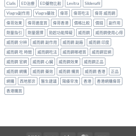
Cialis
ED治療
ED藥物比較
Levitra
Sildenafil
Viagra副作用
Viagra藥效
偉哥
偉哥吃法
偉哥 威而鋼
偉哥效果
偉哥邊度買
偉哥香港
價格比較
價錢
副作用
劑量指引
劑量選擇
勃起功能障礙
威而鋼
威而鋼使用心得
威而鋼 分辨
威而鋼 副作用
威而鋼 副廠
威而鋼 印度
威而鋼 吃 時間
威而鋼吃法
威而鋼哪裡買
威而鋼官網
威而鋼 官網
威而鋼 心臟
威而鋼效果
威而鋼正品
威而鋼 網購
威而鋼 藥效
威而鋼 購買
威而鋼 香港
正品
網購
西地那非
醫生建議
陽痿早洩
香港
香港網購偉哥
香港購買