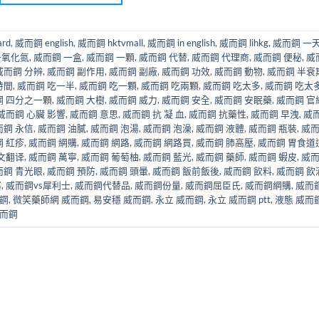
rd
,
威而鋼 english
,
威而鋼 hktvmall
,
威而鋼 in english
,
威而鋼 lihkg
,
威而鋼 一天
一氧化氮
,
威而鋼 一盒
,
威而鋼 一顆
,
威而鋼 代替
,
威而鋼 代理商
,
威而鋼 便秘
,
威
威而鋼 分辨
,
威而鋼 副作用
,
威而鋼 副廠
,
威而鋼 功效
,
威而鋼 動物
,
威而鋼 半衰
時間
,
威而鋼 吃一半
,
威而鋼 吃一顆
,
威而鋼 吃兩顆
,
威而鋼 吃太多
,
威而鋼 吃太
鋼 四分之一顆
,
威而鋼 大樹
,
威而鋼 威力
,
威而鋼 安全
,
威而鋼 安眠藥
,
威而鋼 官
威而鋼 心臟 影響
,
威而鋼 意思
,
威而鋼 抗 凝 血
,
威而鋼 抗藥性
,
威而鋼 早洩
,
威
而鋼 永信
,
威而鋼 油膩
,
威而鋼 泡湯
,
威而鋼 泡澡
,
威而鋼 液體
,
威而鋼 瓶裝
,
威
 紅疹
,
威而鋼 網購
,
威而鋼 網路
,
威而鋼 網路買
,
威而鋼 肺高壓
,
威而鋼 胃食道
文翻译
,
威而鋼 萬寧
,
威而鋼 葡萄柚
,
威而鋼 藍光
,
威而鋼 藥師
,
威而鋼 蝦皮
,
威
而鋼 青光眼
,
威而鋼 預防
,
威而鋼 頭暈
,
威而鋼 飯前飯後
,
威而鋼 飲料
,
威而鋼 飲
塞
,
威而鋼vs犀利士
,
威而鋼代替品
,
威而鋼份量
,
威而鋼屈臣氏
,
威而鋼網購
,
威而
而鋼
,
微笑藥師網 威而鋼
,
易安穩 威而鋼
,
永立 威而鋼
,
永立 威而鋼 ptt
,
液態 威而
而鋼