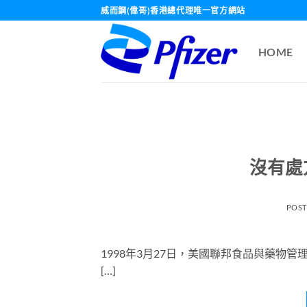
Skip
威而鋼(偉哥)香港總代理唯一官方網站
to
content
HOME
沒有處
POS
1998年3月27日，美國聯邦食品與藥物管
[…]