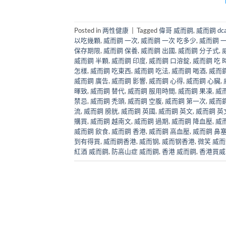
Posted in
两性健康
|
Tagged
偉哥 威而鋼
,
威而鋼 dca
以吃幾顆
,
威而鋼 一次
,
威而鋼 一次 吃多少
,
威而鋼 
保存期限
,
威而鋼 保養
,
威而鋼 出國
,
威而鋼 分子式
,
威而鋼 半顆
,
威而鋼 印度
,
威而鋼 口溶錠
,
威而鋼 吃 
怎樣
,
威而鋼 吃東西
,
威而鋼 吃法
,
威而鋼 喝酒
,
威而
威而鋼 廣告
,
威而鋼 影響
,
威而鋼 心得
,
威而鋼 心臟
,
暉致
,
威而鋼 替代
,
威而鋼 服用時間
,
威而鋼 果凍
,
威
禁忌
,
威而鋼 禿頭
,
威而鋼 空腹
,
威而鋼 第一次
,
威而鋼
流
,
威而鋼 膀胱
,
威而鋼 英國
,
威而鋼 英文
,
威而鋼 英
購買
,
威而鋼 越南文
,
威而鋼 過期
,
威而鋼 降血壓
,
威
威而鋼 飲食
,
威而鋼 香港
,
威而鋼 高血壓
,
威而鋼 鼻
到有得買
,
威而鋼香港
,
威而钢
,
威而钢香港
,
微笑 威
紅酒 威而鋼
,
防高山症 威而鋼
,
香港 威而鋼
,
香港買威