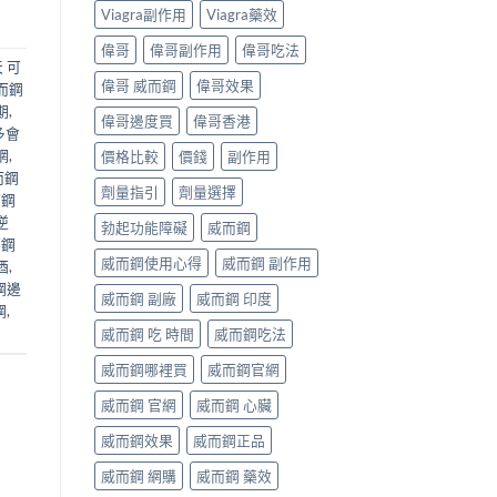
Viagra副作用
Viagra藥效
偉哥
偉哥副作用
偉哥吃法
 可
偉哥 威而鋼
偉哥效果
而鋼
期
,
偉哥邊度買
偉哥香港
多會
網
,
價格比較
價錢
副作用
而鋼
劑量指引
劑量選擇
而鋼
逆
勃起功能障礙
威而鋼
而鋼
威而鋼使用心得
威而鋼 副作用
酒
,
鋼邊
威而鋼 副廠
威而鋼 印度
鋼
,
威而鋼 吃 時間
威而鋼吃法
威而鋼哪裡買
威而鋼官網
威而鋼 官網
威而鋼 心臟
威而鋼效果
威而鋼正品
威而鋼 網購
威而鋼 藥效