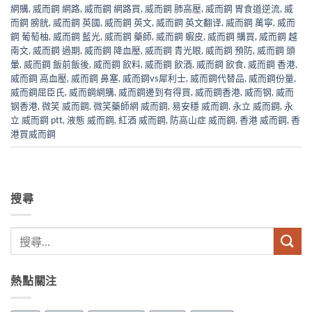
網購
,
威而鋼 網路
,
威而鋼 網路買
,
威而鋼 肺高壓
,
威而鋼 胃食道逆流
,
威
而鋼 膀胱
,
威而鋼 英國
,
威而鋼 英文
,
威而鋼 英文翻译
,
威而鋼 萬寧
,
威而
鋼 葡萄柚
,
威而鋼 藍光
,
威而鋼 藥師
,
威而鋼 蝦皮
,
威而鋼 購買
,
威而鋼 越
南文
,
威而鋼 過期
,
威而鋼 降血壓
,
威而鋼 青光眼
,
威而鋼 預防
,
威而鋼 頭
暈
,
威而鋼 飯前飯後
,
威而鋼 飲料
,
威而鋼 飲酒
,
威而鋼 飲食
,
威而鋼 香港
,
威而鋼 高血壓
,
威而鋼 鼻塞
,
威而鋼vs犀利士
,
威而鋼代替品
,
威而鋼份量
,
威而鋼屈臣氏
,
威而鋼網購
,
威而鋼邊到有得買
,
威而鋼香港
,
威而钢
,
威而
钢香港
,
微笑 威而鋼
,
微笑藥師網 威而鋼
,
易安穩 威而鋼
,
永立 威而鋼
,
永
立 威而鋼 ptt
,
液態 威而鋼
,
紅酒 威而鋼
,
防高山症 威而鋼
,
香港 威而鋼
,
香
港買威而鋼
搜尋
熱點關注