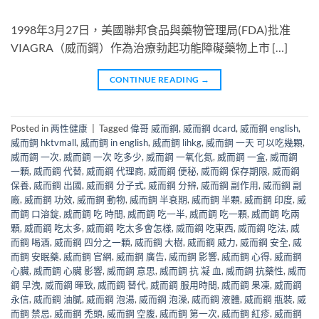
1998年3月27日，美國聯邦食品與藥物管理局(FDA)批准
VIAGRA（威而鋼）作為治療勃起功能障礙藥物上市 […]
CONTINUE READING
→
Posted in
两性健康
|
Tagged
偉哥 威而鋼
,
威而鋼 dcard
,
威而鋼 english
,
威而鋼 hktvmall
,
威而鋼 in english
,
威而鋼 lihkg
,
威而鋼 一天 可以吃幾顆
,
威而鋼 一次
,
威而鋼 一次 吃多少
,
威而鋼 一氧化氮
,
威而鋼 一盒
,
威而鋼
一顆
,
威而鋼 代替
,
威而鋼 代理商
,
威而鋼 便秘
,
威而鋼 保存期限
,
威而鋼
保養
,
威而鋼 出國
,
威而鋼 分子式
,
威而鋼 分辨
,
威而鋼 副作用
,
威而鋼 副
廠
,
威而鋼 功效
,
威而鋼 動物
,
威而鋼 半衰期
,
威而鋼 半顆
,
威而鋼 印度
,
威
而鋼 口溶錠
,
威而鋼 吃 時間
,
威而鋼 吃一半
,
威而鋼 吃一顆
,
威而鋼 吃兩
顆
,
威而鋼 吃太多
,
威而鋼 吃太多會怎樣
,
威而鋼 吃東西
,
威而鋼 吃法
,
威
而鋼 喝酒
,
威而鋼 四分之一顆
,
威而鋼 大樹
,
威而鋼 威力
,
威而鋼 安全
,
威
而鋼 安眠藥
,
威而鋼 官網
,
威而鋼 廣告
,
威而鋼 影響
,
威而鋼 心得
,
威而鋼
心臟
,
威而鋼 心臟 影響
,
威而鋼 意思
,
威而鋼 抗 凝 血
,
威而鋼 抗藥性
,
威而
鋼 早洩
,
威而鋼 暉致
,
威而鋼 替代
,
威而鋼 服用時間
,
威而鋼 果凍
,
威而鋼
永信
,
威而鋼 油膩
,
威而鋼 泡湯
,
威而鋼 泡澡
,
威而鋼 液體
,
威而鋼 瓶裝
,
威
而鋼 禁忌
,
威而鋼 禿頭
,
威而鋼 空腹
,
威而鋼 第一次
,
威而鋼 紅疹
,
威而鋼