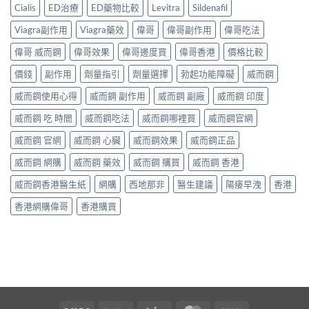
Cialis
ED治療
ED藥物比較
Levitra
Sildenafil
Viagra副作用
Viagra藥效
偉哥
偉哥副作用
偉哥吃法
偉哥 威而鋼
偉哥效果
偉哥邊度買
偉哥香港
價格比較
價錢
副作用
劑量指引
劑量選擇
勃起功能障礙
威而鋼
威而鋼使用心得
威而鋼 副作用
威而鋼 副廠
威而鋼 印度
威而鋼 吃 時間
威而鋼吃法
威而鋼哪裡買
威而鋼官網
威而鋼 官網
威而鋼 心臟
威而鋼效果
威而鋼正品
威而鋼 網購
威而鋼 藥效
威而鋼 購買
威而鋼 香港
威而鋼香港醫生紙
網購
西地那非
醫生建議
陽痿早洩
香港
香港網購偉哥
香港購買