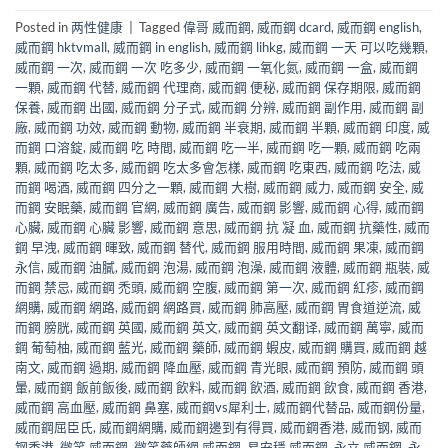
Posted in
两性健康
|
Tagged
偉哥 威而鋼
,
威而鋼 dcard
,
威而鋼 english
,
威而鋼 hktvmall
,
威而鋼 in english
,
威而鋼 lihkg
,
威而鋼 一天 可以吃幾顆
,
威而鋼 一次
,
威而鋼 一次 吃多少
,
威而鋼 一氧化氮
,
威而鋼 一盒
,
威而鋼
一顆
,
威而鋼 代替
,
威而鋼 代理商
,
威而鋼 便秘
,
威而鋼 保存期限
,
威而鋼
保養
,
威而鋼 出國
,
威而鋼 分子式
,
威而鋼 分辨
,
威而鋼 副作用
,
威而鋼 副
廠
,
威而鋼 功效
,
威而鋼 動物
,
威而鋼 半衰期
,
威而鋼 半顆
,
威而鋼 印度
,
威
而鋼 口溶錠
,
威而鋼 吃 時間
,
威而鋼 吃一半
,
威而鋼 吃一顆
,
威而鋼 吃兩
顆
,
威而鋼 吃太多
,
威而鋼 吃太多會怎樣
,
威而鋼 吃東西
,
威而鋼 吃法
,
威
而鋼 喝酒
,
威而鋼 四分之一顆
,
威而鋼 大樹
,
威而鋼 威力
,
威而鋼 安全
,
威
而鋼 安眠藥
,
威而鋼 官網
,
威而鋼 廣告
,
威而鋼 影響
,
威而鋼 心得
,
威而鋼
心臟
,
威而鋼 心臟 影響
,
威而鋼 意思
,
威而鋼 抗 凝 血
,
威而鋼 抗藥性
,
威而
鋼 早洩
,
威而鋼 暉致
,
威而鋼 替代
,
威而鋼 服用時間
,
威而鋼 果凍
,
威而鋼
永信
,
威而鋼 油膩
,
威而鋼 泡湯
,
威而鋼 泡澡
,
威而鋼 液體
,
威而鋼 瓶裝
,
威
而鋼 禁忌
,
威而鋼 禿頭
,
威而鋼 空腹
,
威而鋼 第一次
,
威而鋼 紅疹
,
威而鋼
網購
,
威而鋼 網路
,
威而鋼 網路買
,
威而鋼 肺高壓
,
威而鋼 胃食道逆流
,
威
而鋼 膀胱
,
威而鋼 英國
,
威而鋼 英文
,
威而鋼 英文翻译
,
威而鋼 萬寧
,
威而
鋼 葡萄柚
,
威而鋼 藍光
,
威而鋼 藥師
,
威而鋼 蝦皮
,
威而鋼 購買
,
威而鋼 越
南文
,
威而鋼 過期
,
威而鋼 降血壓
,
威而鋼 青光眼
,
威而鋼 預防
,
威而鋼 頭
暈
,
威而鋼 飯前飯後
,
威而鋼 飲料
,
威而鋼 飲酒
,
威而鋼 飲食
,
威而鋼 香港
,
威而鋼 高血壓
,
威而鋼 鼻塞
,
威而鋼vs犀利士
,
威而鋼代替品
,
威而鋼份量
,
威而鋼屈臣氏
,
威而鋼網購
,
威而鋼邊到有得買
,
威而鋼香港
,
威而钢
,
威而
钢香港
,
微笑 威而鋼
,
微笑藥師網 威而鋼
,
易安穩 威而鋼
,
永立 威而鋼
,
永