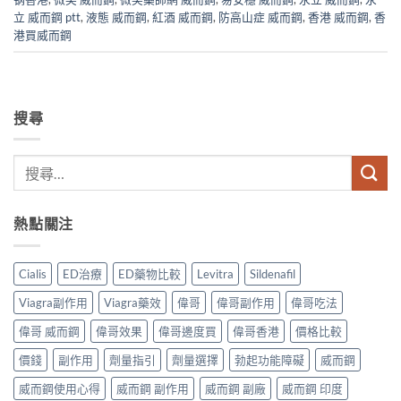
立 威而鋼 ptt
,
液態 威而鋼
,
紅酒 威而鋼
,
防高山症 威而鋼
,
香港 威而鋼
,
香
港買威而鋼
搜尋
熱點關注
Cialis
ED治療
ED藥物比較
Levitra
Sildenafil
Viagra副作用
Viagra藥效
偉哥
偉哥副作用
偉哥吃法
偉哥 威而鋼
偉哥效果
偉哥邊度買
偉哥香港
價格比較
價錢
副作用
劑量指引
劑量選擇
勃起功能障礙
威而鋼
威而鋼使用心得
威而鋼 副作用
威而鋼 副廠
威而鋼 印度