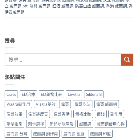
立 威而鋼 ptt
,
液態 威而鋼
,
紅酒 威而鋼
,
防高山症 威而鋼
,
香港 威而鋼
,
香
港買威而鋼
搜尋
熱點關注
Cialis
ED治療
ED藥物比較
Levitra
Sildenafil
Viagra副作用
Viagra藥效
偉哥
偉哥吃法
偉哥 威而鋼
偉哥效果
偉哥邊度買
偉哥香港
價格比較
價錢
副作用
劑量指引
劑量選擇
勃起功能障礙
威而鋼
威而鋼使用心得
威而鋼 分辨
威而鋼 副作用
威而鋼 副廠
威而鋼 印度