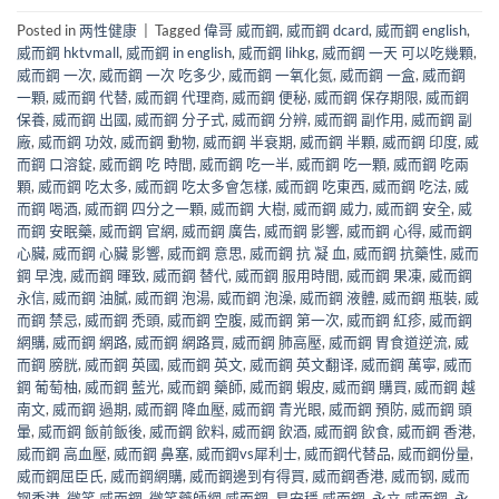
Posted in
两性健康
|
Tagged
偉哥 威而鋼
,
威而鋼 dcard
,
威而鋼 english
,
威而鋼 hktvmall
,
威而鋼 in english
,
威而鋼 lihkg
,
威而鋼 一天 可以吃幾顆
,
威而鋼 一次
,
威而鋼 一次 吃多少
,
威而鋼 一氧化氮
,
威而鋼 一盒
,
威而鋼
一顆
,
威而鋼 代替
,
威而鋼 代理商
,
威而鋼 便秘
,
威而鋼 保存期限
,
威而鋼
保養
,
威而鋼 出國
,
威而鋼 分子式
,
威而鋼 分辨
,
威而鋼 副作用
,
威而鋼 副
廠
,
威而鋼 功效
,
威而鋼 動物
,
威而鋼 半衰期
,
威而鋼 半顆
,
威而鋼 印度
,
威
而鋼 口溶錠
,
威而鋼 吃 時間
,
威而鋼 吃一半
,
威而鋼 吃一顆
,
威而鋼 吃兩
顆
,
威而鋼 吃太多
,
威而鋼 吃太多會怎樣
,
威而鋼 吃東西
,
威而鋼 吃法
,
威
而鋼 喝酒
,
威而鋼 四分之一顆
,
威而鋼 大樹
,
威而鋼 威力
,
威而鋼 安全
,
威
而鋼 安眠藥
,
威而鋼 官網
,
威而鋼 廣告
,
威而鋼 影響
,
威而鋼 心得
,
威而鋼
心臟
,
威而鋼 心臟 影響
,
威而鋼 意思
,
威而鋼 抗 凝 血
,
威而鋼 抗藥性
,
威而
鋼 早洩
,
威而鋼 暉致
,
威而鋼 替代
,
威而鋼 服用時間
,
威而鋼 果凍
,
威而鋼
永信
,
威而鋼 油膩
,
威而鋼 泡湯
,
威而鋼 泡澡
,
威而鋼 液體
,
威而鋼 瓶裝
,
威
而鋼 禁忌
,
威而鋼 禿頭
,
威而鋼 空腹
,
威而鋼 第一次
,
威而鋼 紅疹
,
威而鋼
網購
,
威而鋼 網路
,
威而鋼 網路買
,
威而鋼 肺高壓
,
威而鋼 胃食道逆流
,
威
而鋼 膀胱
,
威而鋼 英國
,
威而鋼 英文
,
威而鋼 英文翻译
,
威而鋼 萬寧
,
威而
鋼 葡萄柚
,
威而鋼 藍光
,
威而鋼 藥師
,
威而鋼 蝦皮
,
威而鋼 購買
,
威而鋼 越
南文
,
威而鋼 過期
,
威而鋼 降血壓
,
威而鋼 青光眼
,
威而鋼 預防
,
威而鋼 頭
暈
,
威而鋼 飯前飯後
,
威而鋼 飲料
,
威而鋼 飲酒
,
威而鋼 飲食
,
威而鋼 香港
,
威而鋼 高血壓
,
威而鋼 鼻塞
,
威而鋼vs犀利士
,
威而鋼代替品
,
威而鋼份量
,
威而鋼屈臣氏
,
威而鋼網購
,
威而鋼邊到有得買
,
威而鋼香港
,
威而钢
,
威而
钢香港
,
微笑 威而鋼
,
微笑藥師網 威而鋼
,
易安穩 威而鋼
,
永立 威而鋼
,
永