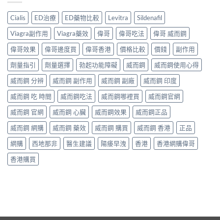
Cialis
ED治療
ED藥物比較
Levitra
Sildenafil
Viagra副作用
Viagra藥效
偉哥
偉哥吃法
偉哥 威而鋼
偉哥效果
偉哥邊度買
偉哥香港
價格比較
價錢
副作用
劑量指引
劑量選擇
勃起功能障礙
威而鋼
威而鋼使用心得
威而鋼 分辨
威而鋼 副作用
威而鋼 副廠
威而鋼 印度
威而鋼 吃 時間
威而鋼吃法
威而鋼哪裡買
威而鋼官網
威而鋼 官網
威而鋼 心臟
威而鋼效果
威而鋼正品
威而鋼 網購
威而鋼 藥效
威而鋼 購買
威而鋼 香港
正品
網購
西地那非
醫生建議
陽痿早洩
香港
香港網購偉哥
香港購買