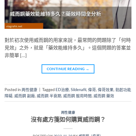
對於初次使用威而鋼的用家來說，最常問的問題除了「何時
見效」之外，就是「藥效能維持多久」。這個問題的答案並
非簡單 […]
CONTINUE READING
→
Posted in
两性健康
|
Tagged
ED治療
,
Sildenafil
,
偉哥
,
偉哥效果
,
勃起功能
障礙
,
威而鋼 副廠
,
威而鋼 半衰期
,
威而鋼 服用時間
,
威而鋼 藥效
两性健康
沒有處方箋如何購買威而鋼？
POSTED ON
2023-11-29
BY
威而鋼（偉哥）