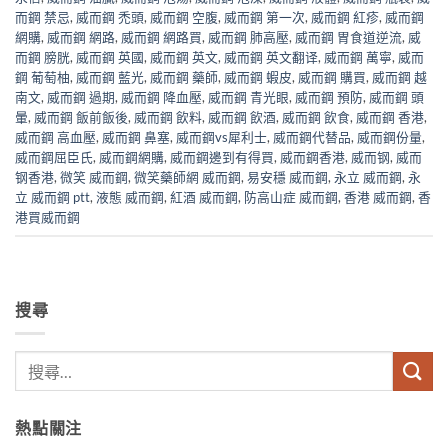
而鋼 禁忌
,
威而鋼 禿頭
,
威而鋼 空腹
,
威而鋼 第一次
,
威而鋼 紅疹
,
威而鋼
網購
,
威而鋼 網路
,
威而鋼 網路買
,
威而鋼 肺高壓
,
威而鋼 胃食道逆流
,
威
而鋼 膀胱
,
威而鋼 英國
,
威而鋼 英文
,
威而鋼 英文翻译
,
威而鋼 萬寧
,
威而
鋼 葡萄柚
,
威而鋼 藍光
,
威而鋼 藥師
,
威而鋼 蝦皮
,
威而鋼 購買
,
威而鋼 越
南文
,
威而鋼 過期
,
威而鋼 降血壓
,
威而鋼 青光眼
,
威而鋼 預防
,
威而鋼 頭
暈
,
威而鋼 飯前飯後
,
威而鋼 飲料
,
威而鋼 飲酒
,
威而鋼 飲食
,
威而鋼 香港
,
威而鋼 高血壓
,
威而鋼 鼻塞
,
威而鋼vs犀利士
,
威而鋼代替品
,
威而鋼份量
,
威而鋼屈臣氏
,
威而鋼網購
,
威而鋼邊到有得買
,
威而鋼香港
,
威而钢
,
威而
钢香港
,
微笑 威而鋼
,
微笑藥師網 威而鋼
,
易安穩 威而鋼
,
永立 威而鋼
,
永
立 威而鋼 ptt
,
液態 威而鋼
,
紅酒 威而鋼
,
防高山症 威而鋼
,
香港 威而鋼
,
香
港買威而鋼
搜尋
熱點關注