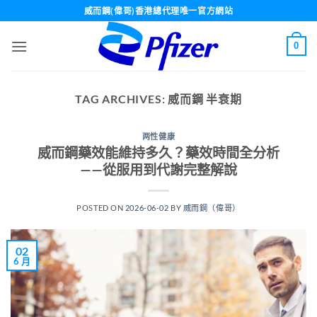
Skip
威而鋼(偉哥)香港總代理唯一官方網站
to
content
0
TAG ARCHIVES:
威而鋼 半衰期
两性健康
威而鋼藥效能維持多久？藥效時間全分析
——從服用到代謝完整解說
POSTED ON
2026-06-02
BY
威而鋼（偉哥）
02
6 月