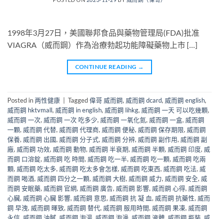
1998年3月27日，美國聯邦食品與藥物管理局(FDA)批准
VIAGRA（威而鋼）作為治療勃起功能障礙藥物上市 […]
CONTINUE READING
→
Posted in
两性健康
|
Tagged
偉哥 威而鋼
,
威而鋼 dcard
,
威而鋼 english
,
威而鋼 hktvmall
,
威而鋼 in english
,
威而鋼 lihkg
,
威而鋼 一天 可以吃幾顆
,
威而鋼 一次
,
威而鋼 一次 吃多少
,
威而鋼 一氧化氮
,
威而鋼 一盒
,
威而鋼
一顆
,
威而鋼 代替
,
威而鋼 代理商
,
威而鋼 便秘
,
威而鋼 保存期限
,
威而鋼
保養
,
威而鋼 出國
,
威而鋼 分子式
,
威而鋼 分辨
,
威而鋼 副作用
,
威而鋼 副
廠
,
威而鋼 功效
,
威而鋼 動物
,
威而鋼 半衰期
,
威而鋼 半顆
,
威而鋼 印度
,
威
而鋼 口溶錠
,
威而鋼 吃 時間
,
威而鋼 吃一半
,
威而鋼 吃一顆
,
威而鋼 吃兩
顆
,
威而鋼 吃太多
,
威而鋼 吃太多會怎樣
,
威而鋼 吃東西
,
威而鋼 吃法
,
威
而鋼 喝酒
,
威而鋼 四分之一顆
,
威而鋼 大樹
,
威而鋼 威力
,
威而鋼 安全
,
威
而鋼 安眠藥
,
威而鋼 官網
,
威而鋼 廣告
,
威而鋼 影響
,
威而鋼 心得
,
威而鋼
心臟
,
威而鋼 心臟 影響
,
威而鋼 意思
,
威而鋼 抗 凝 血
,
威而鋼 抗藥性
,
威而
鋼 早洩
,
威而鋼 暉致
,
威而鋼 替代
,
威而鋼 服用時間
,
威而鋼 果凍
,
威而鋼
永信
,
威而鋼 油膩
,
威而鋼 泡湯
,
威而鋼 泡澡
,
威而鋼 液體
,
威而鋼 瓶裝
,
威