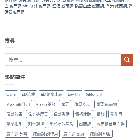
立 威而鋼 ptt
,
液態 威而鋼
,
紅酒 威而鋼
,
防高山症 威而鋼
,
香港 威而鋼
,
香
港買威而鋼
搜尋
熱點關注
Cialis
ED治療
ED藥物比較
Levitra
Sildenafil
Viagra副作用
Viagra藥效
偉哥
偉哥吃法
偉哥 威而鋼
偉哥效果
偉哥邊度買
偉哥香港
價格比較
價錢
副作用
劑量指引
劑量選擇
勃起功能障礙
威而鋼
威而鋼使用心得
威而鋼 分辨
威而鋼 副作用
威而鋼 副廠
威而鋼 印度