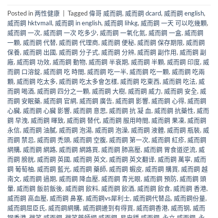
Posted in
两性健康
|
Tagged
偉哥 威而鋼
,
威而鋼 dcard
,
威而鋼 english
,
威而鋼 hktvmall
,
威而鋼 in english
,
威而鋼 lihkg
,
威而鋼 一天 可以吃幾顆
,
威而鋼 一次
,
威而鋼 一次 吃多少
,
威而鋼 一氧化氮
,
威而鋼 一盒
,
威而鋼
一顆
,
威而鋼 代替
,
威而鋼 代理商
,
威而鋼 便秘
,
威而鋼 保存期限
,
威而鋼
保養
,
威而鋼 出國
,
威而鋼 分子式
,
威而鋼 分辨
,
威而鋼 副作用
,
威而鋼 副
廠
,
威而鋼 功效
,
威而鋼 動物
,
威而鋼 半衰期
,
威而鋼 半顆
,
威而鋼 印度
,
威
而鋼 口溶錠
,
威而鋼 吃 時間
,
威而鋼 吃一半
,
威而鋼 吃一顆
,
威而鋼 吃兩
顆
,
威而鋼 吃太多
,
威而鋼 吃太多會怎樣
,
威而鋼 吃東西
,
威而鋼 吃法
,
威
而鋼 喝酒
,
威而鋼 四分之一顆
,
威而鋼 大樹
,
威而鋼 威力
,
威而鋼 安全
,
威
而鋼 安眠藥
,
威而鋼 官網
,
威而鋼 廣告
,
威而鋼 影響
,
威而鋼 心得
,
威而鋼
心臟
,
威而鋼 心臟 影響
,
威而鋼 意思
,
威而鋼 抗 凝 血
,
威而鋼 抗藥性
,
威而
鋼 早洩
,
威而鋼 暉致
,
威而鋼 替代
,
威而鋼 服用時間
,
威而鋼 果凍
,
威而鋼
永信
,
威而鋼 油膩
,
威而鋼 泡湯
,
威而鋼 泡澡
,
威而鋼 液體
,
威而鋼 瓶裝
,
威
而鋼 禁忌
,
威而鋼 禿頭
,
威而鋼 空腹
,
威而鋼 第一次
,
威而鋼 紅疹
,
威而鋼
網購
,
威而鋼 網路
,
威而鋼 網路買
,
威而鋼 肺高壓
,
威而鋼 胃食道逆流
,
威
而鋼 膀胱
,
威而鋼 英國
,
威而鋼 英文
,
威而鋼 英文翻译
,
威而鋼 萬寧
,
威而
鋼 葡萄柚
,
威而鋼 藍光
,
威而鋼 藥師
,
威而鋼 蝦皮
,
威而鋼 購買
,
威而鋼 越
南文
,
威而鋼 過期
,
威而鋼 降血壓
,
威而鋼 青光眼
,
威而鋼 預防
,
威而鋼 頭
暈
,
威而鋼 飯前飯後
,
威而鋼 飲料
,
威而鋼 飲酒
,
威而鋼 飲食
,
威而鋼 香港
,
威而鋼 高血壓
,
威而鋼 鼻塞
,
威而鋼vs犀利士
,
威而鋼代替品
,
威而鋼份量
,
威而鋼屈臣氏
,
威而鋼網購
,
威而鋼邊到有得買
,
威而鋼香港
,
威而钢
,
威而
钢香港
,
微笑 威而鋼
,
微笑藥師網 威而鋼
,
易安穩 威而鋼
,
永立 威而鋼
,
永