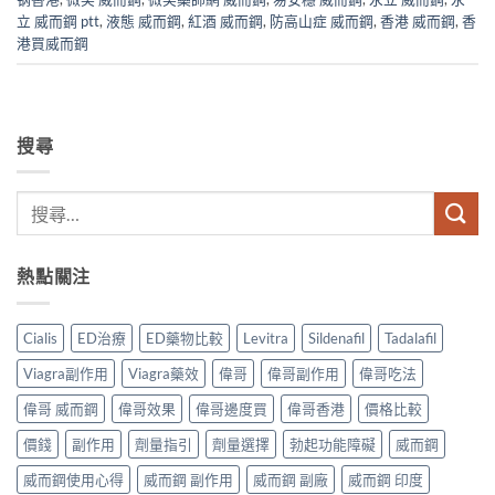
立 威而鋼 ptt
,
液態 威而鋼
,
紅酒 威而鋼
,
防高山症 威而鋼
,
香港 威而鋼
,
香
港買威而鋼
搜尋
熱點關注
Cialis
ED治療
ED藥物比較
Levitra
Sildenafil
Tadalafil
Viagra副作用
Viagra藥效
偉哥
偉哥副作用
偉哥吃法
偉哥 威而鋼
偉哥效果
偉哥邊度買
偉哥香港
價格比較
價錢
副作用
劑量指引
劑量選擇
勃起功能障礙
威而鋼
威而鋼使用心得
威而鋼 副作用
威而鋼 副廠
威而鋼 印度