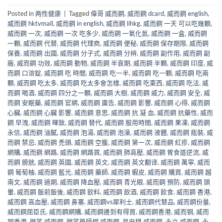
Posted in
两性健康
|
Tagged
偉哥 威而鋼
,
威而鋼 dcard
,
威而鋼 english
,
威而鋼 hktvmall
,
威而鋼 in english
,
威而鋼 lihkg
,
威而鋼 一天 可以吃幾顆
,
威而鋼 一次
,
威而鋼 一次 吃多少
,
威而鋼 一氧化氮
,
威而鋼 一盒
,
威而鋼
一顆
,
威而鋼 代替
,
威而鋼 代理商
,
威而鋼 便秘
,
威而鋼 保存期限
,
威而鋼
保養
,
威而鋼 出國
,
威而鋼 分子式
,
威而鋼 分辨
,
威而鋼 副作用
,
威而鋼 副
廠
,
威而鋼 功效
,
威而鋼 動物
,
威而鋼 半衰期
,
威而鋼 半顆
,
威而鋼 印度
,
威
而鋼 口溶錠
,
威而鋼 吃 時間
,
威而鋼 吃一半
,
威而鋼 吃一顆
,
威而鋼 吃兩
顆
,
威而鋼 吃太多
,
威而鋼 吃太多會怎樣
,
威而鋼 吃東西
,
威而鋼 吃法
,
威
而鋼 喝酒
,
威而鋼 四分之一顆
,
威而鋼 大樹
,
威而鋼 威力
,
威而鋼 安全
,
威
而鋼 安眠藥
,
威而鋼 官網
,
威而鋼 廣告
,
威而鋼 影響
,
威而鋼 心得
,
威而鋼
心臟
,
威而鋼 心臟 影響
,
威而鋼 意思
,
威而鋼 抗 凝 血
,
威而鋼 抗藥性
,
威而
鋼 早洩
,
威而鋼 暉致
,
威而鋼 替代
,
威而鋼 服用時間
,
威而鋼 果凍
,
威而鋼
永信
,
威而鋼 油膩
,
威而鋼 泡湯
,
威而鋼 泡澡
,
威而鋼 液體
,
威而鋼 瓶裝
,
威
而鋼 禁忌
,
威而鋼 禿頭
,
威而鋼 空腹
,
威而鋼 第一次
,
威而鋼 紅疹
,
威而鋼
網購
,
威而鋼 網路
,
威而鋼 網路買
,
威而鋼 肺高壓
,
威而鋼 胃食道逆流
,
威
而鋼 膀胱
,
威而鋼 英國
,
威而鋼 英文
,
威而鋼 英文翻译
,
威而鋼 萬寧
,
威而
鋼 葡萄柚
,
威而鋼 藍光
,
威而鋼 藥師
,
威而鋼 蝦皮
,
威而鋼 購買
,
威而鋼 越
南文
,
威而鋼 過期
,
威而鋼 降血壓
,
威而鋼 青光眼
,
威而鋼 預防
,
威而鋼 頭
暈
,
威而鋼 飯前飯後
,
威而鋼 飲料
,
威而鋼 飲酒
,
威而鋼 飲食
,
威而鋼 香港
,
威而鋼 高血壓
,
威而鋼 鼻塞
,
威而鋼vs犀利士
,
威而鋼代替品
,
威而鋼份量
,
威而鋼屈臣氏
,
威而鋼網購
,
威而鋼邊到有得買
,
威而鋼香港
,
威而钢
,
威而
钢香港
,
微笑 威而鋼
,
微笑藥師網 威而鋼
,
易安穩 威而鋼
,
永立 威而鋼
,
永