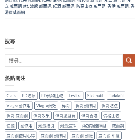
立 威而鋼 ptt
,
液態 威而鋼
,
紅酒 威而鋼
,
防高山症 威而鋼
,
香港 威而鋼
,
香
港買威而鋼
搜尋
熱點關注
Cialis
ED治療
ED藥物比較
Levitra
Sildenafil
Tadalafil
Viagra副作用
Viagra藥效
偉哥
偉哥副作用
偉哥吃法
偉哥 威而鋼
偉哥效果
偉哥邊度買
偉哥香港
價格比較
價錢
副作用
劑量指引
劑量選擇
勃起功能障礙
威而鋼
威而鋼使用心得
威而鋼 副作用
威而鋼 副廠
威而鋼 印度