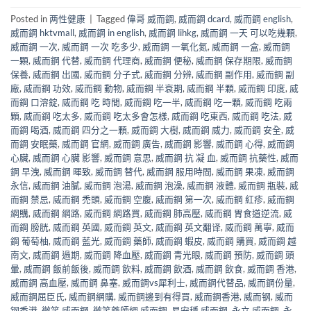
Posted in
两性健康
|
Tagged
偉哥 威而鋼
,
威而鋼 dcard
,
威而鋼 english
,
威而鋼 hktvmall
,
威而鋼 in english
,
威而鋼 lihkg
,
威而鋼 一天 可以吃幾顆
,
威而鋼 一次
,
威而鋼 一次 吃多少
,
威而鋼 一氧化氮
,
威而鋼 一盒
,
威而鋼
一顆
,
威而鋼 代替
,
威而鋼 代理商
,
威而鋼 便秘
,
威而鋼 保存期限
,
威而鋼
保養
,
威而鋼 出國
,
威而鋼 分子式
,
威而鋼 分辨
,
威而鋼 副作用
,
威而鋼 副
廠
,
威而鋼 功效
,
威而鋼 動物
,
威而鋼 半衰期
,
威而鋼 半顆
,
威而鋼 印度
,
威
而鋼 口溶錠
,
威而鋼 吃 時間
,
威而鋼 吃一半
,
威而鋼 吃一顆
,
威而鋼 吃兩
顆
,
威而鋼 吃太多
,
威而鋼 吃太多會怎樣
,
威而鋼 吃東西
,
威而鋼 吃法
,
威
而鋼 喝酒
,
威而鋼 四分之一顆
,
威而鋼 大樹
,
威而鋼 威力
,
威而鋼 安全
,
威
而鋼 安眠藥
,
威而鋼 官網
,
威而鋼 廣告
,
威而鋼 影響
,
威而鋼 心得
,
威而鋼
心臟
,
威而鋼 心臟 影響
,
威而鋼 意思
,
威而鋼 抗 凝 血
,
威而鋼 抗藥性
,
威而
鋼 早洩
,
威而鋼 暉致
,
威而鋼 替代
,
威而鋼 服用時間
,
威而鋼 果凍
,
威而鋼
永信
,
威而鋼 油膩
,
威而鋼 泡湯
,
威而鋼 泡澡
,
威而鋼 液體
,
威而鋼 瓶裝
,
威
而鋼 禁忌
,
威而鋼 禿頭
,
威而鋼 空腹
,
威而鋼 第一次
,
威而鋼 紅疹
,
威而鋼
網購
,
威而鋼 網路
,
威而鋼 網路買
,
威而鋼 肺高壓
,
威而鋼 胃食道逆流
,
威
而鋼 膀胱
,
威而鋼 英國
,
威而鋼 英文
,
威而鋼 英文翻译
,
威而鋼 萬寧
,
威而
鋼 葡萄柚
,
威而鋼 藍光
,
威而鋼 藥師
,
威而鋼 蝦皮
,
威而鋼 購買
,
威而鋼 越
南文
,
威而鋼 過期
,
威而鋼 降血壓
,
威而鋼 青光眼
,
威而鋼 預防
,
威而鋼 頭
暈
,
威而鋼 飯前飯後
,
威而鋼 飲料
,
威而鋼 飲酒
,
威而鋼 飲食
,
威而鋼 香港
,
威而鋼 高血壓
,
威而鋼 鼻塞
,
威而鋼vs犀利士
,
威而鋼代替品
,
威而鋼份量
,
威而鋼屈臣氏
,
威而鋼網購
,
威而鋼邊到有得買
,
威而鋼香港
,
威而钢
,
威而
钢香港
,
微笑 威而鋼
,
微笑藥師網 威而鋼
,
易安穩 威而鋼
,
永立 威而鋼
,
永