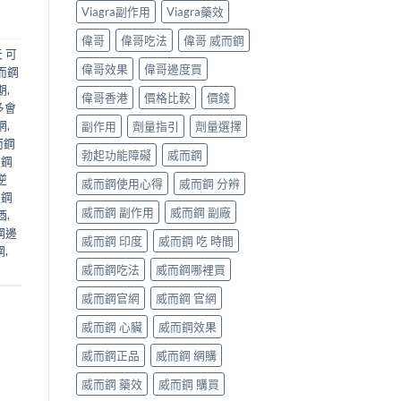
Viagra副作用
Viagra藥效
偉哥
偉哥吃法
偉哥 威而鋼
 可
偉哥效果
偉哥邊度買
而鋼
期
,
偉哥香港
價格比較
價錢
多會
網
,
副作用
劑量指引
劑量選擇
而鋼
勃起功能障礙
威而鋼
而鋼
逆
威而鋼使用心得
威而鋼 分辨
而鋼
威而鋼 副作用
威而鋼 副廠
酒
,
鋼邊
威而鋼 印度
威而鋼 吃 時間
鋼
,
威而鋼吃法
威而鋼哪裡買
威而鋼官網
威而鋼 官網
威而鋼 心臟
威而鋼效果
威而鋼正品
威而鋼 網購
威而鋼 藥效
威而鋼 購買