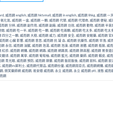
rd
,
威而鋼 english
,
威而鋼 hktvmall
,
威而鋼 in english
,
威而鋼 lihkg
,
威而鋼 一天
一氧化氮
,
威而鋼 一盒
,
威而鋼 一顆
,
威而鋼 代替
,
威而鋼 代理商
,
威而鋼 便秘
,
威
威而鋼 分辨
,
威而鋼 副作用
,
威而鋼 副廠
,
威而鋼 功效
,
威而鋼 動物
,
威而鋼 半衰
時間
,
威而鋼 吃一半
,
威而鋼 吃一顆
,
威而鋼 吃兩顆
,
威而鋼 吃太多
,
威而鋼 吃太
鋼 四分之一顆
,
威而鋼 大樹
,
威而鋼 威力
,
威而鋼 安全
,
威而鋼 安眠藥
,
威而鋼 官
威而鋼 心臟 影響
,
威而鋼 意思
,
威而鋼 抗 凝 血
,
威而鋼 抗藥性
,
威而鋼 早洩
,
威
而鋼 永信
,
威而鋼 油膩
,
威而鋼 泡湯
,
威而鋼 泡澡
,
威而鋼 液體
,
威而鋼 瓶裝
,
威
 紅疹
,
威而鋼 網購
,
威而鋼 網路
,
威而鋼 網路買
,
威而鋼 肺高壓
,
威而鋼 胃食道
文翻译
,
威而鋼 萬寧
,
威而鋼 葡萄柚
,
威而鋼 藍光
,
威而鋼 藥師
,
威而鋼 蝦皮
,
威
而鋼 青光眼
,
威而鋼 預防
,
威而鋼 頭暈
,
威而鋼 飯前飯後
,
威而鋼 飲料
,
威而鋼 飲
塞
,
威而鋼vs犀利士
,
威而鋼代替品
,
威而鋼份量
,
威而鋼屈臣氏
,
威而鋼網購
,
威而
而鋼
,
微笑藥師網 威而鋼
,
易安穩 威而鋼
,
永立 威而鋼
,
永立 威而鋼 ptt
,
液態 威而
而鋼