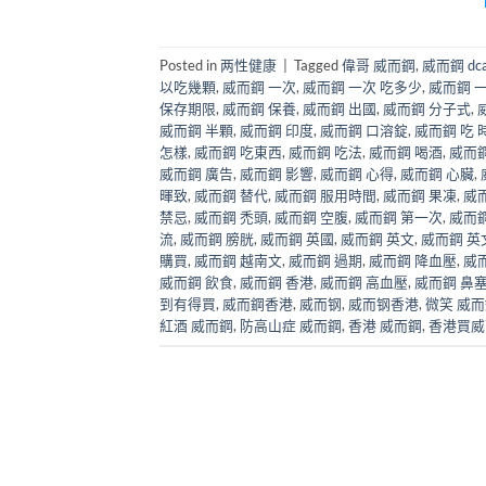
Posted in
两性健康
|
Tagged
偉哥 威而鋼
,
威而鋼 dca
以吃幾顆
,
威而鋼 一次
,
威而鋼 一次 吃多少
,
威而鋼 
保存期限
,
威而鋼 保養
,
威而鋼 出國
,
威而鋼 分子式
,
威而鋼 半顆
,
威而鋼 印度
,
威而鋼 口溶錠
,
威而鋼 吃 
怎樣
,
威而鋼 吃東西
,
威而鋼 吃法
,
威而鋼 喝酒
,
威而
威而鋼 廣告
,
威而鋼 影響
,
威而鋼 心得
,
威而鋼 心臟
,
暉致
,
威而鋼 替代
,
威而鋼 服用時間
,
威而鋼 果凍
,
威
禁忌
,
威而鋼 禿頭
,
威而鋼 空腹
,
威而鋼 第一次
,
威而鋼
流
,
威而鋼 膀胱
,
威而鋼 英國
,
威而鋼 英文
,
威而鋼 英
購買
,
威而鋼 越南文
,
威而鋼 過期
,
威而鋼 降血壓
,
威
威而鋼 飲食
,
威而鋼 香港
,
威而鋼 高血壓
,
威而鋼 鼻
到有得買
,
威而鋼香港
,
威而钢
,
威而钢香港
,
微笑 威
紅酒 威而鋼
,
防高山症 威而鋼
,
香港 威而鋼
,
香港買威