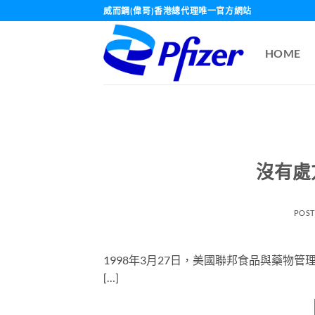
Skip
威而鋼(偉哥)香港總代理唯一官方網站
to
content
HOME
沒有處
POS
1998年3月27日，美國聯邦食品與藥物管
[…]