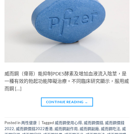
威而鋼（偉哥）能抑制PDE5酵素及增加血液流入陰莖，是
一種有效的勃起功能障礙治療。不同臨床研究顯示，服用威
而鋼 […]
CONTINUE READING
→
Posted in
两性健康
|
Tagged
威而鋼使用心得
,
威而鋼價錢
,
威而鋼價錢
2022
,
威而鋼價錢2022香港
,
威而鋼副作用
,
威而鋼副廠
,
威而鋼吃法
,
威