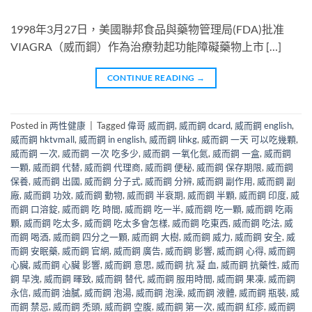
1998年3月27日，美國聯邦食品與藥物管理局(FDA)批准
VIAGRA（威而鋼）作為治療勃起功能障礙藥物上市 […]
CONTINUE READING
→
Posted in
两性健康
|
Tagged
偉哥 威而鋼
,
威而鋼 dcard
,
威而鋼 english
,
威而鋼 hktvmall
,
威而鋼 in english
,
威而鋼 lihkg
,
威而鋼 一天 可以吃幾顆
,
威而鋼 一次
,
威而鋼 一次 吃多少
,
威而鋼 一氧化氮
,
威而鋼 一盒
,
威而鋼
一顆
,
威而鋼 代替
,
威而鋼 代理商
,
威而鋼 便秘
,
威而鋼 保存期限
,
威而鋼
保養
,
威而鋼 出國
,
威而鋼 分子式
,
威而鋼 分辨
,
威而鋼 副作用
,
威而鋼 副
廠
,
威而鋼 功效
,
威而鋼 動物
,
威而鋼 半衰期
,
威而鋼 半顆
,
威而鋼 印度
,
威
而鋼 口溶錠
,
威而鋼 吃 時間
,
威而鋼 吃一半
,
威而鋼 吃一顆
,
威而鋼 吃兩
顆
,
威而鋼 吃太多
,
威而鋼 吃太多會怎樣
,
威而鋼 吃東西
,
威而鋼 吃法
,
威
而鋼 喝酒
,
威而鋼 四分之一顆
,
威而鋼 大樹
,
威而鋼 威力
,
威而鋼 安全
,
威
而鋼 安眠藥
,
威而鋼 官網
,
威而鋼 廣告
,
威而鋼 影響
,
威而鋼 心得
,
威而鋼
心臟
,
威而鋼 心臟 影響
,
威而鋼 意思
,
威而鋼 抗 凝 血
,
威而鋼 抗藥性
,
威而
鋼 早洩
,
威而鋼 暉致
,
威而鋼 替代
,
威而鋼 服用時間
,
威而鋼 果凍
,
威而鋼
永信
,
威而鋼 油膩
,
威而鋼 泡湯
,
威而鋼 泡澡
,
威而鋼 液體
,
威而鋼 瓶裝
,
威
而鋼 禁忌
,
威而鋼 禿頭
,
威而鋼 空腹
,
威而鋼 第一次
,
威而鋼 紅疹
,
威而鋼