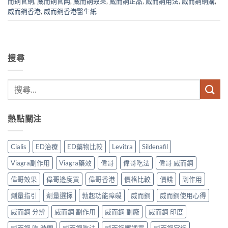
而鋼官網
,
威而鋼官网
,
威而鋼效果
,
威而鋼正品
,
威而鋼用法
,
威而鋼網購
,
威而鋼香港
,
威而鋼香港醫生紙
搜尋
熱點關注
Cialis
ED治療
ED藥物比較
Levitra
Sildenafil
Viagra副作用
Viagra藥效
偉哥
偉哥吃法
偉哥 威而鋼
偉哥效果
偉哥邊度買
偉哥香港
價格比較
價錢
副作用
劑量指引
劑量選擇
勃起功能障礙
威而鋼
威而鋼使用心得
威而鋼 分辨
威而鋼 副作用
威而鋼 副廠
威而鋼 印度