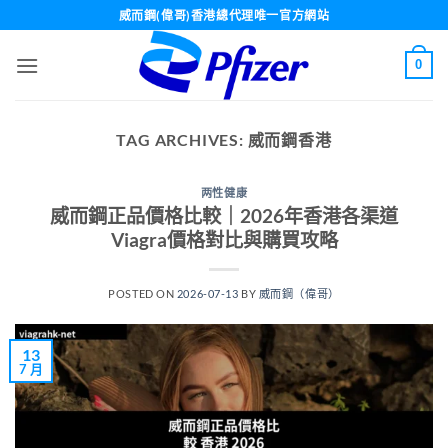
Skip
威而鋼(偉哥)香港總代理唯一官方網站
to
content
0
TAG ARCHIVES:
威而鋼香港
两性健康
威而鋼正品價格比較｜2026年香港各渠道
Viagra價格對比與購買攻略
POSTED ON
2026-07-13
BY
威而鋼（偉哥）
13
7 月