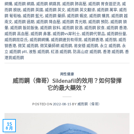
網購
,
威而鋼 網路
,
威而鋼 網路買
,
威而鋼 肺高壓
,
威而鋼 胃食道逆流
,
威
而鋼 膀胱
,
威而鋼 英國
,
威而鋼 英文
,
威而鋼 英文翻译
,
威而鋼 萬寧
,
威而
鋼 葡萄柚
,
威而鋼 藍光
,
威而鋼 藥師
,
威而鋼 蝦皮
,
威而鋼 購買
,
威而鋼 越
南文
,
威而鋼 過期
,
威而鋼 降血壓
,
威而鋼 青光眼
,
威而鋼 預防
,
威而鋼 頭
暈
,
威而鋼 飯前飯後
,
威而鋼 飲料
,
威而鋼 飲酒
,
威而鋼 飲食
,
威而鋼 香港
,
威而鋼 高血壓
,
威而鋼 鼻塞
,
威而鋼vs犀利士
,
威而鋼代替品
,
威而鋼份量
,
威而鋼屈臣氏
,
威而鋼網購
,
威而鋼邊到有得買
,
威而鋼香港
,
威而钢
,
威而
钢香港
,
微笑 威而鋼
,
微笑藥師網 威而鋼
,
易安穩 威而鋼
,
永立 威而鋼
,
永
立 威而鋼 ptt
,
液態 威而鋼
,
紅酒 威而鋼
,
防高山症 威而鋼
,
香港 威而鋼
,
香
港買威而鋼
两性健康
威而鋼（偉哥）Sildenafil的效用？如何發揮
它的最大藥效？
POSTED ON
2022-08-15
BY
威而鋼（偉哥）
15
8 月