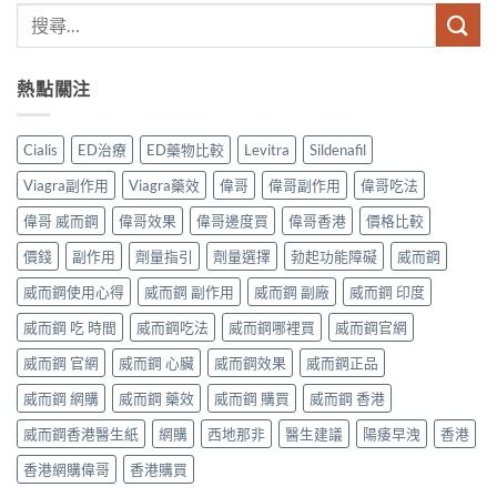
熱點關注
Cialis
ED治療
ED藥物比較
Levitra
Sildenafil
Viagra副作用
Viagra藥效
偉哥
偉哥副作用
偉哥吃法
偉哥 威而鋼
偉哥效果
偉哥邊度買
偉哥香港
價格比較
價錢
副作用
劑量指引
劑量選擇
勃起功能障礙
威而鋼
威而鋼使用心得
威而鋼 副作用
威而鋼 副廠
威而鋼 印度
威而鋼 吃 時間
威而鋼吃法
威而鋼哪裡買
威而鋼官網
威而鋼 官網
威而鋼 心臟
威而鋼效果
威而鋼正品
威而鋼 網購
威而鋼 藥效
威而鋼 購買
威而鋼 香港
威而鋼香港醫生紙
網購
西地那非
醫生建議
陽痿早洩
香港
香港網購偉哥
香港購買