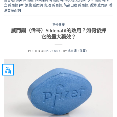
立 威而鋼 ptt
,
液態 威而鋼
,
紅酒 威而鋼
,
防高山症 威而鋼
,
香港 威而鋼
,
香
港買威而鋼
两性健康
威而鋼（偉哥）Sildenafil的效用？如何發揮
它的最大藥效？
POSTED ON
2022-08-15
BY
威而鋼（偉哥）
15
8 月