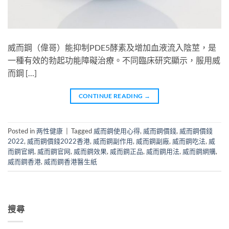
威而鋼（偉哥）能抑制PDE5酵素及增加血液流入陰莖，是
一種有效的勃起功能障礙治療。不同臨床研究顯示，服用威
而鋼 […]
CONTINUE READING
→
Posted in
两性健康
|
Tagged
威而鋼使用心得
,
威而鋼價錢
,
威而鋼價錢
2022
,
威而鋼價錢2022香港
,
威而鋼副作用
,
威而鋼副廠
,
威而鋼吃法
,
威
而鋼官網
,
威而鋼官网
,
威而鋼效果
,
威而鋼正品
,
威而鋼用法
,
威而鋼網購
,
威而鋼香港
,
威而鋼香港醫生紙
搜尋