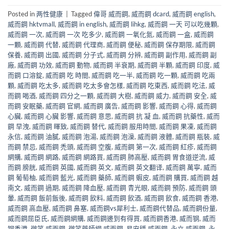
Posted in
两性健康
|
Tagged
偉哥 威而鋼
,
威而鋼 dcard
,
威而鋼 english
,
威而鋼 hktvmall
,
威而鋼 in english
,
威而鋼 lihkg
,
威而鋼 一天 可以吃幾顆
,
威而鋼 一次
,
威而鋼 一次 吃多少
,
威而鋼 一氧化氮
,
威而鋼 一盒
,
威而鋼
一顆
,
威而鋼 代替
,
威而鋼 代理商
,
威而鋼 便秘
,
威而鋼 保存期限
,
威而鋼
保養
,
威而鋼 出國
,
威而鋼 分子式
,
威而鋼 分辨
,
威而鋼 副作用
,
威而鋼 副
廠
,
威而鋼 功效
,
威而鋼 動物
,
威而鋼 半衰期
,
威而鋼 半顆
,
威而鋼 印度
,
威
而鋼 口溶錠
,
威而鋼 吃 時間
,
威而鋼 吃一半
,
威而鋼 吃一顆
,
威而鋼 吃兩
顆
,
威而鋼 吃太多
,
威而鋼 吃太多會怎樣
,
威而鋼 吃東西
,
威而鋼 吃法
,
威
而鋼 喝酒
,
威而鋼 四分之一顆
,
威而鋼 大樹
,
威而鋼 威力
,
威而鋼 安全
,
威
而鋼 安眠藥
,
威而鋼 官網
,
威而鋼 廣告
,
威而鋼 影響
,
威而鋼 心得
,
威而鋼
心臟
,
威而鋼 心臟 影響
,
威而鋼 意思
,
威而鋼 抗 凝 血
,
威而鋼 抗藥性
,
威而
鋼 早洩
,
威而鋼 暉致
,
威而鋼 替代
,
威而鋼 服用時間
,
威而鋼 果凍
,
威而鋼
永信
,
威而鋼 油膩
,
威而鋼 泡湯
,
威而鋼 泡澡
,
威而鋼 液體
,
威而鋼 瓶裝
,
威
而鋼 禁忌
,
威而鋼 禿頭
,
威而鋼 空腹
,
威而鋼 第一次
,
威而鋼 紅疹
,
威而鋼
網購
,
威而鋼 網路
,
威而鋼 網路買
,
威而鋼 肺高壓
,
威而鋼 胃食道逆流
,
威
而鋼 膀胱
,
威而鋼 英國
,
威而鋼 英文
,
威而鋼 英文翻译
,
威而鋼 萬寧
,
威而
鋼 葡萄柚
,
威而鋼 藍光
,
威而鋼 藥師
,
威而鋼 蝦皮
,
威而鋼 購買
,
威而鋼 越
南文
,
威而鋼 過期
,
威而鋼 降血壓
,
威而鋼 青光眼
,
威而鋼 預防
,
威而鋼 頭
暈
,
威而鋼 飯前飯後
,
威而鋼 飲料
,
威而鋼 飲酒
,
威而鋼 飲食
,
威而鋼 香港
,
威而鋼 高血壓
,
威而鋼 鼻塞
,
威而鋼vs犀利士
,
威而鋼代替品
,
威而鋼份量
,
威而鋼屈臣氏
,
威而鋼網購
,
威而鋼邊到有得買
,
威而鋼香港
,
威而钢
,
威而
钢香港
,
微笑 威而鋼
,
微笑藥師網 威而鋼
,
易安穩 威而鋼
,
永立 威而鋼
,
永