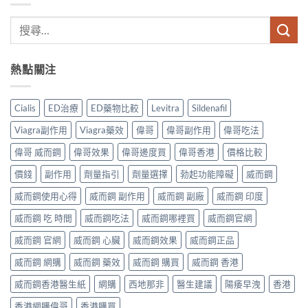
熱點關注
Cialis
ED治療
ED藥物比較
Levitra
Sildenafil
Viagra副作用
Viagra藥效
偉哥
偉哥副作用
偉哥吃法
偉哥 威而鋼
偉哥效果
偉哥邊度買
偉哥香港
價格比較
價錢
副作用
劑量指引
劑量選擇
勃起功能障礙
威而鋼
威而鋼使用心得
威而鋼 副作用
威而鋼 副廠
威而鋼 印度
威而鋼 吃 時間
威而鋼吃法
威而鋼哪裡買
威而鋼官網
威而鋼 官網
威而鋼 心臟
威而鋼效果
威而鋼正品
威而鋼 網購
威而鋼 藥效
威而鋼 購買
威而鋼 香港
威而鋼香港醫生紙
網購
西地那非
醫生建議
陽痿早洩
香港
香港網購偉哥
香港購買