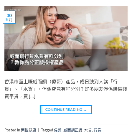
30
5 月
香港市面上嘅威而鋼（偉哥）產品，成日聽到人講「行
貨」、「水貨」，但係究竟有咩分別？好多朋友淨係睇價錢
買平貨，買 […]
CONTINUE READING
→
Posted in
两性健康
|
Tagged
偉哥
,
威而鋼正品
,
水貨
,
行貨