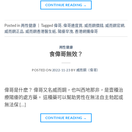
CONTINUE READING
→
Posted in
两性健康
|
Tagged
偉哥
,
偉哥邊度買
,
威而鋼價錢
,
威而鋼官網
,
威而鋼正品
,
威而鋼香港醫生紙
,
陽痿早洩
,
香港網購偉哥
两性健康
食偉哥無效？
POSTED ON
2022-11-23
BY
威而鋼（偉哥）
偉哥是什麽？ 偉哥又名威而鋼，也叫西地那非，是壹種治
療陽痿的處方藥。 這種藥可以幫助男性在無法自主勃起或
無法保 […]
CONTINUE READING
→