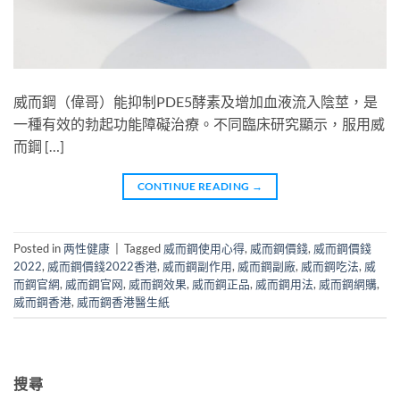
威而鋼（偉哥）能抑制PDE5酵素及增加血液流入陰莖，是
一種有效的勃起功能障礙治療。不同臨床研究顯示，服用威
而鋼 […]
CONTINUE READING
→
Posted in
两性健康
|
Tagged
威而鋼使用心得
,
威而鋼價錢
,
威而鋼價錢
2022
,
威而鋼價錢2022香港
,
威而鋼副作用
,
威而鋼副廠
,
威而鋼吃法
,
威
而鋼官網
,
威而鋼官网
,
威而鋼效果
,
威而鋼正品
,
威而鋼用法
,
威而鋼網購
,
威而鋼香港
,
威而鋼香港醫生紙
搜尋