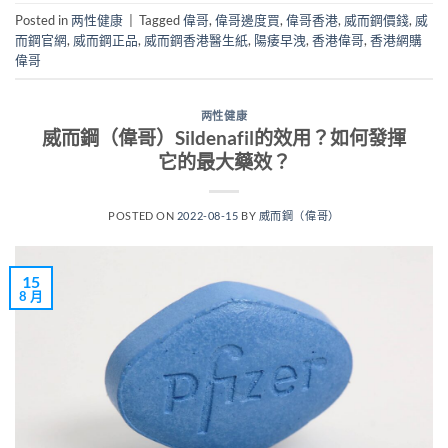
Posted in
两性健康
|
Tagged
偉哥
,
偉哥邊度買
,
偉哥香港
,
威而鋼價錢
,
威
而鋼官網
,
威而鋼正品
,
威而鋼香港醫生紙
,
陽痿早洩
,
香港偉哥
,
香港網購
偉哥
两性健康
威而鋼（偉哥）Sildenafil的效用？如何發揮
它的最大藥效？
POSTED ON
2022-08-15
BY
威而鋼（偉哥）
15
8 月