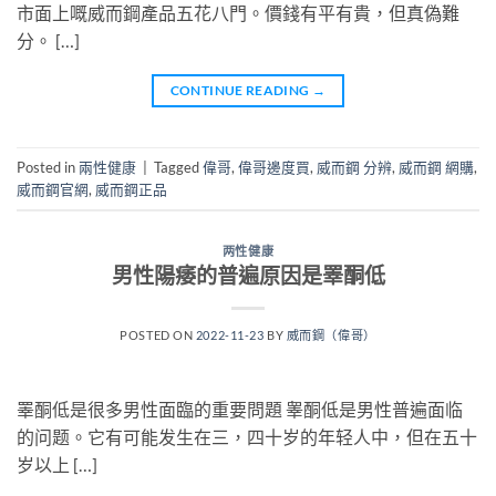
市面上嘅威而鋼產品五花八門。價錢有平有貴，但真偽難
分。 […]
CONTINUE READING
→
Posted in
兩性健康
|
Tagged
偉哥
,
偉哥邊度買
,
威而鋼 分辨
,
威而鋼 網購
,
威而鋼官網
,
威而鋼正品
两性健康
男性陽痿的普遍原因是睪酮低
POSTED ON
2022-11-23
BY
威而鋼（偉哥）
睪酮低是很多男性面臨的重要問題 睾酮低是男性普遍面临
的问题。它有可能发生在三，四十岁的年轻人中，但在五十
岁以上 […]