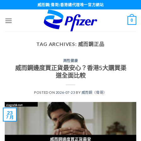
Skip
威而鋼(偉哥)香港總代理唯一官方網站
to
content
0
TAG ARCHIVES:
威而鋼正品
两性健康
威而鋼邊度買正貨最安心？香港5大購買渠
道全面比較
POSTED ON
2026-07-23
BY
威而鋼（偉哥）
23
7 月