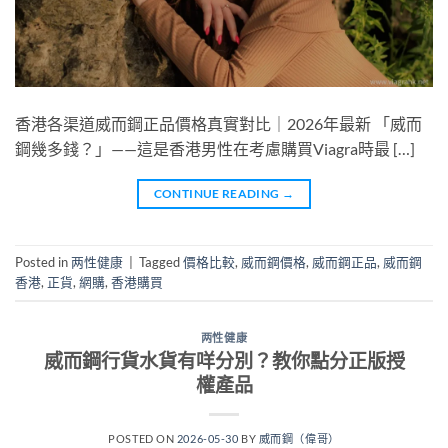
香港各渠道威而鋼正品價格真實對比｜2026年最新 「威而
鋼幾多錢？」——這是香港男性在考慮購買Viagra時最 […]
CONTINUE READING
→
Posted in
两性健康
|
Tagged
價格比較
,
威而鋼價格
,
威而鋼正品
,
威而鋼
香港
,
正貨
,
網購
,
香港購買
两性健康
威而鋼行貨水貨有咩分別？教你點分正版授
權產品
POSTED ON
2026-05-30
BY
威而鋼（偉哥）