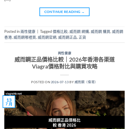
CONTINUE READING
→
Posted in
兩性健康
|
Tagged
價格比較
,
威而鋼 網購
,
威而鋼 購買
,
威而鋼
香港
,
威而鋼哪裡買
,
威而鋼官網
,
威而鋼正品
,
正貨
两性健康
威而鋼正品價格比較｜2026年香港各渠道
Viagra價格對比與購買攻略
POSTED ON
2026-07-13
BY
威而鋼（偉哥）
13
7 月