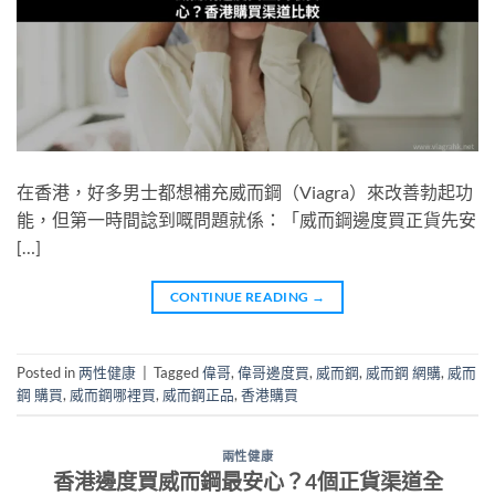
在香港，好多男士都想補充威而鋼（Viagra）來改善勃起功
能，但第一時間諗到嘅問題就係：「威而鋼邊度買正貨先安
[…]
CONTINUE READING
→
Posted in
两性健康
|
Tagged
偉哥
,
偉哥邊度買
,
威而鋼
,
威而鋼 網購
,
威而
鋼 購買
,
威而鋼哪裡買
,
威而鋼正品
,
香港購買
兩性健康
香港邊度買威而鋼最安心？4個正貨渠道全