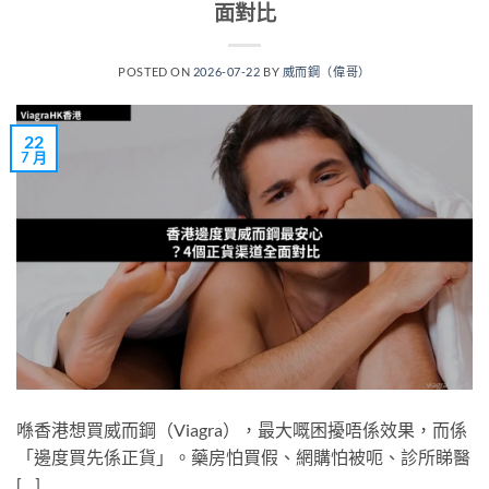
面對比
POSTED ON
2026-07-22
BY
威而鋼（偉哥）
22
7 月
喺香港想買威而鋼（Viagra），最大嘅困擾唔係效果，而係
「邊度買先係正貨」。藥房怕買假、網購怕被呃、診所睇醫
[…]