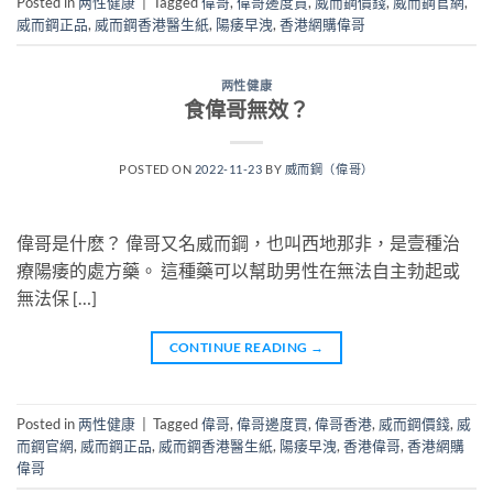
Posted in
两性健康
|
Tagged
偉哥
,
偉哥邊度買
,
威而鋼價錢
,
威而鋼官網
,
威而鋼正品
,
威而鋼香港醫生紙
,
陽痿早洩
,
香港網購偉哥
两性健康
食偉哥無效？
POSTED ON
2022-11-23
BY
威而鋼（偉哥）
偉哥是什麽？ 偉哥又名威而鋼，也叫西地那非，是壹種治
療陽痿的處方藥。 這種藥可以幫助男性在無法自主勃起或
無法保 […]
CONTINUE READING
→
Posted in
两性健康
|
Tagged
偉哥
,
偉哥邊度買
,
偉哥香港
,
威而鋼價錢
,
威
而鋼官網
,
威而鋼正品
,
威而鋼香港醫生紙
,
陽痿早洩
,
香港偉哥
,
香港網購
偉哥