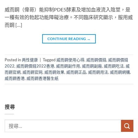
威而鋼（偉哥）能抑制PDE5酵素及增加血液流入陰莖，是
一種有效的勃起功能障礙治療。不同臨床研究顯示，服用威
而鋼 […]
CONTINUE READING
→
Posted in
两性健康
|
Tagged
威而鋼使用心得
,
威而鋼價錢
,
威而鋼價錢
2022
,
威而鋼價錢2022香港
,
威而鋼副作用
,
威而鋼副廠
,
威而鋼吃法
,
威
而鋼官網
,
威而鋼官网
,
威而鋼效果
,
威而鋼正品
,
威而鋼用法
,
威而鋼網購
,
威而鋼香港
,
威而鋼香港醫生紙
搜尋