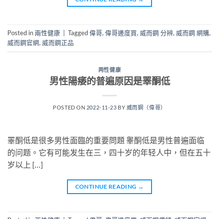
Posted in
兩性健康
|
Tagged
偉哥
,
偉哥邊度買
,
威而鋼 分辨
,
威而鋼 網購
,
威而鋼官網
,
威而鋼正品
两性健康
男性陽痿的普遍原因是睪酮低
POSTED ON
2022-11-23
BY
威而鋼（偉哥）
睪酮低是很多男性面臨的重要問題 睾酮低是男性普遍面临
的问题。它有可能发生在三，四十岁的年轻人中，但在五十
岁以上 […]
CONTINUE READING
→