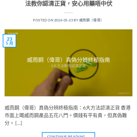
法教你認清正貨，安心用藥唔中伏
POSTED ON
2026-05-23
BY
威而鋼（偉哥）
23
5 月
威而鋼（偉哥）真偽分辨終極指南：6大方法認清正貨 香港
市面上嘅威而鋼產品五花八門。價錢有平有貴，但真偽難
分。 […]
CONTINUE READING
→