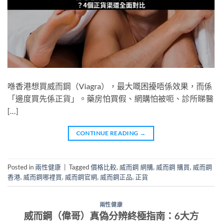
喺香港想買威而鋼（Viagra），最大嘅困擾唔係效果，而係
「邊度買先係正貨」。藥房怕買假、網購怕被呃、診所睇醫
[…]
CONTINUE READING
→
Posted in
兩性健康
|
Tagged
價格比較
,
威而鋼 網購
,
威而鋼 購買
,
威而鋼
香港
,
威而鋼哪裡買
,
威而鋼官網
,
威而鋼正品
,
正貨
兩性健康
威而鋼（偉哥）真偽分辨終極指南：6大方