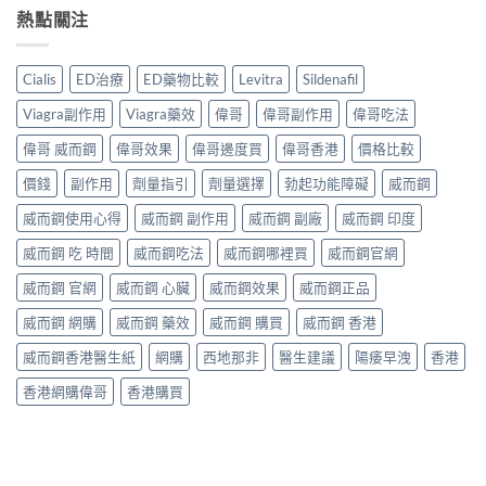
熱點關注
Cialis
ED治療
ED藥物比較
Levitra
Sildenafil
Viagra副作用
Viagra藥效
偉哥
偉哥副作用
偉哥吃法
偉哥 威而鋼
偉哥效果
偉哥邊度買
偉哥香港
價格比較
價錢
副作用
劑量指引
劑量選擇
勃起功能障礙
威而鋼
威而鋼使用心得
威而鋼 副作用
威而鋼 副廠
威而鋼 印度
威而鋼 吃 時間
威而鋼吃法
威而鋼哪裡買
威而鋼官網
威而鋼 官網
威而鋼 心臟
威而鋼效果
威而鋼正品
威而鋼 網購
威而鋼 藥效
威而鋼 購買
威而鋼 香港
威而鋼香港醫生紙
網購
西地那非
醫生建議
陽痿早洩
香港
香港網購偉哥
香港購買