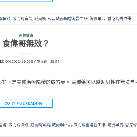
鋼價錢
,
威而鋼官網
,
威而鋼正品
,
威而鋼香港醫生紙
,
陽痿早洩
,
香港網購偉哥
两性健康
食偉哥無效？
TED ON
2022-11-23
BY
威而鋼（偉哥）
那非，是壹種治療陽痿的處方藥。 這種藥可以幫助男性在無法自
CONTINUE READING
→
香港
,
威而鋼價錢
,
威而鋼官網
,
威而鋼正品
,
威而鋼香港醫生紙
,
陽痿早洩
,
香港偉