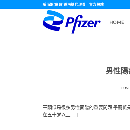
Skip
威而鋼(偉哥)香港總代理唯一官方網站
to
content
HOME
男性陽
POS
睪酮低是很多男性面臨的重要問題 睾酮低
在五十岁以上 […]