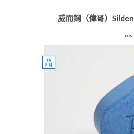
威而鋼（偉哥）Sild
POS
15
8 月