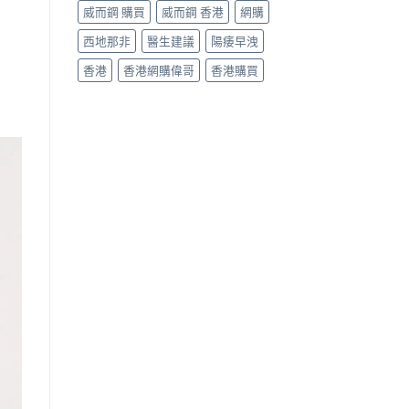
威而鋼 購買
威而鋼 香港
網購
西地那非
醫生建議
陽痿早洩
香港
香港網購偉哥
香港購買