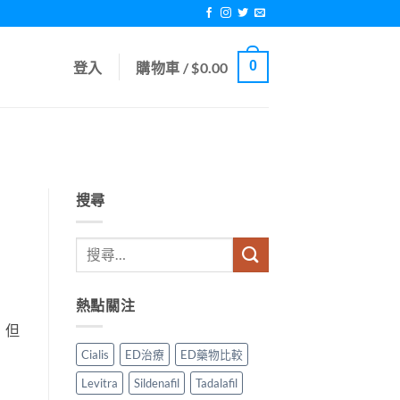
0
登入
購物車 /
$
0.00
搜尋
熱點關注
，但
Cialis
ED治療
ED藥物比較
Levitra
Sildenafil
Tadalafil