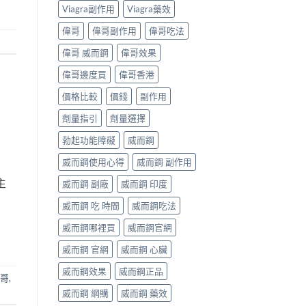
Viagra副作用
Viagra藥效
偉哥
偉哥副作用
偉哥吃法
偉哥 威而鋼
偉哥效果
偉哥邊度買
偉哥香港
價格比較
價錢
副作用
劑量指引
劑量選擇
勃起功能障礙
威而鋼
威而鋼使用心得
威而鋼 副作用
主
威而鋼 副廠
威而鋼 印度
威而鋼 吃 時間
威而鋼吃法
威而鋼哪裡買
威而鋼官網
威而鋼 官網
威而鋼 心臟
威而鋼效果
威而鋼正品
哥
,
威而鋼 網購
威而鋼 藥效