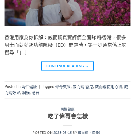
香港用家為你拆解：威而鋼真實評價全面睇 喺香港，很多
男士面對勃起功能障礙（ED）問題時，第一步通常係上網
搜尋「 […]
CONTINUE READING
→
Posted in
两性健康
|
Tagged
偉哥效果
,
威而鋼 香港
,
威而鋼使用心得
,
威
而鋼效果
,
網購
,
購買
两性健康
吃了偉哥會怎樣
POSTED ON
2023-05-15
BY
威而鋼（偉哥）