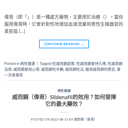
偉哥（即「」）是一種處方藥物，主要用於治療（）。當你
服用偉哥時，它會針對性地增加血液流量到男性生殖器官的
某些區 […]
CONTINUE READING
→
Posted in
两性健康
|
Tagged
吃威而鋼感覺
,
吃威而鋼會持久嗎
,
吃威而鋼
沒用
,
威而鋼使用心得
,
威而鋼吃半顆
,
威而鋼吃法
,
服用威而鋼的禁忌
,
第
一次食偉哥
两性健康
威而鋼（偉哥）Sildenafil的效用？如何發揮
它的最大藥效？
POSTED ON
2022-08-15
BY
威而鋼（偉哥）