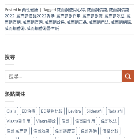
Posted in
两性健康
|
Tagged
威而鋼使用心得
,
威而鋼價錢
,
威而鋼價錢
2022
,
威而鋼價錢2022香港
,
威而鋼副作用
,
威而鋼副廠
,
威而鋼吃法
,
威
而鋼官網
,
威而鋼官网
,
威而鋼效果
,
威而鋼正品
,
威而鋼用法
,
威而鋼網購
,
威而鋼香港
,
威而鋼香港醫生紙
搜尋
熱點關注
Cialis
ED治療
ED藥物比較
Levitra
Sildenafil
Tadalafil
Viagra副作用
Viagra藥效
偉哥
偉哥副作用
偉哥吃法
偉哥 威而鋼
偉哥效果
偉哥邊度買
偉哥香港
價格比較