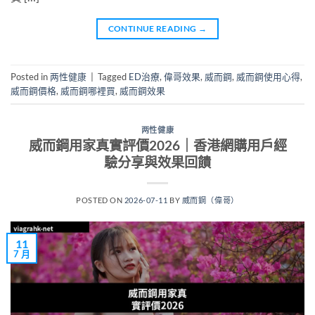
CONTINUE READING
→
Posted in
两性健康
|
Tagged
ED治療
,
偉哥效果
,
威而鋼
,
威而鋼使用心得
,
威而鋼價格
,
威而鋼哪裡買
,
威而鋼效果
两性健康
威而鋼用家真實評價2026｜香港網購用戶經
驗分享與效果回饋
POSTED ON
2026-07-11
BY
威而鋼（偉哥）
11
7 月