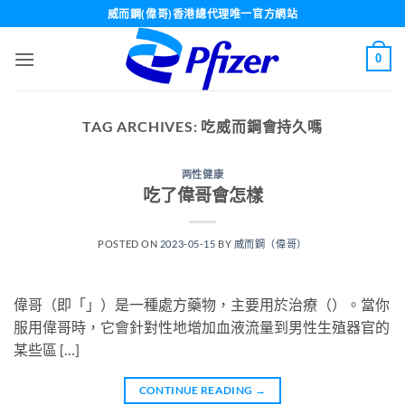
Skip
威而鋼(偉哥)香港總代理唯一官方網站
to
content
0
TAG ARCHIVES:
吃威而鋼會持久嗎
两性健康
吃了偉哥會怎樣
POSTED ON
2023-05-15
BY
威而鋼（偉哥）
偉哥（即「」）是一種處方藥物，主要用於治療（）。當你
服用偉哥時，它會針對性地增加血液流量到男性生殖器官的
某些區 […]
CONTINUE READING
→