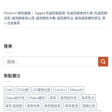
Posted in
两性健康
|
Tagged
吃威而鋼感覺
,
吃威而鋼會持久嗎
,
吃威而鋼
沒用
,
威而鋼使用心得
,
威而鋼吃半顆
,
威而鋼吃法
,
服用威而鋼的禁忌
,
第
一次食偉哥
搜尋
熱點關注
Cialis
ED治療
ED藥物比較
Levitra
Sildenafil
Viagra副作用
Viagra藥效
偉哥
偉哥副作用
偉哥吃法
偉哥 威而鋼
偉哥效果
偉哥邊度買
偉哥香港
價格比較