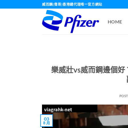
Skip
威而鋼(偉哥)香港總代理唯一官方網站
to
content
HOME
樂威壯vs威而鋼邊個好
POS
03
8 月