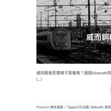
威而鋼會影響精子質量嗎？揭開Sildena
[…]
Posted in
两性健康
|
Tagged
ED治療
,
Sildenafil
,
偉哥