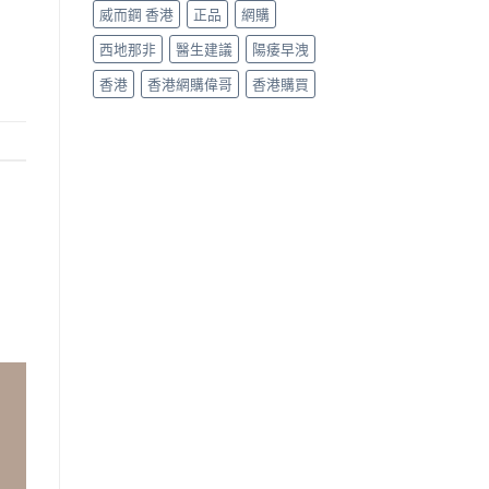
威而鋼 香港
正品
網購
西地那非
醫生建議
陽痿早洩
香港
香港網購偉哥
香港購買