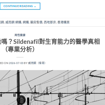
CONTINUE READING
→
而鋼
,
威而鋼 網購
,
網購
,
藥房售價
,
西地那非
,
香港購買
两性健康
？Sildenafil對生育能力的醫學真相
（專業分析）
TED ON
2026-07-03
BY
威而鋼（偉哥）