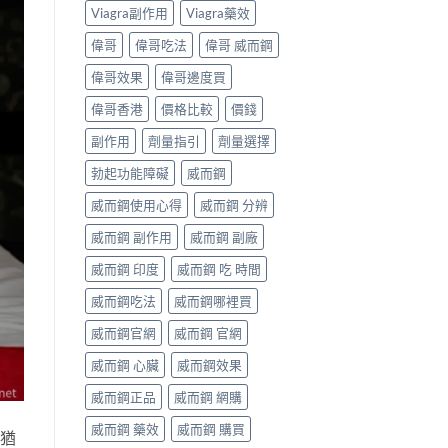
Viagra副作用
Viagra藥效
偉哥
偉哥吃法
偉哥 威而鋼
偉哥效果
偉哥邊度買
偉哥香港
價格比較
價錢
副作用
劑量指引
劑量選擇
勃起功能障礙
威而鋼
威而鋼使用心得
威而鋼 分辨
威而鋼 副作用
威而鋼 副廠
威而鋼 印度
威而鋼 吃 時間
威而鋼吃法
威而鋼哪裡買
威而鋼官網
威而鋼 官網
威而鋼 心臟
威而鋼效果
威而鋼正品
威而鋼 網購
威而鋼 藥效
威而鋼 購買
會猶