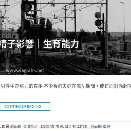
fil與男性生育能力的真相 不少香港夫婦在備孕期間，或正面對勃起
CONTINUE READING
→
,
偉哥 威而鋼
,
劑量指引
,
勃起功能障礙
,
威而鋼 副作用
,
威而鋼 藥效