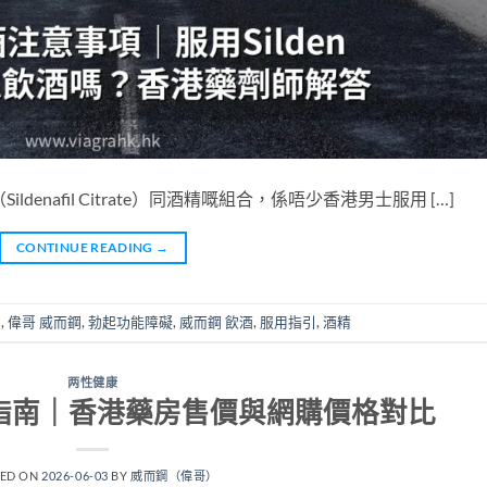
enafil Citrate）同酒精嘅組合，係唔少香港男士服用 […]
CONTINUE READING
→
用
,
偉哥 威而鋼
,
勃起功能障礙
,
威而鋼 飲酒
,
服用指引
,
酒精
两性健康
錢指南｜香港藥房售價與網購價格對比
TED ON
2026-06-03
BY
威而鋼（偉哥）