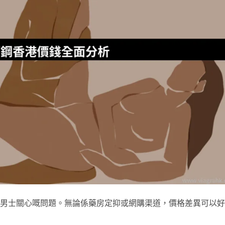
唔少男士關心嘅問題。無論係藥房定抑或網購渠道，價格差異可以好