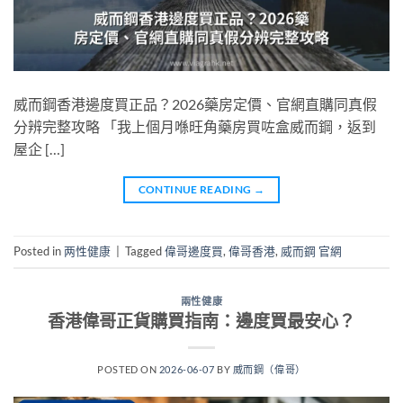
威而鋼香港邊度買正品？2026藥房定價、官網直購同真假
分辨完整攻略 「我上個月喺旺角藥房買咗盒威而鋼，返到
屋企 […]
CONTINUE READING
→
Posted in
两性健康
|
Tagged
偉哥邊度買
,
偉哥香港
,
威而鋼 官網
兩性健康
香港偉哥正貨購買指南：邊度買最安心？
POSTED ON
2026-06-07
BY
威而鋼（偉哥）