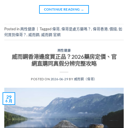
CONTINUE READING
→
Posted in
两性健康
|
Tagged
偉哥
,
偉哥是處方藥嗎？
,
偉哥香港
,
價錢
,
如
何買到偉哥？
,
威而鋼
,
威而鋼 官網
两性健康
威而鋼香港邊度買正品？2026藥房定價、官
網直購同真假分辨完整攻略
POSTED ON
2026-06-29
BY
威而鋼（偉哥）
29
6 月