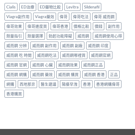
Cialis
ED治療
ED藥物比較
Levitra
Sildenafil
Viagra副作用
Viagra藥效
偉哥
偉哥吃法
偉哥 威而鋼
偉哥效果
偉哥邊度買
偉哥香港
價格比較
價錢
副作用
劑量指引
劑量選擇
勃起功能障礙
威而鋼
威而鋼使用心得
威而鋼 分辨
威而鋼 副作用
威而鋼 副廠
威而鋼 印度
威而鋼 吃 時間
威而鋼吃法
威而鋼哪裡買
威而鋼官網
威而鋼 官網
威而鋼 心臟
威而鋼效果
威而鋼正品
威而鋼 網購
威而鋼 藥效
威而鋼 購買
威而鋼 香港
正品
網購
西地那非
醫生建議
陽痿早洩
香港
香港網購偉哥
香港購買