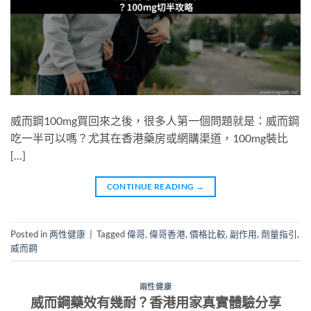
威而鋼100mg買回來之後，很多人第一個問題就是：威而鋼
吃一半可以嗎？尤其在香港藥房或網購渠道，100mg裝比
[…]
CONTINUE READING
→
Posted in
两性健康
|
Tagged
偉哥
,
偉哥香港
,
價格比較
,
副作用
,
劑量指引
,
威而鋼
兩性健康
威而鋼藥效有幾耐？香港用家真實體驗分享