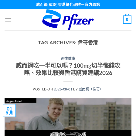
Skip
威而鋼(偉哥)香港總代理唯一官方網站
to
content
0
TAG ARCHIVES:
偉哥香港
两性健康
威而鋼吃一半可以嗎？100mg切半慳錢攻
略、效果比較與香港購買建議2026
POSTED ON
2026-08-01
BY
威而鋼（偉哥）
01
8 月