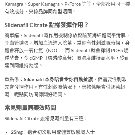
Kamagra、Super Kamagra、P-Force 等等，全部都用同一種
有效成分，只係品牌同劑型唔同。
Sildenafil Citrate 點樣發揮作用？
簡單講，Sildenafil 嘅作用機制係放鬆陰莖海綿體嘅平滑肌，
令血管擴張，增加血流進入陰莖。當你有性刺激嘅時候，身
體會釋放一氧化氮（NO），而 Sildenafil 就會抑制 PDE5 呢
種酵素，令 cGMP（環磷酸鳥苷）嘅濃度維持高水平，從而
達到同維持勃起。
重點係：
Sildenafil 本身唔會令你自動扯旗
，佢需要性刺激
先會發揮作用。冇性刺激嘅情況下，藥物係唔會引起勃起
嘅，呢點同坊間傳聞好唔同。
常見劑量同藥效時間
Sildenafil Citrate 最常見嘅劑量有三種：
25mg
：適合初次服用或體質敏感嘅人士