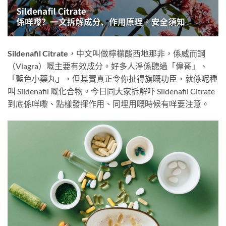
Sildenafil Citrate
，中文叫做檸檬酸西地那非，係威而鋼
（Viagra）嘅主要有效成分。好多人淨係聽過「偉哥」、
「藍色小藥丸」，但其實真正令你扯得旗嘅功臣，就係呢種
叫 Sildenafil 嘅化合物。今日同大家拆解吓 Sildenafil Citrate
到底係咩嚟、點樣發揮作用、同埋用嘅時候有咩要注意。