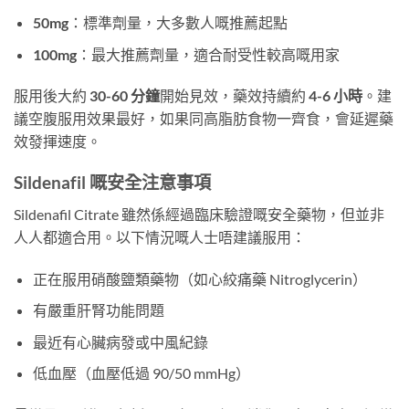
50mg
：標準劑量，大多數人嘅推薦起點
100mg
：最大推薦劑量，適合耐受性較高嘅用家
服用後大約
30-60 分鐘
開始見效，藥效持續約
4-6 小時
。建
議空腹服用效果最好，如果同高脂肪食物一齊食，會延遲藥
效發揮速度。
Sildenafil 嘅安全注意事項
Sildenafil Citrate 雖然係經過臨床驗證嘅安全藥物，但並非
人人都適合用。以下情況嘅人士唔建議服用：
正在服用硝酸鹽類藥物（如心絞痛藥 Nitroglycerin）
有嚴重肝腎功能問題
最近有心臟病發或中風紀錄
低血壓（血壓低過 90/50 mmHg）