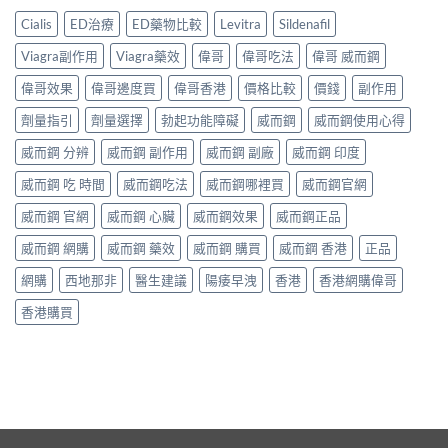
Cialis
ED治療
ED藥物比較
Levitra
Sildenafil
Viagra副作用
Viagra藥效
偉哥
偉哥吃法
偉哥 威而鋼
偉哥效果
偉哥邊度買
偉哥香港
價格比較
價錢
副作用
劑量指引
劑量選擇
勃起功能障礙
威而鋼
威而鋼使用心得
威而鋼 分辨
威而鋼 副作用
威而鋼 副廠
威而鋼 印度
威而鋼 吃 時間
威而鋼吃法
威而鋼哪裡買
威而鋼官網
威而鋼 官網
威而鋼 心臟
威而鋼效果
威而鋼正品
威而鋼 網購
威而鋼 藥效
威而鋼 購買
威而鋼 香港
正品
網購
西地那非
醫生建議
陽痿早洩
香港
香港網購偉哥
香港購買