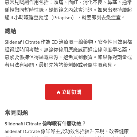
最常見嘅副作用包括：頭痛、面紅、消化不良、鼻塞。通常
係輕微同暫時性嘅，幾個鐘之內就會消退。如果出現持續超
過 4 小時嘅陰莖勃起（Priapism），就要即刻去急症室。
總結
Sildenafil Citrate 作為 ED 治療嘅一線藥物，安全性同效果都
經得起時間考驗。無論你係用原廠威而鋼定係印度學名藥，
最緊要係揀信得過嘅來源，避免買到假貨。如果你對劑量或
者用法有疑問，最好先諮詢藥劑師或者醫生嘅意見。
🔥 立即訂購
常見問題
Sildenafil Citrate 係咩嚟有什麼功效？
Sildenafil Citrate 係咩嚟主要功效包括提升表現、改善健康