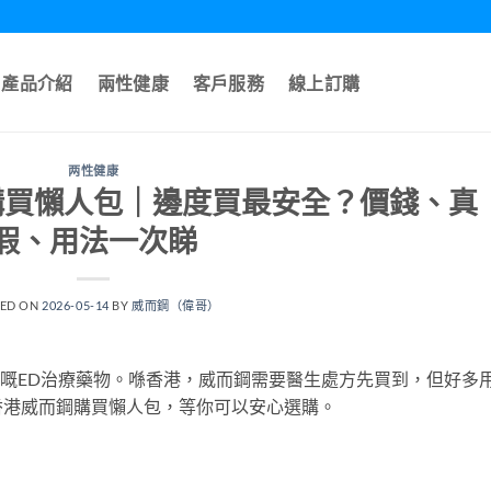
產品介紹
兩性健康
客戶服務
線上訂購
两性健康
購買懶人包｜邊度買最安全？價錢、真
假、用法一次睇
TED ON
2026-05-14
BY
威而鋼（偉哥）
知名嘅ED治療藥物。喺香港，威而鋼需要醫生處方先買到，但好多
香港威而鋼購買懶人包，等你可以安心選購。