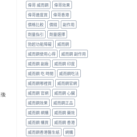
偉哥 威而鋼
偉哥效果
偉哥邊度買
偉哥香港
價格比較
價錢
副作用
劑量指引
劑量選擇
勃起功能障礙
威而鋼
威而鋼使用心得
威而鋼 副作用
威而鋼 副廠
威而鋼 印度
威而鋼 吃 時間
威而鋼吃法
威而鋼哪裡買
威而鋼官網
威而鋼 官網
威而鋼 心臟
售後
威而鋼效果
威而鋼正品
威而鋼 網購
威而鋼 藥效
威而鋼 購買
威而鋼 香港
威而鋼香港醫生紙
網購