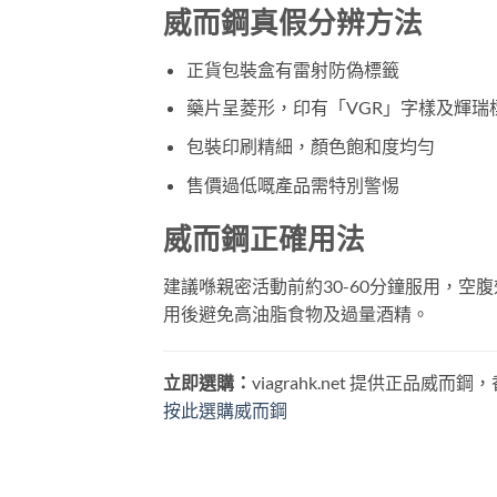
威而鋼真假分辨方法
正貨包裝盒有雷射防偽標籤
藥片呈菱形，印有「VGR」字樣及輝瑞
包裝印刷精細，顏色飽和度均勻
售價過低嘅產品需特別警惕
威而鋼正確用法
建議喺親密活動前約30-60分鐘服用，空
用後避免高油脂食物及過量酒精。
立即選購：
viagrahk.net 提供正
按此選購威而鋼