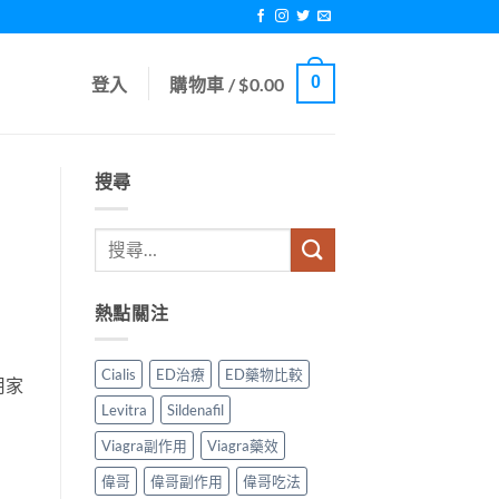
0
登入
購物車 /
$
0.00
搜尋
熱點關注
Cialis
ED治療
ED藥物比較
用家
Levitra
Sildenafil
Viagra副作用
Viagra藥效
偉哥
偉哥副作用
偉哥吃法