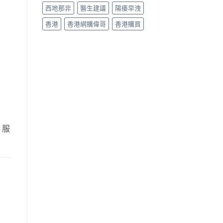
西地那非
醫生建議
陽痿早洩
香港
香港網購偉哥
香港購買
。服