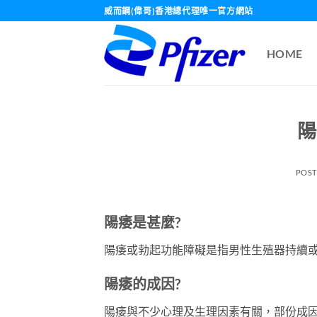
Skip
威而鋼(偉哥)香港總代理唯一官方網站
to
content
HOME
陽
POS
陽痿是甚麼?
陽痿或勃起功能障礙是指男性生殖器持續或
陽痿的成因?
陽痿與不少心理及生理因素有關，部份成