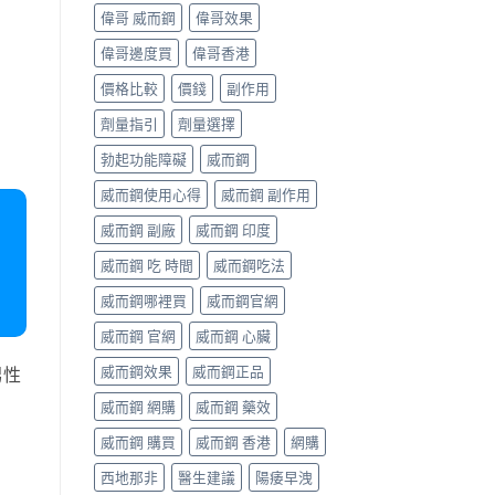
偉哥 威而鋼
偉哥效果
偉哥邊度買
偉哥香港
價格比較
價錢
副作用
劑量指引
劑量選擇
勃起功能障礙
威而鋼
威而鋼使用心得
威而鋼 副作用
威而鋼 副廠
威而鋼 印度
威而鋼 吃 時間
威而鋼吃法
威而鋼哪裡買
威而鋼官網
威而鋼 官網
威而鋼 心臟
威而鋼效果
威而鋼正品
男性
威而鋼 網購
威而鋼 藥效
威而鋼 購買
威而鋼 香港
網購
西地那非
醫生建議
陽痿早洩