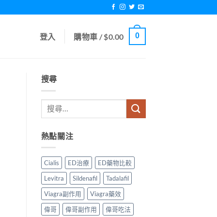
0
登入
購物車 /
$
0.00
搜尋
熱點關注
Cialis
ED治療
ED藥物比較
Levitra
Sildenafil
Tadalafil
Viagra副作用
Viagra藥效
偉哥
偉哥副作用
偉哥吃法