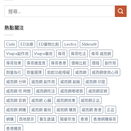
熱點關注
Cialis
ED治療
ED藥物比較
Levitra
Sildenafil
Viagra副作用
Viagra藥效
偉哥
偉哥吃法
偉哥 威而鋼
偉哥效果
偉哥邊度買
偉哥香港
價格比較
價錢
副作用
劑量指引
劑量選擇
勃起功能障礙
威而鋼
威而鋼使用心得
威而鋼 分辨
威而鋼 副作用
威而鋼 副廠
威而鋼 印度
威而鋼 吃 時間
威而鋼吃法
威而鋼哪裡買
威而鋼官網
威而鋼 官網
威而鋼 心臟
威而鋼效果
威而鋼正品
威而鋼 網購
威而鋼 藥效
威而鋼 購買
威而鋼 香港
正品
網購
西地那非
醫生建議
陽痿早洩
香港
香港網購偉哥
香港購買