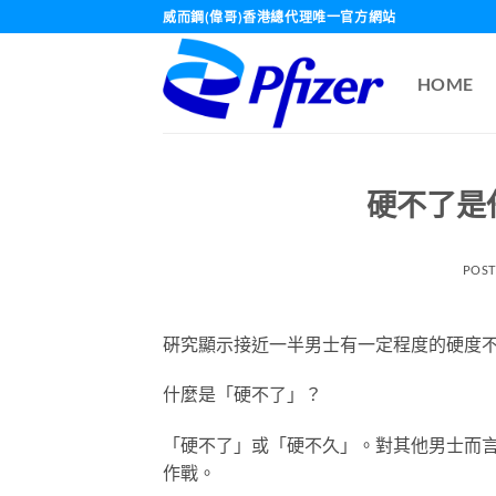
Skip
威而鋼(偉哥)香港總代理唯一官方網站
to
content
HOME
硬不了是
POS
硏究顯示接近一半男士有一定程度的硬度
什麼是「硬不了」？
「硬不了」或「硬不久」。對其他男士而言
作戰。