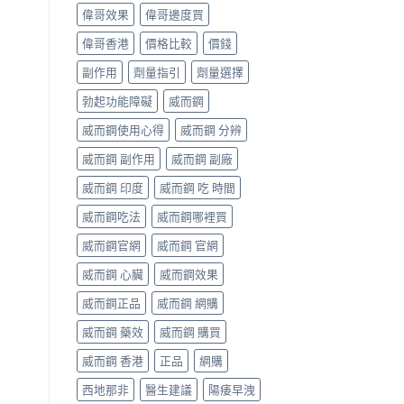
偉哥效果
偉哥邊度買
偉哥香港
價格比較
價錢
副作用
劑量指引
劑量選擇
勃起功能障礙
威而鋼
威而鋼使用心得
威而鋼 分辨
威而鋼 副作用
威而鋼 副廠
威而鋼 印度
威而鋼 吃 時間
威而鋼吃法
威而鋼哪裡買
威而鋼官網
威而鋼 官網
威而鋼 心臟
威而鋼效果
威而鋼正品
威而鋼 網購
威而鋼 藥效
威而鋼 購買
威而鋼 香港
正品
網購
西地那非
醫生建議
陽痿早洩