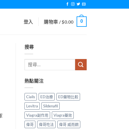
0
登入
購物車 /
$
0.00
搜尋
熱點關注
Cialis
ED治療
ED藥物比較
Levitra
Sildenafil
Viagra副作用
Viagra藥效
軍
偉哥
偉哥吃法
偉哥 威而鋼