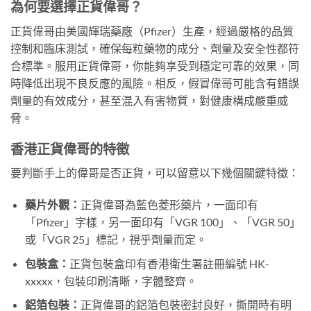
為何要選擇正貨偉哥？
正貨偉哥由美國輝瑞藥廠（Pfizer）生產，經過嚴格的品質
控制和臨床測試，確保每粒藥物的成分、劑量及安全性都符
合標準。服用正貨偉哥，你能夠享受到穩定可靠的效果，同
時降低出現不良反應的風險。相反，假冒偉哥可能含有錯誤
劑量的有效成分，甚至混入有害物質，對健康構成嚴重威
脅。
香港正貨偉哥的特徵
要判斷手上的偉哥是否正貨，可以留意以下幾個關鍵特徵：
藥片外觀：
正貨偉哥為藍色菱形藥片，一面印有
「Pfizer」字樣，另一面印有「VGR 100」、「VGR 50」
或「VGR 25」標記，視乎劑量而定。
包裝盒：
正貨包裝盒印有香港衛生署註冊編號 HK-
xxxxx，包裝印刷清晰，字體整齊。
鋁箔包裝：
正貨偉哥的鋁箔包裝密封良好，撕開時有明