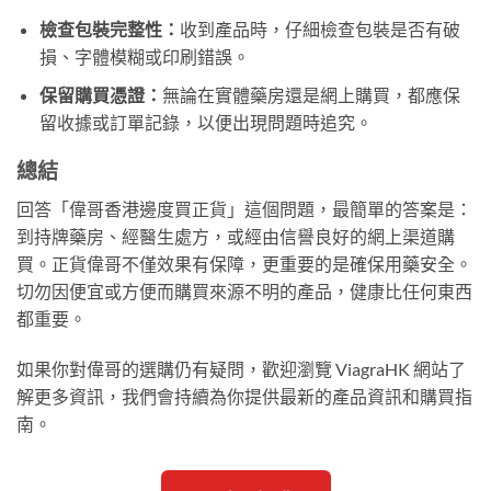
檢查包裝完整性：
收到產品時，仔細檢查包裝是否有破
損、字體模糊或印刷錯誤。
保留購買憑證：
無論在實體藥房還是網上購買，都應保
留收據或訂單記錄，以便出現問題時追究。
總結
回答「偉哥香港邊度買正貨」這個問題，最簡單的答案是：
到持牌藥房、經醫生處方，或經由信譽良好的網上渠道購
買。正貨偉哥不僅效果有保障，更重要的是確保用藥安全。
切勿因便宜或方便而購買來源不明的產品，健康比任何東西
都重要。
如果你對偉哥的選購仍有疑問，歡迎瀏覽 ViagraHK 網站了
解更多資訊，我們會持續為你提供最新的產品資訊和購買指
南。