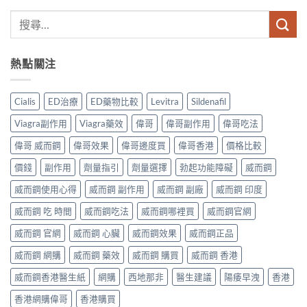
熱點關注
Cialis
ED治療
ED藥物比較
Levitra
Sildenafil
Viagra副作用
Viagra藥效
偉哥
偉哥副作用
偉哥吃法
偉哥 威而鋼
偉哥效果
偉哥邊度買
偉哥香港
價格比較
價錢
副作用
劑量指引
劑量選擇
勃起功能障礙
威而鋼
威而鋼使用心得
威而鋼 副作用
威而鋼 副廠
威而鋼 印度
威而鋼 吃 時間
威而鋼吃法
威而鋼哪裡買
威而鋼官網
威而鋼 官網
威而鋼 心臟
威而鋼效果
威而鋼正品
威而鋼 網購
威而鋼 藥效
威而鋼 購買
威而鋼 香港
威而鋼香港醫生紙
網購
西地那非
醫生建議
陽痿早洩
香港
香港網購偉哥
香港購買