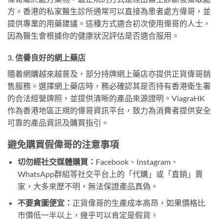
方。香港的私家醫生診所通常可以直接為患者處方偉哥，並
提供專業的用藥建議。這種方式適合初次使用偉哥的人士，
因為醫生會根據你的健康狀況評估是否適合服用。
3. 信譽良好的網上藥店
隨着網購越來越普及，部分持牌網上藥店亦提供正貨偉哥銷
售服務。選擇網上藥店時，務必確認其是否持有香港衛生署
的合法經營牌照，並提供清晰的產品來源證明。ViagraHK
作為香港地區正規的偉哥資訊平台，致力為消費者提供安全
可靠的產品資訊及購買指引。
避免購買假偉哥的注意事項
切勿經社交媒體購買：
Facebook、Instagram、
WhatsApp群組等社交平台上的「代購」或「直銷」賣
家，大多來歷不明，無法保證產品真偽。
不要貪圖便宜：
正貨偉哥的生產成本高昂，如果價格比
市價低一半以上，幾乎可以肯定是假貨。